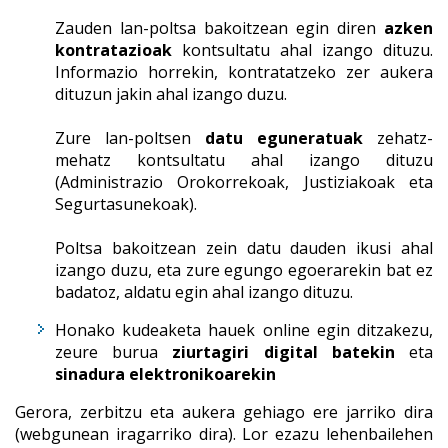
Zauden lan-poltsa bakoitzean egin diren
azken
kontratazioak
kontsultatu ahal izango dituzu.
Informazio horrekin, kontratatzeko zer aukera
dituzun jakin ahal izango duzu.
Zure lan-poltsen
datu eguneratuak
zehatz-
mehatz kontsultatu ahal izango dituzu
(Administrazio Orokorrekoak, Justiziakoak eta
Segurtasunekoak).
Poltsa bakoitzean zein datu dauden ikusi ahal
izango duzu, eta zure egungo egoerarekin bat ez
badatoz, aldatu egin ahal izango dituzu.
Honako kudeaketa hauek online egin ditzakezu,
zeure burua
ziurtagiri digital
batekin
eta
sinadura elektronikoarekin
Gerora, zerbitzu eta aukera gehiago ere jarriko dira
(webgunean iragarriko dira). Lor ezazu lehenbailehen