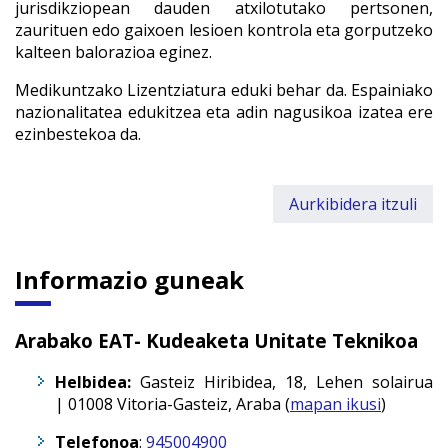
jurisdikziopean dauden atxilotutako pertsonen,
zaurituen edo gaixoen lesioen kontrola eta gorputzeko
kalteen balorazioa eginez.
Medikuntzako Lizentziatura eduki behar da. Espainiako
nazionalitatea edukitzea eta adin nagusikoa izatea ere
ezinbestekoa da.
Aurkibidera itzuli
Informazio guneak
Arabako EAT- Kudeaketa Unitate Teknikoa
Helbidea:
Gasteiz Hiribidea, 18, Lehen solairua
|
01008
Vitoria-Gasteiz
,
Araba (
mapan ikusi
)
Telefonoa
:
945004900