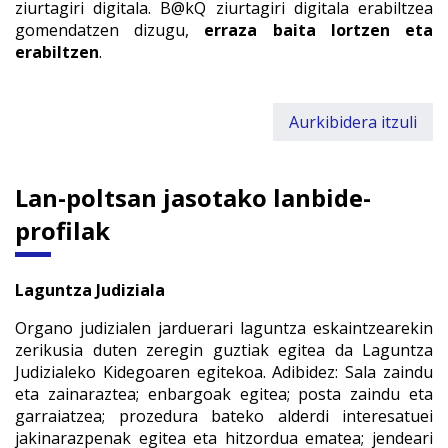
ziurtagiri digitala. B@kQ ziurtagiri digitala erabiltzea
gomendatzen dizugu,
erraza baita lortzen eta
erabiltzen
.
Aurkibidera itzuli
Lan-poltsan jasotako lanbide-
profilak
Laguntza Judiziala
Organo judizialen jarduerari laguntza eskaintzearekin
zerikusia duten zeregin guztiak egitea da Laguntza
Judizialeko Kidegoaren egitekoa. Adibidez: Sala zaindu
eta zainaraztea; enbargoak egitea; posta zaindu eta
garraiatzea; prozedura bateko alderdi interesatuei
jakinarazpenak egitea eta hitzordua ematea; jendeari