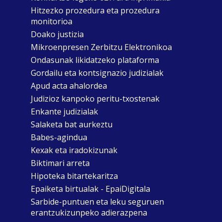
Hitzezko prozedura eta prozedura
monitorioa
Doako justizia
Mikroenpresen Zerbitzu Elektronikoa
Ondasunak likidatzeko plataforma
Gordailu eta kontsignazio judizialak
Apud acta ahalordea
Judizioz kanpoko peritu-txostenak
Enkante judizialak
Salaketa bat aurkeztu
Babes-agindua
Kexak eta iradokizunak
Biktimari arreta
Hipoteka bitartekaritza
Epaiketa birtualak - EpaiDigitala
Sarbide-puntuen eta leku seguruen
erantzukizunpeko adierazpena