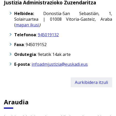
Justizia Administrazioko Zuzendaritza
Helbidea:
Donostia-San Sebastián, 1,
Solairuartea |
01008
Vitoria-Gasteiz
,
Araba
(
mapan ikusi
)
Telefonoa
:
945019132
Faxa
: 945019152
Ordutegia
: 9etatik 14ak arte
E-posta
:
infoadmjustizia@euskadi.eus
Aurkibidera itzuli
Araudia