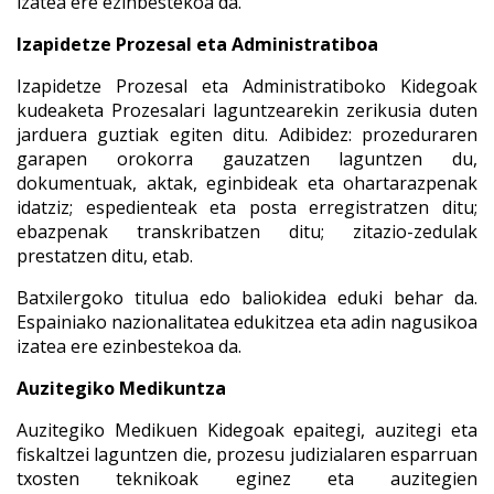
izatea ere ezinbestekoa da.
Izapidetze Prozesal eta Administratiboa
Izapidetze Prozesal eta Administratiboko Kidegoak
kudeaketa Prozesalari laguntzearekin zerikusia duten
jarduera guztiak egiten ditu. Adibidez: prozeduraren
garapen orokorra gauzatzen laguntzen du,
dokumentuak, aktak, eginbideak eta ohartarazpenak
idatziz; espedienteak eta posta erregistratzen ditu;
ebazpenak transkribatzen ditu; zitazio-zedulak
prestatzen ditu, etab.
Batxilergoko titulua edo baliokidea eduki behar da.
Espainiako nazionalitatea edukitzea eta adin nagusikoa
izatea ere ezinbestekoa da.
Auzitegiko Medikuntza
Auzitegiko Medikuen Kidegoak epaitegi, auzitegi eta
fiskaltzei laguntzen die, prozesu judizialaren esparruan
txosten teknikoak eginez eta auzitegien