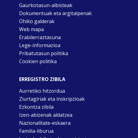
Gaurkotasun-albisteak
Dokumentuak eta argitalpenak
Ohiko galderak
Web mapa
Erabilerraztasuna
Lege-informazioa
Pribatutasun politika
Cookien politika
ERREGISTRO ZIBILA
Aurretiko hitzordua
Ziurtagiriak eta inskripzioak
Ezkontza zibila
Izen-abizenak aldatzea
Nazionalitate-eskaera
Familia-liburua