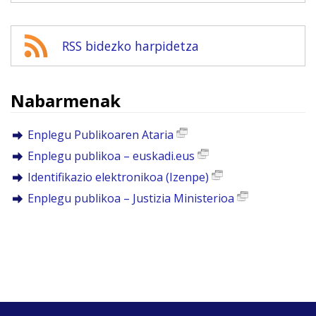
RSS bidezko harpidetza
Nabarmenak
Enplegu Publikoaren Ataria
Enplegu publikoa – euskadi.eus
Identifikazio elektronikoa (Izenpe)
Enplegu publikoa – Justizia Ministerioa