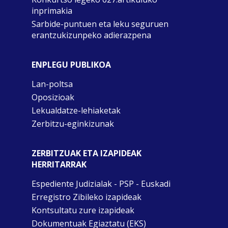
inprimakia
Sarbide-puntuen eta leku seguruen
erantzukizunpeko adierazpena
ENPLEGU PUBLIKOA
Lan-poltsa
Oposizioak
Lekualdatze-lehiaketak
Zerbitzu-eginkizunak
ZERBITZUAK ETA IZAPIDEAK
HERRITARRAK
Espediente Judizialak - PSP - Euskadi
Erregistro Zibileko izapideak
Kontsultatu zure izapideak
Dokumentuak Egiaztatu (EKS)