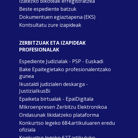
Izatezko bikoteak erregistratzea
Beste espediente batzuk
Dokumentuen egiaztapena (EKS)
Kontsultatu zure izapideak
ZERBITZUAK ETA IZAPIDEAK
PROFESIONALAK
Espediente Judizialak - PSP - Euskadi
Bake Epaitegietako profesionalentzako
gunea
Ikustaldi judizialen deskarga -
JustiziaIkusBi
Epaiketa birtualak - EpaiDigitala
Mikroenpresen Zerbitzu Elektronikoa
Ondasunak likidatzeko plataforma
Konkurtso legeko 684.artikuluaren eredu
ofiziala
Konkurtso legeko 627.artikuluko