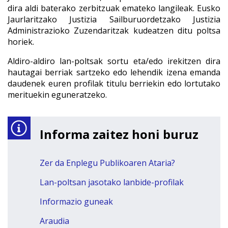
dira aldi baterako zerbitzuak emateko langileak. Eusko
Jaurlaritzako Justizia Sailburuordetzako Justizia
Administrazioko Zuzendaritzak kudeatzen ditu poltsa
horiek.
Aldiro-aldiro lan-poltsak sortu eta/edo irekitzen dira
hautagai berriak sartzeko edo lehendik izena emanda
daudenek euren profilak titulu berriekin edo lortutako
merituekin eguneratzeko.
Informa zaitez honi buruz
Zer da Enplegu Publikoaren Ataria?
Lan-poltsan jasotako lanbide-profilak
Informazio guneak
Araudia