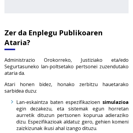
Zer da Enplegu Publikoaren
Ataria?
Administrazio Orokorreko, Justiziako eta/edo
Segurtasuneko lan-poltsetako pertsonei zuzendutako
ataria da.
Atari honen bidez, honako zerbitzu hauetarako
sarbidea duzu:
Lan-eskaintza baten espezifikazioen
simulazioa
egin dezakezu, eta sistemak egun horretan
aurretik dituzun pertsonen kopurua adieraziko
dizu. Espezifikazioak aldatuz gero, gehien komeni
zaizkizunak ikusi ahal izango dituzu.