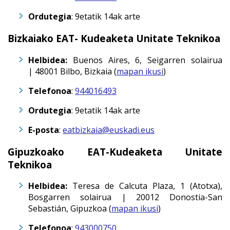
Ordutegia
: 9etatik 14ak arte
Bizkaiako EAT- Kudeaketa Unitate Teknikoa
Helbidea:
Buenos Aires, 6, Seigarren solairua
|
48001
Bilbo
,
Bizkaia (
mapan ikusi
)
Telefonoa
:
944016493
Ordutegia
: 9etatik 14ak arte
E-posta
:
eatbizkaia@euskadi.eus
Gipuzkoako EAT-Kudeaketa Unitate
Teknikoa
Helbidea:
Teresa de Calcuta Plaza, 1 (Atotxa),
Bosgarren solairua |
20012
Donostia-San
Sebastián
,
Gipuzkoa (
mapan ikusi
)
Telefonoa
:
943000750