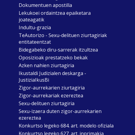
Dokumentuen apostilla
Lekukoei ordaintzea epaiketara
joateagatik
Indultu-grazia
TeAutorizo - Sexu-delituen ziurtagiriak
entitateentzat
Bidegabeko diru-sarrerak itzultzea
Oposizioak prestatzeko bekak
Azken nahien ziurtagiria
Ikustaldi Judizialen deskarga -
JustiziaIkusBi
Zigor-aurrekarien ziurtagiria
Zigor-aurrekariak ezereztea
Sexu-delituen ziurtagiria
Sexu-izaera duten zigor-aurrekarien
ezereztea
Konkurtso legeko 684. art. modelo ofiziala
Konkurtso legeko 627. art. inprimakia