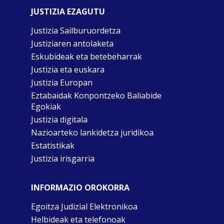
JUSTIZIA EZAGUTU
Justizia Sailburuordetza
Justiziaren antolaketa
Eskubideak eta betebeharrak
Justizia eta euskara
Justizia Europan
Eztabaidak Konpontzeko Baliabide
Egokiak
Justizia digitala
Nazioarteko lankidetza juridikoa
Estatistikak
Justizia irisgarria
INFORMAZIO OROKORRA
Egoitza Judizial Elektronikoa
Helbideak eta telefonoak