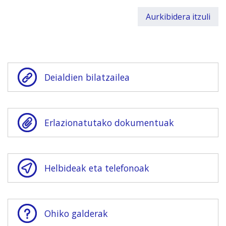
Aurkibidera itzuli
Deialdien bilatzailea
Erlazionatutako dokumentuak
Helbideak eta telefonoak
Ohiko galderak