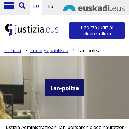
EU
ES
Egoitza judizial
elektronikoa
Hasiera
Enplegu publikoa
Lan-poltsa
Lan-poltsa
Justizia Administrazioan, lan-poltsaren bidez hautatzen