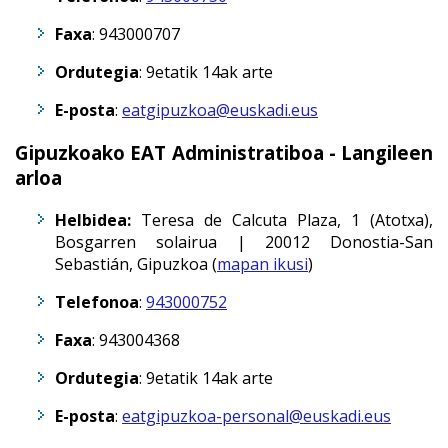
Faxa
: 943000707
Ordutegia
: 9etatik 14ak arte
E-posta
:
eatgipuzkoa@euskadi.eus
Gipuzkoako EAT Administratiboa - Langileen
arloa
Helbidea:
Teresa de Calcuta Plaza, 1 (Atotxa),
Bosgarren solairua |
20012
Donostia-San
Sebastián
,
Gipuzkoa (
mapan ikusi
)
Telefonoa
:
943000752
Faxa
: 943004368
Ordutegia
: 9etatik 14ak arte
E-posta
:
eatgipuzkoa-personal@euskadi.eus