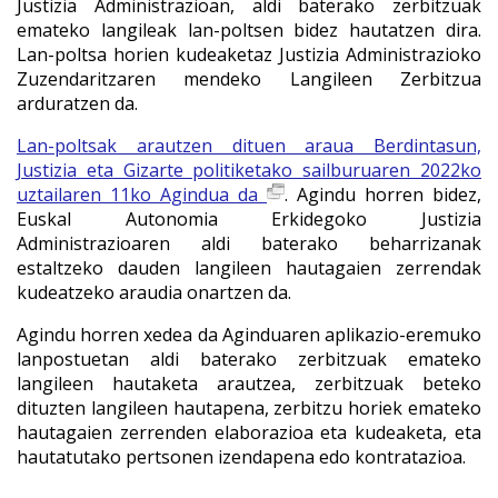
Justizia Administrazioan, aldi baterako zerbitzuak
emateko langileak lan-poltsen bidez hautatzen dira.
Lan-poltsa horien kudeaketaz Justizia Administrazioko
Zuzendaritzaren mendeko Langileen Zerbitzua
arduratzen da.
Lan-poltsak arautzen dituen araua Berdintasun,
Justizia eta Gizarte politiketako sailburuaren 2022ko
uztailaren 11ko Agindua da
. Agindu horren bidez,
Euskal Autonomia Erkidegoko Justizia
Administrazioaren aldi baterako beharrizanak
estaltzeko dauden langileen hautagaien zerrendak
kudeatzeko araudia onartzen da.
Agindu horren xedea da Aginduaren aplikazio-eremuko
lanpostuetan aldi baterako zerbitzuak emateko
langileen hautaketa arautzea, zerbitzuak beteko
dituzten langileen hautapena, zerbitzu horiek emateko
hautagaien zerrenden elaborazioa eta kudeaketa, eta
hautatutako pertsonen izendapena edo kontratazioa.