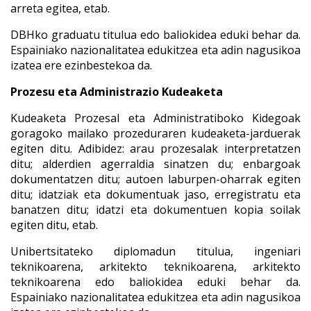
arreta egitea, etab.
DBHko graduatu titulua edo baliokidea eduki behar da.
Espainiako nazionalitatea edukitzea eta adin nagusikoa
izatea ere ezinbestekoa da.
Prozesu eta Administrazio Kudeaketa
Kudeaketa Prozesal eta Administratiboko Kidegoak
goragoko mailako prozeduraren kudeaketa-jarduerak
egiten ditu. Adibidez: arau prozesalak interpretatzen
ditu; alderdien agerraldia sinatzen du; enbargoak
dokumentatzen ditu; autoen laburpen-oharrak egiten
ditu; idatziak eta dokumentuak jaso, erregistratu eta
banatzen ditu; idatzi eta dokumentuen kopia soilak
egiten ditu, etab.
Unibertsitateko diplomadun titulua, ingeniari
teknikoarena, arkitekto teknikoarena, arkitekto
teknikoarena edo baliokidea eduki behar da.
Espainiako nazionalitatea edukitzea eta adin nagusikoa