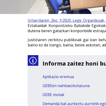
Urtarrilaren 2ko 1/2025 Lege Organikoak, 
Eztabaidak Konpontzeko Baliabide Egokiak 
dutena beren gatazkari konponbide estrajud
Justiziaren zerbitzu publikoak gai izan be
baino ez da izango, baina, beste askotan,
Informa zaitez honi b
Aplikazio-eremua
GEBEen nahitaezkotasuna
GEBE motak
Demanda bat aurkeztu aurretik egi