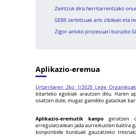
Zeintzuk dira herritarrentzako onu
GEBE zerbitzuak arlo zibilean eta 
Zigor-arloko prozesuari buruzko G
Aplikazio-eremua
Urtarrilaren 2ko 1/2025 Lege Organikoa
bitarteko egokiak arautzen ditu. Haren a
osatzen dute, mugaz gaindiko gatazkak bar
Aplikazio-eremutik kanpo
geratzen 
erregulatzailean jada aurreikusten baitira 
konponbide itunduak gauzatzeko tresna