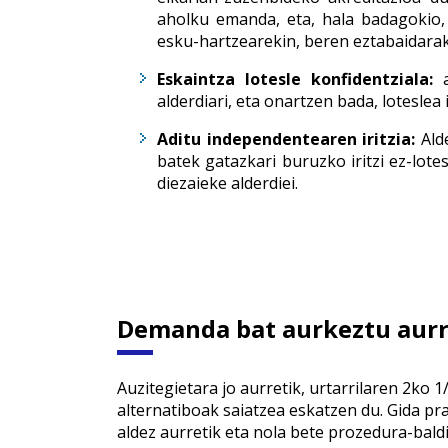
aholku emanda, eta, hala badagokio,
esku-hartzearekin, beren eztabaidarak
Eskaintza lotesle konfidentziala:
a
alderdiari, eta onartzen bada, loteslea
Aditu independentearen iritzia:
Alde
batek gatazkari buruzko iritzi ez-lot
diezaieke alderdiei.
Demanda bat aurkeztu aurr
Auzitegietara jo aurretik, urtarrilaren 2k
alternatiboak saiatzea eskatzen du. Gida pr
aldez aurretik eta nola bete prozedura-baldi