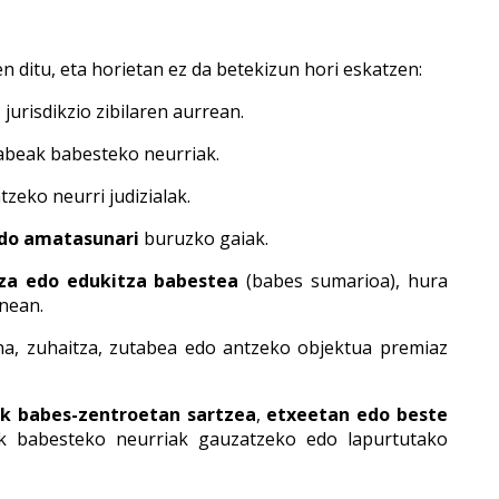
n ditu, eta horietan ez da betekizun hori eskatzen:
a
jurisdikzio zibilaren aurrean.
beak babesteko neurriak.
zeko neurri judizialak.
edo amatasunari
buruzko gaiak.
za edo edukitza babestea
(babes sumarioa), hura
nean.
ina, zuhaitza, zutabea edo antzeko objektua premiaz
k babes-zentroetan sartzea
,
etxeetan edo beste
 babesteko neurriak gauzatzeko edo lapurtutako