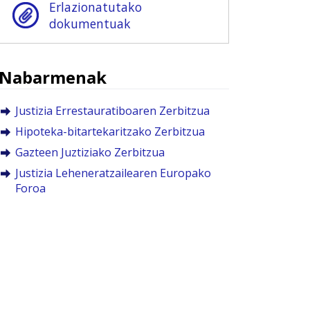
Erlazionatutako
dokumentuak
Nabarmenak
Justizia Errestauratiboaren Zerbitzua
Hipoteka-bitartekaritzako Zerbitzua
Gazteen Juztiziako Zerbitzua
Justizia Leheneratzailearen Europako
Foroa