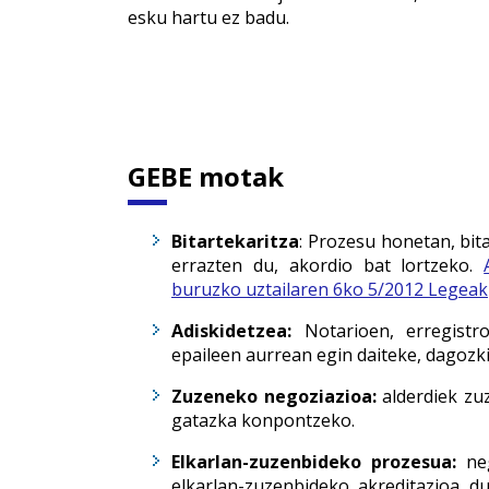
esku hartu ez badu.
GEBE motak
Bitartekaritza
: Prozesu honetan, bit
errazten du, akordio bat lortzeko.
buruzko uztailaren 6ko 5/2012 Legeak
Adiskidetzea:
Notarioen, erregistro
epaileen aurrean egin daiteke, dagozk
Zuzeneko negoziazioa:
alderdiek zu
gatazka konpontzeko.
Elkarlan-zuzenbideko prozesua:
neg
elkarlan-zuzenbideko akreditazioa d