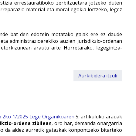
stizia errestauratiboko zerbitzuetara jotzeko duten
rreparazio material eta moral egokia lortzeko, legez
unde bat den edozein motatako gaiak ere ez daude
eta administrazioarekiko auzien jurisdikzio-ordenan
etorkizunean arautu arte. Horretarako, legegintza-
Aurkibidera itzuli
en 2ko 1/2025 Lege Organikoaren
5. artikuluko arauak
dikzio-ordena zibilean
, oro har, demanda onargarria
ko da aldez aurretik gatazkak konpontzeko bitarteko