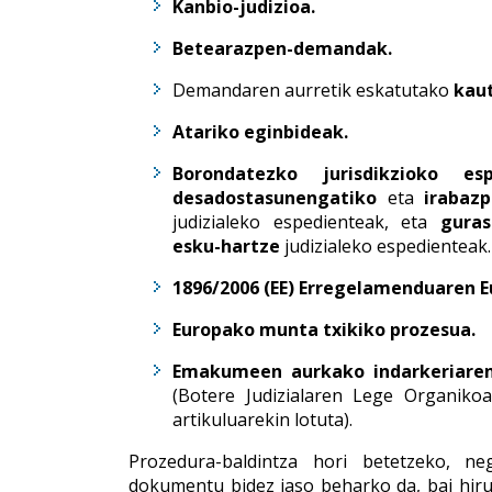
Kanbio-judizioa.
Betearazpen-demandak.
Demandaren aurretik eskatutako
kaut
Atariko eginbideak.
Borondatezko jurisdikzioko esp
desadostasunengatiko
eta
irabaz
judizialeko espedienteak, eta
guras
esku-hartze
judizialeko espedienteak.
1896/2006 (EE) Erregelamenduaren 
Europako munta txikiko prozesua.
Emakumeen aurkako indarkeriaren
(Botere Judizialaren Lege Organiko
artikuluarekin lotuta).
Prozedura-baldintza hori betetzeko, ne
dokumentu bidez jaso beharko da, bai hiru