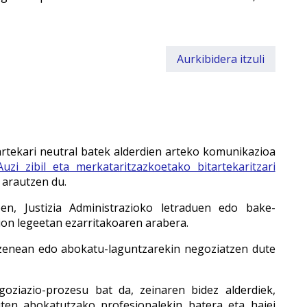
Aurkibidera itzuli
artekari neutral batek alderdien arteko komunikazioa
Auzi zibil eta merkataritzazkoetako bitartekaritzari
arautzen du.
en, Justizia Administrazioko letraduen edo bake-
ion legeetan ezarritakoaren arabera.
zenean edo abokatu-laguntzarekin negoziatzen dute
oziazio-prozesu bat da, zeinaren bidez alderdiek,
uten abokatutzako profesionalekin batera eta haiei