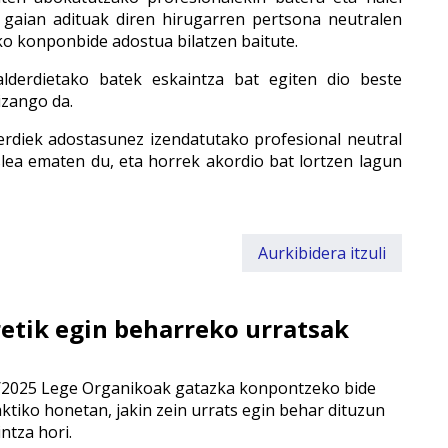
 gaian adituak diren hirugarren pertsona neutralen
o konponbide adostua bilatzen baitute.
lderdietako batek eskaintza bat egiten dio beste
 izango da.
rdiek adostasunez izendatutako profesional neutral
eslea ematen du, eta horrek akordio bat lortzen lagun
Aurkibidera itzuli
etik egin beharreko urratsak
o 1/2025 Lege Organikoak gatazka konpontzeko bide
aktiko honetan, jakin zein urrats egin behar dituzun
ntza hori.