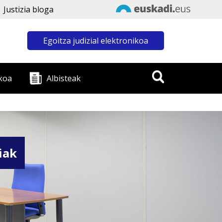
Justizia bloga
Egoitza judizial elektronikoa
koa
Albisteak
iak