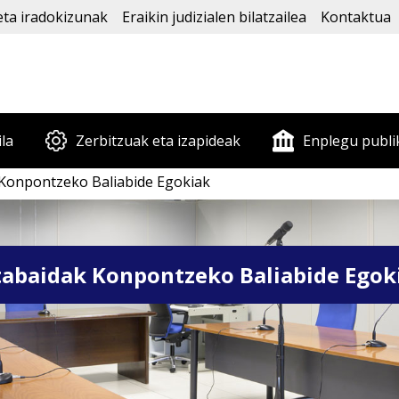
eta iradokizunak
Eraikin judizialen bilatzailea
Kontaktua
ila
Zerbitzuak eta izapideak
Enplegu publi
 Konpontzeko Baliabide Egokiak
tabaidak Konpontzeko Baliabide Egok