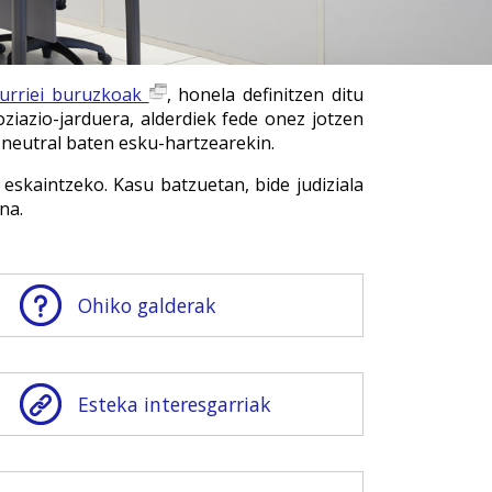
eurriei buruzkoak
, honela definitzen ditu
iazio-jarduera, alderdiek fede onez jotzen
 neutral baten esku-hartzearekin.
eskaintzeko. Kasu batzuetan, bide judiziala
na.
Ohiko galderak
Esteka interesgarriak