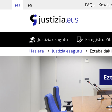
FAQs
Kexak 
EU
ES
Justizia ezagutu
Erregistro Zib
Hasiera
Justizia ezagutu
Eztabaidak
Ez