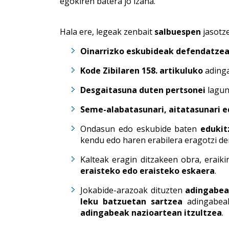
egokiren batera jo izana.
Hala ere, legeak zenbait
salbuespen
jasotze
Oinarrizko eskubideak defendatze
Kode Zibilaren 158. artikuluko
adinga
Desgaitasuna duten pertsonei
lagunt
Seme-alabatasunari, aitatasunari 
Ondasun edo eskubide baten
edukit
kendu edo haren erabilera eragotzi de
Kalteak eragin ditzakeen obra, eraik
eraisteko edo eraisteko eskaera
.
Jokabide-arazoak dituzten
adingabea
leku batzuetan sartzea
adingabeak
adingabeak nazioartean itzultzea
.