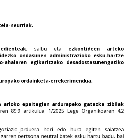
ela-neurriak.
edienteak
, salbu eta
ezkontideen arteko
pidezko
ondasunen administrazioko esku-hartze
o-ahalaren egikaritzako desadostasunengatiko
Europako ordainketa-errekerimendua.
 arloko epaitegien ardurapeko gatazka zibilak
aren 89.9 artikulua, 1/2025 Lege Organikoaren 4.2
goziazio-jarduera hori edo hura egiten saiatzea
garren pertsona neutral batek esku hartu badu, bai