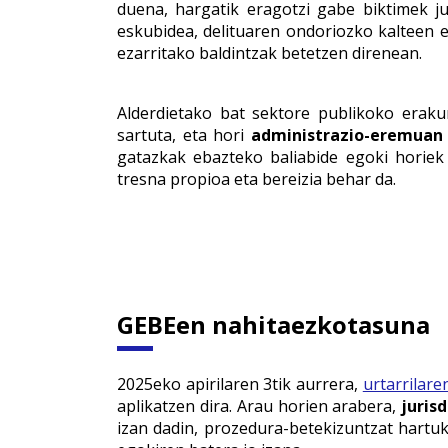
duena, hargatik eragotzi gabe biktimek ju
eskubidea, delituaren ondoriozko kalteen e
ezarritako baldintzak betetzen direnean.
Alderdietako bat sektore publikoko erak
sartuta, eta hori
administrazio-eremuan
gatazkak ebazteko baliabide egoki horiek 
tresna propioa eta bereizia behar da.
GEBEen nahitaezkotasuna
2025eko apirilaren 3tik aurrera,
urtarrilar
aplikatzen dira. Arau horien arabera,
juris
izan dadin, prozedura-betekizuntzat hartu