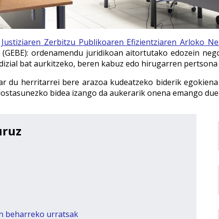
Justiziaren Zerbitzu Publikoaren Efizientziaren Arloko N
(GEBE): ordenamendu juridikoan aitortutako edozein negoz
izial bat aurkitzeko, beren kabuz edo hirugarren pertsona
har du herritarrei bere arazoa kudeatzeko biderik egokiena 
 adostasunezko bidea izango da aukerarik onena emango due
uruz
n beharreko urratsak