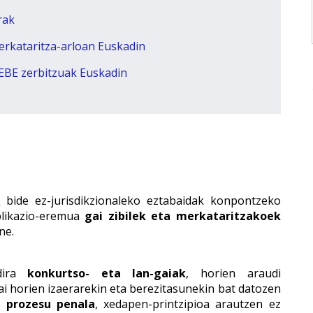
rak
merkataritza-arloan Euskadin
EBE zerbitzuak Euskadin
k
bide ez-jurisdikzionaleko eztabaidak konpontzeko
plikazio-eremua
gai zibilek eta merkataritzakoek
ne.
dira
konkurtso- eta lan-gaiak
, horien araudi
gai horien izaerarekin eta berezitasunekin bat datozen
k;
prozesu penala
, xedapen-printzipioa arautzen ez