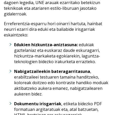
dagoen legedia, UNE arauak ezarritako betekizun
teknikoak eta atariaren estilo-liburuan jasotako
gidalerroak.
Erreferentzia-esparru hori oinarri hartuta, hainbat
neurri ezarri dira eduki eta baliabide irisgarriak
eskaintzeko:
Edukien hizkuntza-aniztasuna:
edukiak
gaztelaniaz eta euskaraz daude eskuragarri,
hizkuntza-markaketa egokiarekin, laguntza-
teknologien bidezko irakurketa errazteko.
Nabigatzaileekin bateragarritasuna
,
erabiltzaileei testuaren tamaina handitzeko,
koloreak doitzeo edo kontraste handiko moduak
aktibatzeko aukera emanez, nabigatzailearen
aukeren bidez.
Dokumentu irisgarriak
, etiketa bidezko PDF
formatuan argitaratuak eta, atal batzuetan,