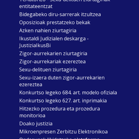
entitateentzat
Bidegabeko diru-sarrerak itzultzea
Oposizioak prestatzeko bekak
Azken nahien ziurtagiria
Ikustaldi Judizialen deskarga -
JustiziaIkusBi
Zigor-aurrekarien ziurtagiria
Zigor-aurrekariak ezereztea
Sexu-delituen ziurtagiria
Sexu-izaera duten zigor-aurrekarien
ezereztea
Konkurtso legeko 684. art. modelo ofiziala
Konkurtso legeko 627. art. inprimakia
Hitzezko prozedura eta prozedura
monitorioa
Doako justizia
Mikroenpresen Zerbitzu Elektronikoa