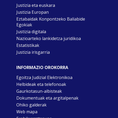
Justizia eta euskara
Justizia Europan
Eztabaidak Konpontzeko Baliabide
Egokiak
Justizia digitala
Nazioarteko lankidetza juridikoa
Estatistikak
Justizia irisgarria
INFORMAZIO OROKORRA
Egoitza Judizial Elektronikoa
Helbideak eta telefonoak
Gaurkotasun-albisteak
Dokumentuak eta argitalpenak
Ohiko galderak
Web mapa