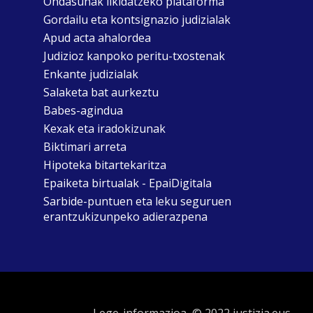
Ondasunak likidatzeko plataforma
Gordailu eta kontsignazio judizialak
Apud acta ahalordea
Judizioz kanpoko peritu-txostenak
Enkante judizialak
Salaketa bat aurkeztu
Babes-agindua
Kexak eta iradokizunak
Biktimari arreta
Hipoteka bitartekaritza
Epaiketa birtualak - EpaiDigitala
Sarbide-puntuen eta leku seguruen
erantzukizunpeko adierazpena