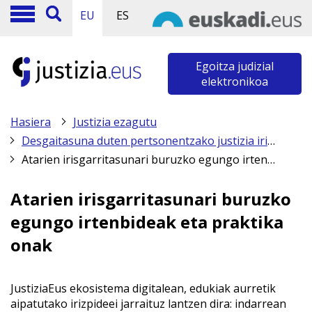
EU
ES
Egoitza judizial
elektronikoa
Hasiera
Justizia ezagutu
Desgaitasuna duten pertsonentzako justizia irisgarria
Atarien irisgarritasunari buruzko egungo irtenbideak eta praktika onak
Atarien irisgarritasunari buruzko
egungo irtenbideak eta praktika
onak
JustiziaEus ekosistema digitalean, edukiak aurretik
aipatutako irizpideei jarraituz lantzen dira: indarrean