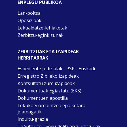
ENPLEGU PUBLIKOA
Lan-poltsa
Oposizioak
Lekualdatze-lehiaketak
Zerbitzu-eginkizunak
ZERBITZUAK ETA IZAPIDEAK
HERRITARRAK
Espediente Judizialak - PSP - Euskadi
Erregistro Zibileko izapideak
Kontsultatu zure izapideak
Dokumentuak Egiaztatu (EKS)
Dokumentuen apostilla
Lekukoei ordaintzea epaiketara
joateagatik
Indultu-grazia
TeAutorizo - Sexu-delituen ziurtagiriak