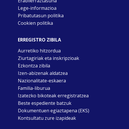
Erabilerraztasuna
Lege-informazioa
Pribatutasun politika
Cookien politika
ERREGISTRO ZIBILA
Aurretiko hitzordua
Ziurtagiriak eta inskripzioak
Ezkontza zibila
Izen-abizenak aldatzea
Nazionalitate-eskaera
Familia-liburua
Izatezko bikoteak erregistratzea
Beste espediente batzuk
Dokumentuen egiaztapena (EKS)
Kontsultatu zure izapideak