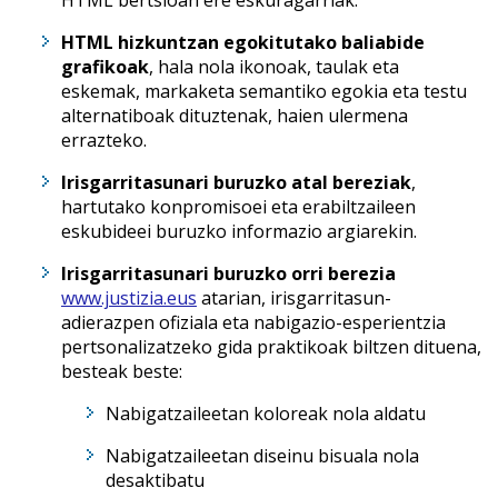
HTML bertsioan ere eskuragarriak.
HTML hizkuntzan egokitutako baliabide
grafikoak
, hala nola ikonoak, taulak eta
eskemak, markaketa semantiko egokia eta testu
alternatiboak dituztenak, haien ulermena
errazteko.
Irisgarritasunari buruzko atal bereziak
,
hartutako konpromisoei eta erabiltzaileen
eskubideei buruzko informazio argiarekin.
Irisgarritasunari buruzko orri berezia
www.justizia.eus
atarian, irisgarritasun-
adierazpen ofiziala eta nabigazio-esperientzia
pertsonalizatzeko gida praktikoak biltzen dituena,
besteak beste:
Nabigatzaileetan koloreak nola aldatu
Nabigatzaileetan diseinu bisuala nola
desaktibatu