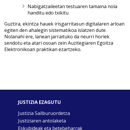
Nabigatzaileetan testuaren tamaina nola
handitu edo txikitu
Guztira, ekintza hauek irisgarritasun digitalaren arloan
egiten den ahalegin sistematikoa islatzen dute.
Nolanahi ere, lanean jarraituko da neurri horiek
sendotu eta atari osoan zein Auzitegiaren Egoitza
Elektronikoan praktikan ezartzeko.
JUSTIZIA EZAGUTU
Justizia Sailburuordetza
Justiziaren antolaketa
Eskubideak eta betebeharrak