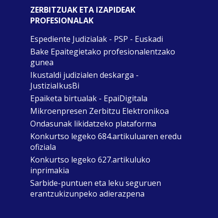
ZERBITZUAK ETA IZAPIDEAK
PROFESIONALAK
Espediente Judizialak - PSP - Euskadi
Bake Epaitegietako profesionalentzako
gunea
Ikustaldi judizialen deskarga -
JustiziaIkusBi
Epaiketa birtualak - EpaiDigitala
Mikroenpresen Zerbitzu Elektronikoa
Ondasunak likidatzeko plataforma
Konkurtso legeko 684.artikuluaren eredu
ofiziala
Konkurtso legeko 627.artikuluko
inprimakia
Sarbide-puntuen eta leku seguruen
erantzukizunpeko adierazpena