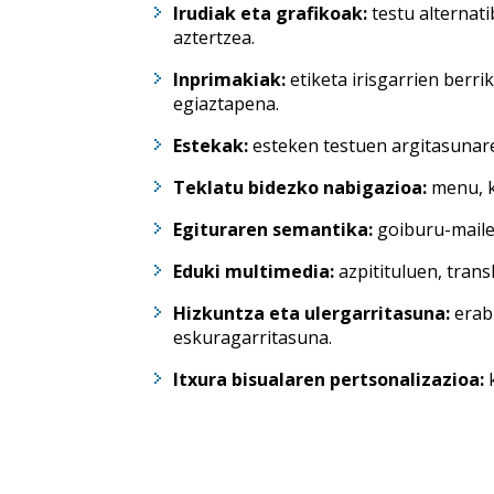
Irudiak eta grafikoak:
testu alternati
aztertzea.
Inprimakiak:
etiketa irisgarrien ber
egiaztapena.
Estekak:
esteken testuen argitasunar
Teklatu bidezko nabigazioa:
menu, k
Egituraren semantika:
goiburu-mailen
Eduki multimedia:
azpitituluen, trans
Hizkuntza eta ulergarritasuna:
erabi
eskuragarritasuna.
Itxura bisualaren pertsonalizazioa:
k