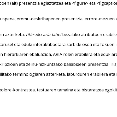
boen (alt) presentzia egiaztatzea eta <figure> eta <figcapt
rikuspena, eremu-deskribapenen presentzia, errore-mezuen 
en azterketa,
title
edo
aria-label
bezalako atributuen erabile
arusel eta eduki interaktiboetara sarbide osoa eta fokuen i
 hierarkiaren ebaluazioa, ARIA rolen erabilera eta edukiar
kripzioen eta zeinu-hizkuntzako baliabideen presentzia, ir
litako terminologiaren azterketa, laburduren erabilera eta
olore-kontrastea, testuaren tamaina eta bistaratzea egokit