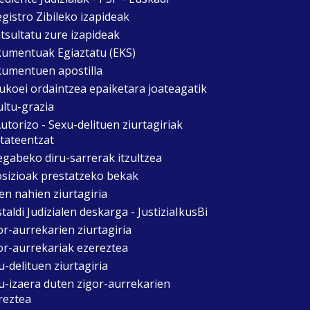
egistro Zibileko izapideak
tsultatu zure izapideak
umentuak Egiaztatu (EKS)
umentuen apostilla
ukoei ordaintzea epaiketara joateagatik
ultu-grazia
utorizo - Sexu-delituen ziurtagiriak
itateentzat
egabeko diru-sarrerak itzultzea
sizioak prestatzeko bekak
en nahien ziurtagiria
taldi Judizialen deskarga - JustiziaIkusBi
or-aurrekarien ziurtagiria
or-aurrekariak ezereztea
u-delituen ziurtagiria
u-izaera duten zigor-aurrekarien
reztea