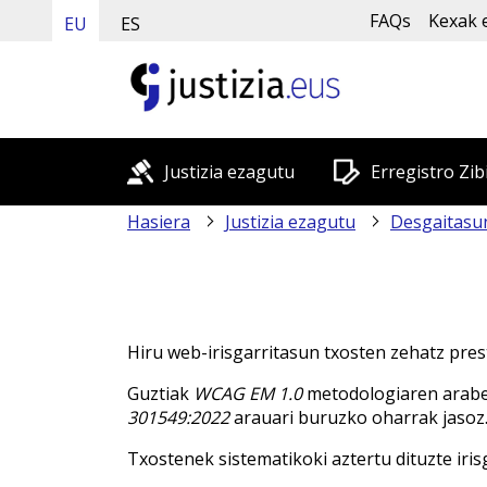
FAQs
Kexak 
EU
ES
Justizia ezagutu
Erregistro Zib
Hasiera
Justizia ezagutu
Desgaitasuna 
Hiru web-irisgarritasun txosten zehatz prest
Guztiak
WCAG EM 1.0
metodologiaren araber
301549:2022
arauari buruzko oharrak jasoz
Txostenek sistematikoki aztertu dituzte iri