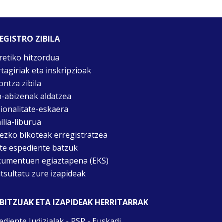
EGISTRO ZIBILA
retiko hitzordua
rtagiriak eta inskripzioak
ontza zibila
n-abizenak aldatzea
ionalitate-eskaera
ilia-liburua
tezko bikoteak erregistratzea
te espediente batzuk
umentuen egiaztapena (EKS)
tsultatu zure izapideak
BITZUAK ETA IZAPIDEAK HERRITARRAK
ediente Judizialak - PSP - Euskadi