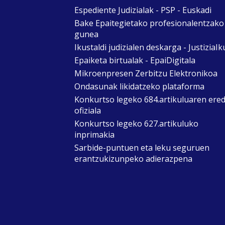
Espediente Judizialak - PSP - Euskadi
Bake Epaitegietako profesionalentzako
gunea
Ikustaldi judizialen deskarga - JustiziaIk
Epaiketa birtualak - EpaiDigitala
Mikroenpresen Zerbitzu Elektronikoa
Ondasunak likidatzeko plataforma
Konkurtso legeko 684.artikuluaren ere
ofiziala
Konkurtso legeko 627.artikuluko
inprimakia
Sarbide-puntuen eta leku seguruen
erantzukizunpeko adierazpena