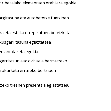
ion> bezalako elementuen erabilera egokia
argitasuna eta autobetetze funtzioen
ra eta esteka errepikatuen bereizketa.
kusgarritasuna egiaztatzea.
en antolaketa egokia.
isgarritasun audiovisuala bermatzeko.
 irakurketa errazeko bertsioen
zeko tresnen presentzia egiaztatzea.