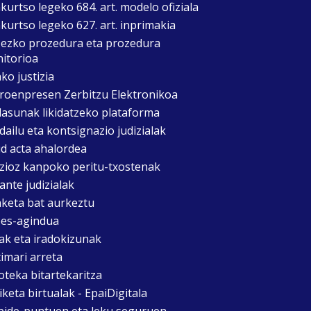
kurtso legeko 684. art. modelo ofiziala
kurtso legeko 627. art. inprimakia
zezko prozedura eta prozedura
itorioa
ko justizia
roenpresen Zerbitzu Elektronikoa
asunak likidatzeko plataforma
dailu eta kontsignazio judizialak
d acta ahalordea
izioz kanpoko peritu-txostenak
ante judizialak
aketa bat aurkeztu
es-agindua
ak eta iradokizunak
timari arreta
oteka bitartekaritza
keta birtualak - EpaiDigitala
bide-puntuen eta leku seguruen