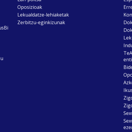
Oposizioak
Err
Lekualdatze-lehiaketak
Kon
Zerbitzu-eginkizunak
Dok
usBi
Dok
Lek
Ind
TeA
du
ent
Bid
Opo
Azk
Ikus
Zig
Zig
Sex
Sex
eze