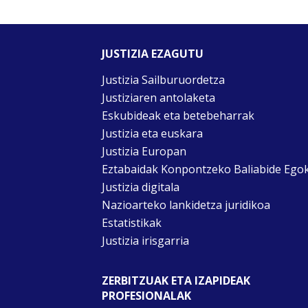
JUSTIZIA EZAGUTU
Justizia Sailburuordetza
Justiziaren antolaketa
Eskubideak eta betebeharrak
Justizia eta euskara
Justizia Europan
Eztabaidak Konpontzeko Baliabide Ego
Justizia digitala
Nazioarteko lankidetza juridikoa
Estatistikak
Justizia irisgarria
ZERBITZUAK ETA IZAPIDEAK
PROFESIONALAK