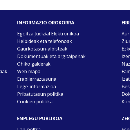
INFORMAZIO OROKORRA
ERR
Egoitza Judizial Elektronikoa
Aur
Helbideak eta telefonoak
Ziu
Gaurkotasun-albisteak
Ezk
Dokumentuak eta argitalpenak
Ize
Ohiko galderak
Naz
kiak
Web mapa
Fam
Erabilerraztasuna
Iza
Lege-informazioa
Bes
Pribatutasun politika
Dok
Cookien politika
Kon
ENPLEGU PUBLIKOA
ZER
Lan-poltsa
Esp