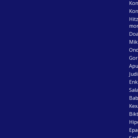
Kon
Kon
Hit
mon
Doa
Mik
Ond
Gor
Apu
Jud
Enk
Sal
Bab
Kex
Bik
Hip
Epai
Sar