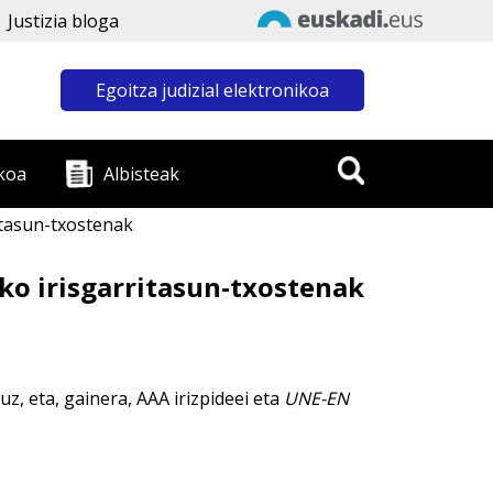
Justizia bloga
Egoitza judizial elektronikoa
koa
Albisteak
itasun-txostenak
ko irisgarritasun-txostenak
z, eta, gainera, AAA irizpideei eta
UNE-EN