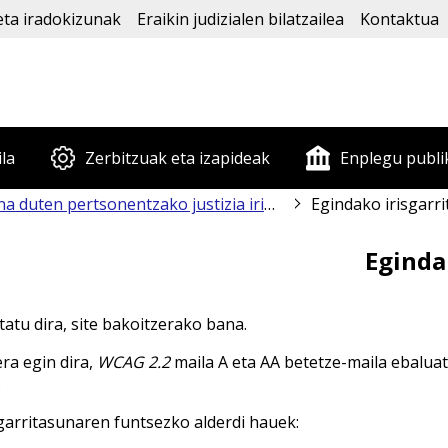
eta iradokizunak
Eraikin judizialen bilatzailea
Kontaktua
ila
Zerbitzuak eta izapideak
Enplegu publi
duten pertsonentzako justizia irisgarria
Egindako irisgarr
Eginda
atu dira, site bakoitzerako bana.
a egin dira,
WCAG 2.2
maila A eta AA betetze-maila ebaluatu
.
sgarritasunaren funtsezko alderdi hauek: