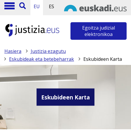
EU
ES
Egoitza judizial
elektronikoa
Hasiera
Justizia ezagutu
Eskubideak eta betebeharrak
Eskubideen Karta
Eskubideen Karta