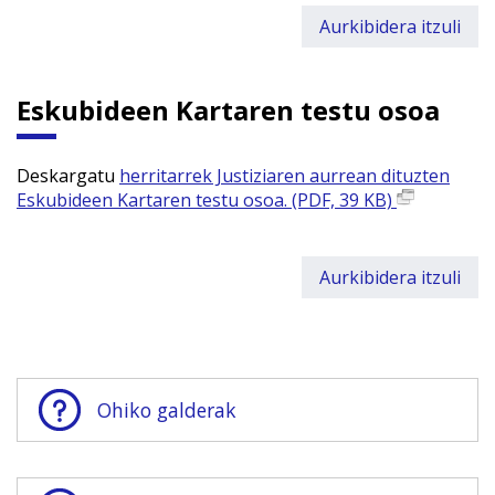
Aurkibidera itzuli
Eskubideen Kartaren testu osoa
Deskargatu
herritarrek Justiziaren aurrean dituzten
Eskubideen Kartaren testu osoa. (PDF, 39 KB)
Aurkibidera itzuli
Ohiko galderak