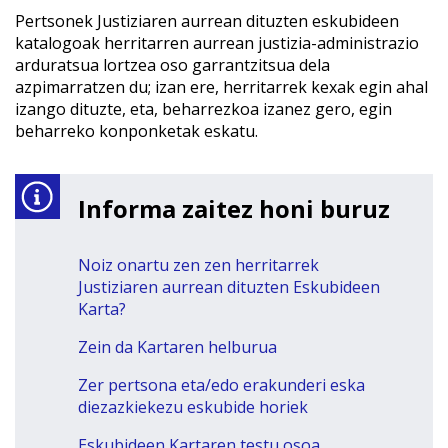
Pertsonek Justiziaren aurrean dituzten eskubideen
katalogoak herritarren aurrean justizia-administrazio
arduratsua lortzea oso garrantzitsua dela
azpimarratzen du; izan ere, herritarrek kexak egin ahal
izango dituzte, eta, beharrezkoa izanez gero, egin
beharreko konponketak eskatu.
Informa zaitez honi buruz
Noiz onartu zen zen herritarrek
Justiziaren aurrean dituzten Eskubideen
Karta?
Zein da Kartaren helburua
Zer pertsona eta/edo erakunderi eska
diezazkiekezu eskubide horiek
Eskubideen Kartaren testu osoa