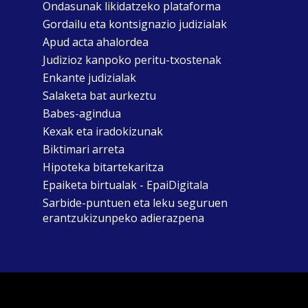
Ondasunak likidatzeko plataforma
Gordailu eta kontsignazio judizialak
Apud acta ahalordea
Judizioz kanpoko peritu-txostenak
Enkante judizialak
Salaketa bat aurkeztu
Babes-agindua
Kexak eta iradokizunak
Biktimari arreta
Hipoteka bitartekaritza
Epaiketa birtualak - EpaiDigitala
Sarbide-puntuen eta leku seguruen
erantzukizunpeko adierazpena