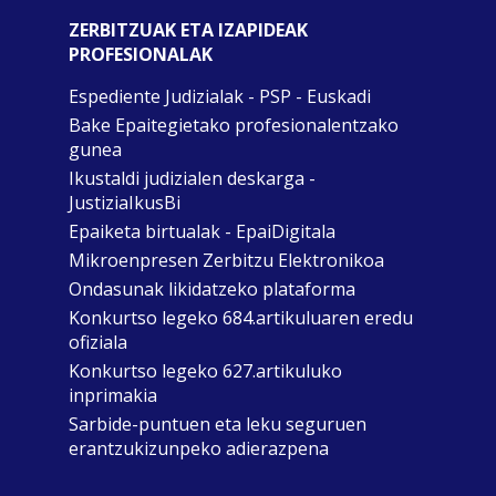
ZERBITZUAK ETA IZAPIDEAK
PROFESIONALAK
Espediente Judizialak - PSP - Euskadi
Bake Epaitegietako profesionalentzako
gunea
Ikustaldi judizialen deskarga -
JustiziaIkusBi
Epaiketa birtualak - EpaiDigitala
Mikroenpresen Zerbitzu Elektronikoa
Ondasunak likidatzeko plataforma
Konkurtso legeko 684.artikuluaren eredu
ofiziala
Konkurtso legeko 627.artikuluko
inprimakia
Sarbide-puntuen eta leku seguruen
erantzukizunpeko adierazpena