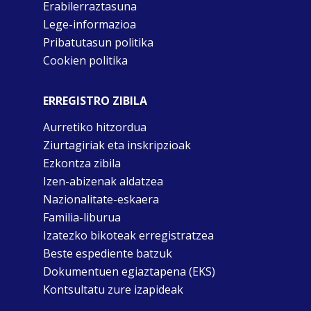
Erabilerraztasuna
Lege-informazioa
Pribatutasun politika
Cookien politika
ERREGISTRO ZIBILA
Aurretiko hitzordua
Ziurtagiriak eta inskripzioak
Ezkontza zibila
Izen-abizenak aldatzea
Nazionalitate-eskaera
Familia-liburua
Izatezko bikoteak erregistratzea
Beste espediente batzuk
Dokumentuen egiaztapena (EKS)
Kontsultatu zure izapideak