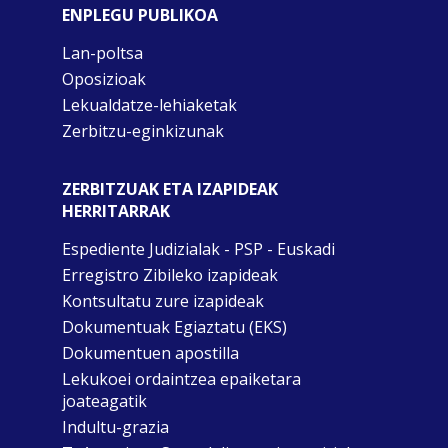
ENPLEGU PUBLIKOA
Lan-poltsa
Oposizioak
Lekualdatze-lehiaketak
Zerbitzu-eginkizunak
ZERBITZUAK ETA IZAPIDEAK
HERRITARRAK
Espediente Judizialak - PSP - Euskadi
Erregistro Zibileko izapideak
Kontsultatu zure izapideak
Dokumentuak Egiaztatu (EKS)
Dokumentuen apostilla
Lekukoei ordaintzea epaiketara
joateagatik
Indultu-grazia