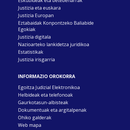
Eskubideak eta betebeharrak
Justizia eta euskara
Justizia Europan
Eztabaidak Konpontzeko Baliabide
Egokiak
Justizia digitala
Nazioarteko lankidetza juridikoa
Estatistikak
Justizia irisgarria
INFORMAZIO OROKORRA
Egoitza Judizial Elektronikoa
Helbideak eta telefonoak
Gaurkotasun-albisteak
Dokumentuak eta argitalpenak
Ohiko galderak
Web mapa