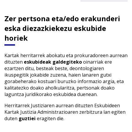
Zer pertsona eta/edo erakunderi
eska diezazkiekezu eskubide
horiek
Kartak herritarrek abokatu eta prokuradoreen aurrean
dituzten
eskubideak galdegiteko
oinarriak ere
ezartzen ditu, besteak beste, deontologiaren
ikuspegitik jokabide zuzena, haien lanaren gutxi
gorabeherako kostuari buruzko informazio argia, eta
kalitatezko doako aholkularitza, pertsonak doako
laguntza juridikorako eskubidea duenean.
Herritarrek Justiziaren aurrean dituzten Eskubideen
Kartak Justizia Administrazioaren zerbitzura lan egiten
duten
guztiei
eragiten die.