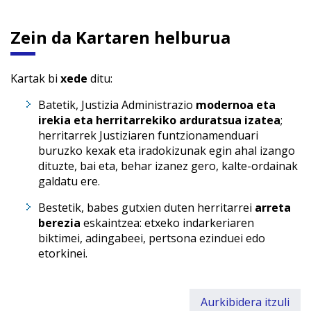
Zein da Kartaren helburua
Kartak bi
xede
ditu:
Batetik, Justizia Administrazio
modernoa eta
irekia eta herritarrekiko arduratsua izatea
;
herritarrek Justiziaren funtzionamenduari
buruzko kexak eta iradokizunak egin ahal izango
dituzte, bai eta, behar izanez gero, kalte-ordainak
galdatu ere.
Bestetik, babes gutxien duten herritarrei
arreta
berezia
eskaintzea: etxeko indarkeriaren
biktimei, adingabeei, pertsona ezinduei edo
etorkinei.
Aurkibidera itzuli