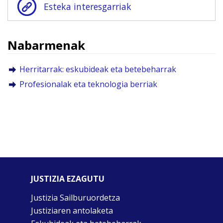
Esteka interesgarriak
Nabarmenak
Herritarrak: eskubideak eta betebeharrak
Profesionalak eta teknologia berriak
JUSTIZIA EZAGUTU
Justizia Sailburuordetza
Justiziaren antolaketa