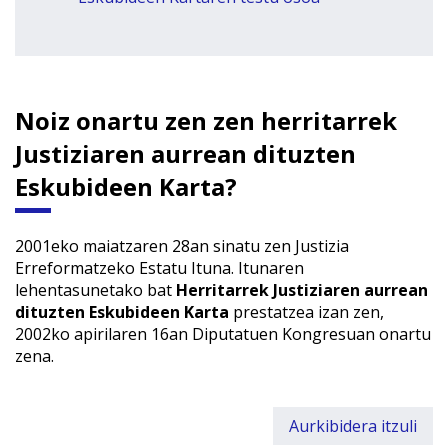
Noiz onartu zen zen herritarrek
Justiziaren aurrean dituzten
Eskubideen Karta?
2001eko maiatzaren 28an sinatu zen Justizia
Erreformatzeko Estatu Ituna. Itunaren
lehentasunetako bat
Herritarrek Justiziaren aurrean
dituzten Eskubideen Karta
prestatzea izan zen,
2002ko apirilaren 16an Diputatuen Kongresuan onartu
zena.
Aurkibidera itzuli