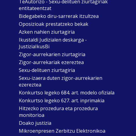
TeAutorizo - Sexu-delituen ziurtagiriak
entitateentzat
Bidegabeko diru-sarrerak itzultzea
Oposizioak prestatzeko bekak
Azken nahien ziurtagiria
Ikustaldi Judizialen deskarga -
JustiziaIkusBi
Zigor-aurrekarien ziurtagiria
Zigor-aurrekariak ezereztea
Sexu-delituen ziurtagiria
Sexu-izaera duten zigor-aurrekarien
ezereztea
Konkurtso legeko 684. art. modelo ofiziala
Konkurtso legeko 627. art. inprimakia
Hitzezko prozedura eta prozedura
monitorioa
Doako justizia
Mikroenpresen Zerbitzu Elektronikoa