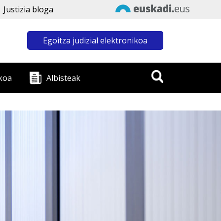
Justizia bloga
Egoitza judizial elektronikoa
koa
Albisteak