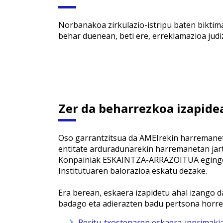
Norbanakoa zirkulazio-istripu baten biktim
behar duenean, beti ere, erreklamazioa judiz
Zer da beharrezkoa izapide
Oso garrantzitsua da AMEIrekin harremaneta
entitate arduradunarekin harremanetan jart
Konpainiak ESKAINTZA-ARRAZOITUA egingo d
Institutuaren balorazioa eskatu dezake.
Era berean, eskaera izapidetu ahal izang
badago eta adierazten badu pertsona horrek 
Peritu-txostenaren eskaera-inprimaki