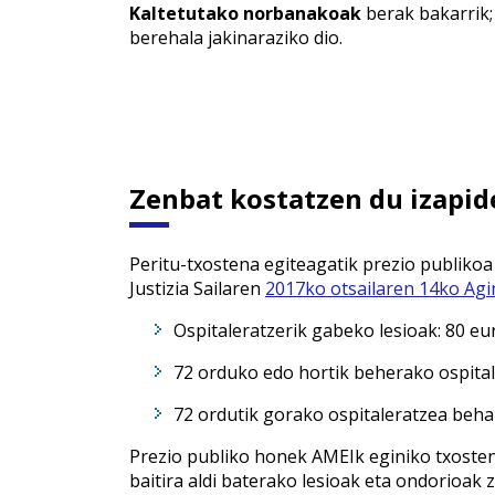
Kaltetutako norbanakoak
berak bakarrik;
berehala jakinaraziko dio.
Zenbat kostatzen du izapid
Peritu-txostena egiteagatik prezio publikoa
Justizia Sailaren
2017ko otsailaren 14ko Ag
Ospitaleratzerik gabeko lesioak: 80 eu
72 orduko edo hortik beherako ospital
72 ordutik gorako ospitaleratzea behar
Prezio publiko honek AMEIk eginiko txosten
baitira aldi baterako lesioak eta ondorioak