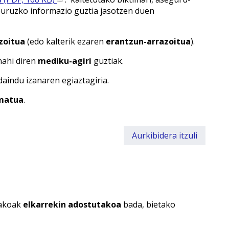
 buruzko informazio guztia jasotzen duen
azoitua
(edo kalterik ezaren
erantzun-arrazoitua
).
nahi diren
mediku-agiri
guztiak.
aindu izanaren egiaztagiria.
matua
.
Aurkibidera itzuli
nakoak
elkarrekin adostutakoa
bada, bietako