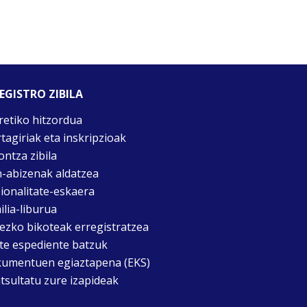
EGISTRO ZIBILA
retiko hitzordua
rtagiriak eta inskripzioak
ontza zibila
n-abizenak aldatzea
ionalitate-eskaera
ilia-liburua
tezko bikoteak erregistratzea
te espediente batzuk
umentuen egiaztapena (EKS)
tsultatu zure izapideak