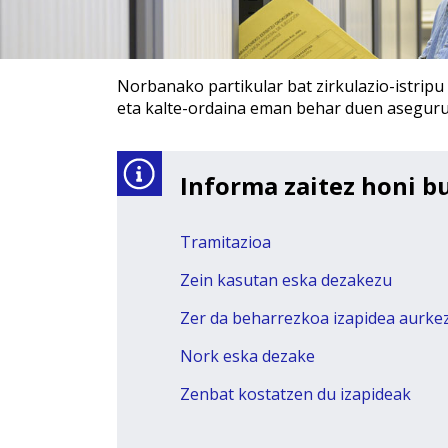
Norbanako partikular bat zirkulazio-istripu
eta kalte-ordaina eman behar duen aseguru
Informa zaitez honi b
Tramitazioa
Zein kasutan eska dezakezu
Zer da beharrezkoa izapidea aurke
Nork eska dezake
Zenbat kostatzen du izapideak