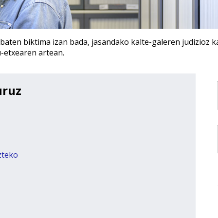
 baten biktima izan bada, jasandako kalte-galeren judizioz 
-etxearen artean.
uruz
zteko