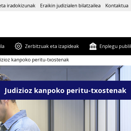
eta iradokizunak
Eraikin judizialen bilatzailea
Kontaktua
ila
Zerbitzuak eta izapideak
Enplegu publi
izioz kanpoko peritu-txostenak
Judizioz kanpoko peritu-txostenak