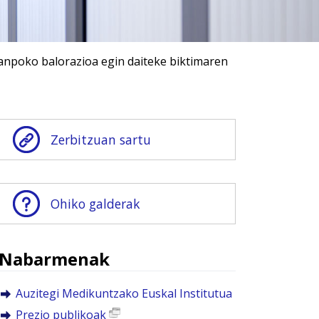
kanpoko balorazioa egin daiteke biktimaren
Zerbitzuan sartu
Ohiko galderak
Nabarmenak
Auzitegi Medikuntzako Euskal Institutua
Prezio publikoak