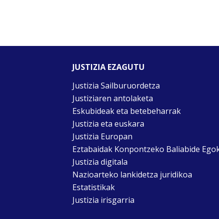
JUSTIZIA EZAGUTU
Justizia Sailburuordetza
Justiziaren antolaketa
Eskubideak eta betebeharrak
Justizia eta euskara
Justizia Europan
Eztabaidak Konpontzeko Baliabide Ego
Justizia digitala
Nazioarteko lankidetza juridikoa
Estatistikak
Justizia irisgarria