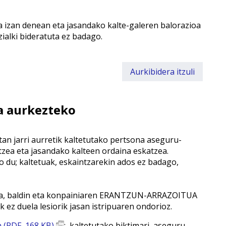
a izan denean eta jasandako kalte-galeren balorazioa
ialki bideratuta ez badago.
Aurkibidera itzuli
a aurkezteko
n jarri aurretik kaltetutako pertsona aseguru-
zea eta jasandako kalteen ordaina eskatzea.
u; kaltetuak, eskaintzarekin ados ez badago,
o da, baldin eta konpainiaren ERANTZUN-ARRAZOITUA
ez duela lesiorik jasan istripuaren ondorioz.
a (PDF, 168 KB)
: kaltetutako biktimari, aseguru-