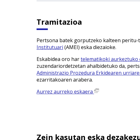
Tramitazioa
Pertsona batek gorputzeko kalteen peritu-
Institutuari
(AMEI) eska diezaioke.
Eskabidea oro har
telematikoki aurkeztuko
zuzendariordetzetan ahalbidetuko da, perts
Administrazio Prozedura Erkidearen urriar
ezarritakoaren arabera.
Aurrez aurreko eskaera
Zein kasutan eska dezakez