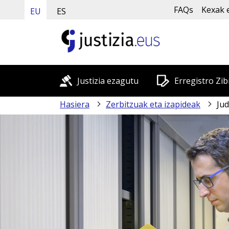
FAQs
Kexak 
EU
ES
Justizia ezagutu
Erregistro Zib
Hasiera
Zerbitzuak eta izapideak
Jud