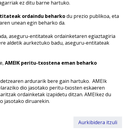
agarriak ez ditu barne hartuko.
titateak ordaindu beharko
du prezio publikoa, eta
raren unean egin beharko da.
ada, aseguru-entitateak ordainketaren egiaztagiria
re aldetik aurkeztuko badu, aseguru-entitateak
e,
AMEIK peritu-txostena eman beharko
pidetzearen ardurarik bere gain hartuko. AMEIk
elaraziko dio jasotako peritu-txosten eskaeren
aritzak ordainketak izapidetu ditzan. AMEIkez du
o jasotako diruarekin.
Aurkibidera itzuli