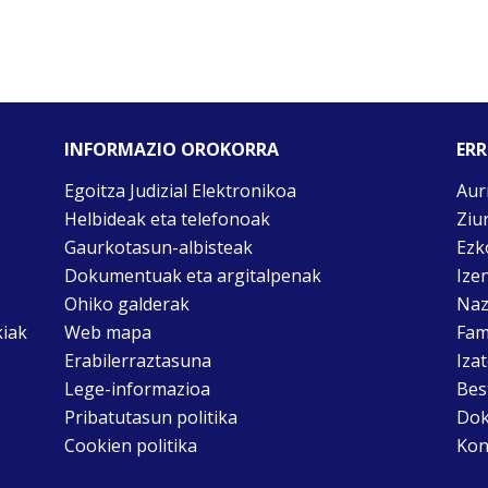
INFORMAZIO OROKORRA
ERR
Egoitza Judizial Elektronikoa
Aur
Helbideak eta telefonoak
Ziu
Gaurkotasun-albisteak
Ezk
Dokumentuak eta argitalpenak
Ize
Ohiko galderak
Naz
kiak
Web mapa
Fam
Erabilerraztasuna
Iza
Lege-informazioa
Bes
Pribatutasun politika
Dok
Cookien politika
Kon