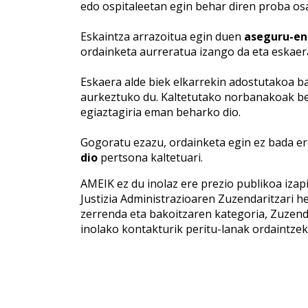
edo ospitaleetan egin behar diren proba os
Eskaintza arrazoitua egin duen
aseguru-en
ordainketa aurreratua izango da eta eskae
Eskaera alde biek elkarrekin adostutakoa b
aurkeztuko du. Kaltetutako norbanakoak be
egiaztagiria eman beharko dio.
Gogoratu ezazu, ordainketa egin ez bada er
dio
pertsona kaltetuari.
AMEIK ez du inolaz ere prezio publikoa iza
Justizia Administrazioaren Zuzendaritzari h
zerrenda eta bakoitzaren kategoria, Zuzend
inolako kontakturik peritu-lanak ordaintzek