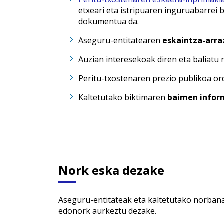
etxeari eta istripuaren inguruabarrei
dokumentua da.
Aseguru-entitatearen
eskaintza-arr
Auzian interesekoak diren eta baliatu 
Peritu-txostenaren prezio publikoa ord
Kaltetutako biktimaren
baimen infor
Nork eska dezake
Aseguru-entitateak eta kaltetutako norba
edonork aurkeztu dezake.