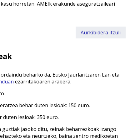
 kasu horretan, AMEIk erakunde aseguratzaileari
Aurkibidera itzuli
eak
 ordaindu beharko da, Eusko Jaurlaritzaren Lan eta
induan
ezarritakoaren arabera.
ro.
eratzea behar duten lesioak: 150 euro.
 duten lesioak: 350 euro.
 guztiak jasoko ditu, zeinak beharrezkoak izango
 zehazteko eta neurtzeko, baina zentro medikoetan