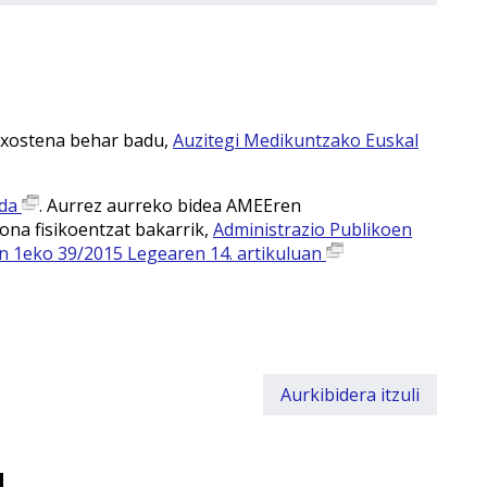
txostena behar badu,
Auzitegi Medikuntzako Euskal
 da
. Aurrez aurreko bidea AMEEren
ona fisikoentzat bakarrik,
Administrazio Publikoen
en 1eko 39/2015 Legearen 14. artikuluan
Aurkibidera itzuli
u