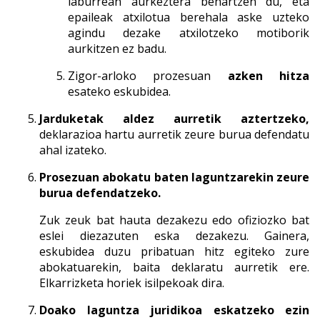
laburrean aurkeztera behartzen du, eta
epaileak atxilotua berehala aske uzteko
agindu dezake atxilotzeko motiborik
aurkitzen ez badu.
Zigor-arloko prozesuan
azken hitza
esateko eskubidea.
Jarduketak aldez aurretik aztertzeko,
deklarazioa hartu aurretik zeure burua defendatu
ahal izateko.
Prosezuan abokatu baten laguntzarekin zeure
burua defendatzeko.
Zuk zeuk bat hauta dezakezu edo ofiziozko bat
eslei diezazuten eska dezakezu. Gainera,
eskubidea duzu pribatuan hitz egiteko zure
abokatuarekin, baita deklaratu aurretik ere.
Elkarrizketa horiek isilpekoak dira.
Doako laguntza juridikoa eskatzeko ezin