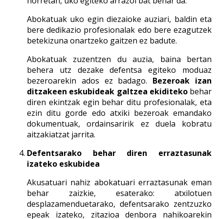
horretan, uko egiteko arrazoi bat behar da.
Abokatuak uko egin diezaioke auziari, baldin eta
bere dedikazio profesionalak edo bere ezagutzek
betekizuna onartzeko gaitzen ez badute.
Abokatuak zuzentzen du auzia, baina bertan
behera utz dezake defentsa egiteko moduaz
bezeroarekin ados ez badago.
Bezeroak izan
ditzakeen eskubideak galtzea ekiditeko
behar
diren ekintzak egin behar ditu profesionalak, eta
ezin ditu gorde edo atxiki bezeroak emandako
dokumentuak, ordainsaririk ez duela kobratu
aitzakiatzat jarrita.
Defentsarako behar diren erraztasunak
izateko eskubidea
Akusatuari nahiz abokatuari erraztasunak eman
behar zaizkie, esaterako: atxilotuen
desplazamenduetarako, defentsarako zentzuzko
epeak izateko, zitazioa denbora nahikoarekin