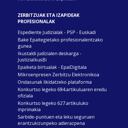
ZERBITZUAK ETA IZAPIDEAK
PROFESIONALAK
Espediente Judizialak - PSP - Euskadi
Bake Epaitegietako profesionalentzako
gunea
Ikustaldi judizialen deskarga -
JustiziaIkusBi
Epaiketa birtualak - EpaiDigitala
Mikroenpresen Zerbitzu Elektronikoa
Ondasunak likidatzeko plataforma
Konkurtso legeko 684.artikuluaren eredu
ofiziala
Konkurtso legeko 627.artikuluko
inprimakia
Sarbide-puntuen eta leku seguruen
erantzukizunpeko adierazpena