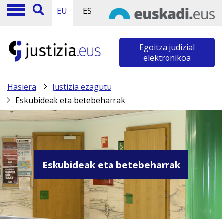
EU
ES
Egoitza judizial
elektronikoa
Hasiera
Justizia ezagutu
Eskubideak eta betebeharrak
Eskubideak eta betebeharrak