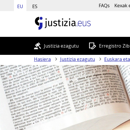
FAQs
Kexak 
EU
ES
Justizia ezagutu
Erregistro Zib
Hasiera
Justizia ezagutu
Euskara eta 