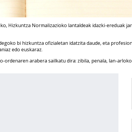
eko, Hizkuntza Normalizazioko lantaldea
k idazki-ereduak ja
egoko bi hizkuntza ofizialetan idatzita daude, eta profesio
laniaz edo euskaraz.
io-ordenaren arabera sailkatu dira: zibila, penala, lan-arlok