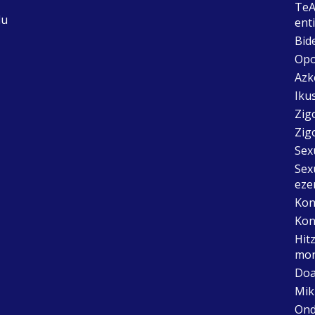
TeA
du
ent
Bid
Opo
Azk
Ikus
Zig
Zig
Sex
Sex
eze
Kon
Kon
Hit
mon
Doa
Mik
Ond