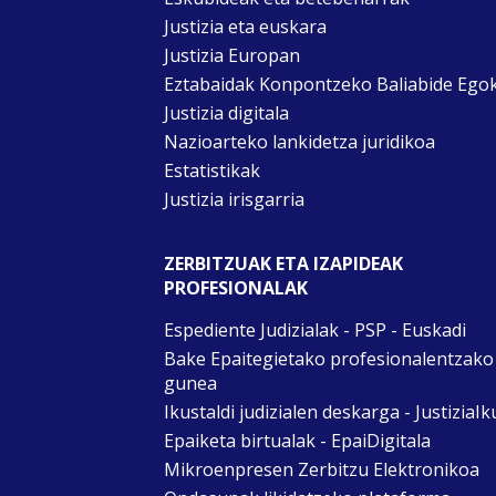
Justizia eta euskara
Justizia Europan
Eztabaidak Konpontzeko Baliabide Ego
Justizia digitala
Nazioarteko lankidetza juridikoa
Estatistikak
Justizia irisgarria
ZERBITZUAK ETA IZAPIDEAK
PROFESIONALAK
Espediente Judizialak - PSP - Euskadi
Bake Epaitegietako profesionalentzako
gunea
Ikustaldi judizialen deskarga - JustiziaIk
Epaiketa birtualak - EpaiDigitala
Mikroenpresen Zerbitzu Elektronikoa