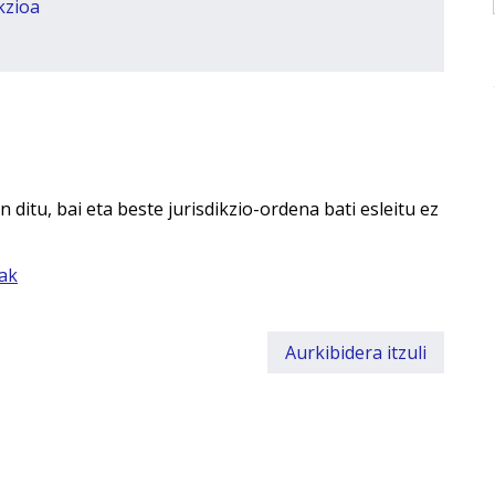
kzioa
ditu, bai eta beste jurisdikzio-ordena bati esleitu ez
uak
Aurkibidera itzuli