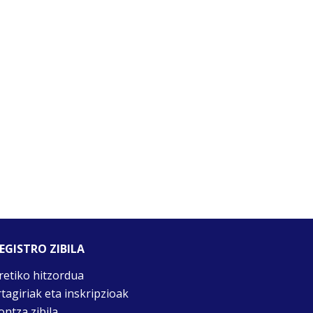
EGISTRO ZIBILA
retiko hitzordua
rtagiriak eta inskripzioak
ontza zibila