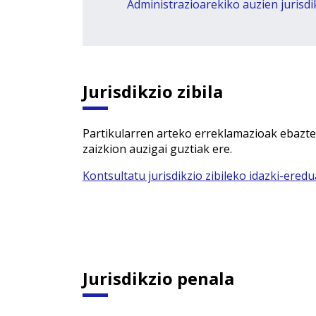
Administrazioarekiko auzien jurisdi
Jurisdikzio zibila
Partikularren arteko erreklamazioak ebazten 
zaizkion auzigai guztiak ere.
Kontsultatu jurisdikzio zibileko idazki-ered
Jurisdikzio penala