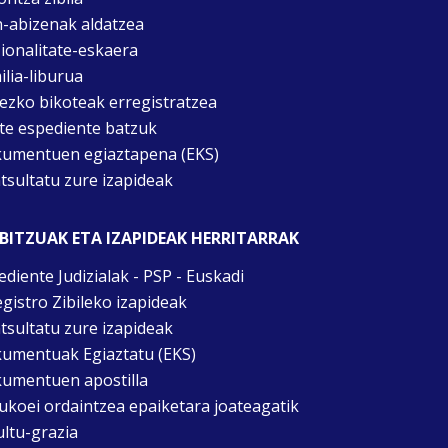
n-abizenak aldatzea
ionalitate-eskaera
ilia-liburua
tezko bikoteak erregistratzea
te espediente batzuk
umentuen egiaztapena (EKS)
tsultatu zure izapideak
BITZUAK ETA IZAPIDEAK HERRITARRAK
ediente Judizialak - PSP - Euskadi
egistro Zibileko izapideak
tsultatu zure izapideak
umentuak Egiaztatu (EKS)
umentuen apostilla
ukoei ordaintzea epaiketara joateagatik
ultu-grazia