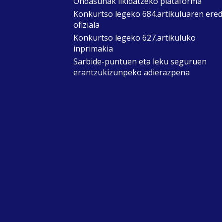
Ondasunak likidatzeko plataforma
Konkurtso legeko 684.artikuluaren ere
ofiziala
Konkurtso legeko 627.artikuluko
inprimakia
Sarbide-puntuen eta leku seguruen
erantzukizunpeko adierazpena