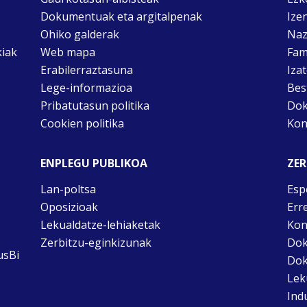
Dokumentuak eta argitalpenak
Ize
Ohiko galderak
Naz
kiak
Web mapa
Fam
Erabilerraztasuna
Iza
Lege-informazioa
Bes
Pribatutasun politika
Dok
Cookien politika
Kon
ENPLEGU PUBLIKOA
ZER
Lan-poltsa
Esp
Oposizioak
Err
Lekualdatze-lehiaketak
Kon
Zerbitzu-eginkizunak
Dok
usBi
Dok
Lek
Ind