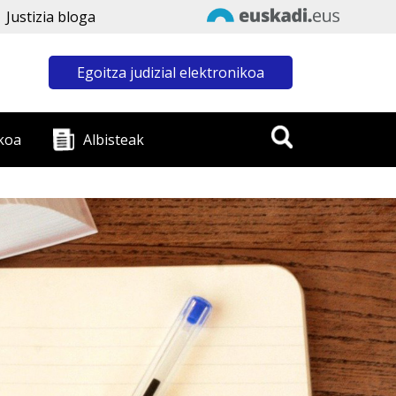
Justizia bloga
Egoitza judizial elektronikoa
koa
Albisteak