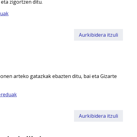
eta zigortzen ditu.
duak
Aurkibidera itzuli
onen arteko gatazkak ebazten ditu, bai eta Gizarte
-ereduak
Aurkibidera itzuli