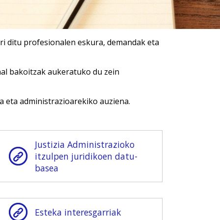
rri ditu profesionalen eskura, demandak eta
nal bakoitzak aukeratuko du zein
oa eta administrazioarekiko auziena.
Justizia Administrazioko
itzulpen juridikoen datu-
basea
Esteka interesgarriak