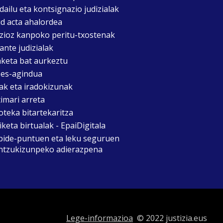
dailu eta kontsignazio judizialak
d acta ahalordea
izioz kanpoko peritu-txostenak
ante judizialak
aketa bat aurkeztu
es-agindua
ak eta iradokizunak
timari arreta
oteka bitartekaritza
keta birtualak - EpaiDigitala
bide-puntuen eta leku seguruen
ntzukizunpeko adierazpena
Lege-informazioa
© 2022 justizia.eus