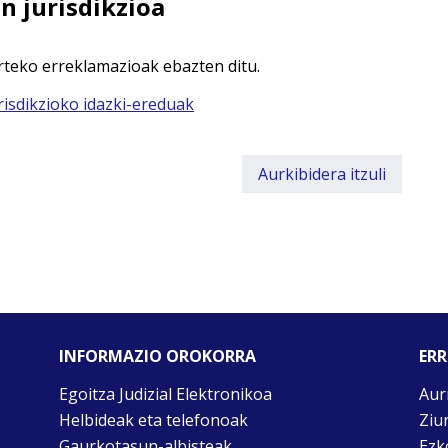
n jurisdikzioa
rteko erreklamazioak ebazten ditu.
risdikzioko idazki-ereduak
Aurkibidera itzuli
INFORMAZIO OROKORRA
ERR
Egoitza Judizial Elektronikoa
Aur
Helbideak eta telefonoak
Ziu
Gaurkotasun-albisteak
Ezk