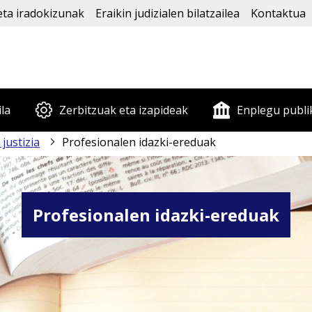
eta iradokizunak
Eraikin judizialen bilatzailea
Kontaktua
ila
Zerbitzuak eta izapideak
Enplegu publi
justizia
Profesionalen idazki-ereduak
Profesionalen idazki-ereduak