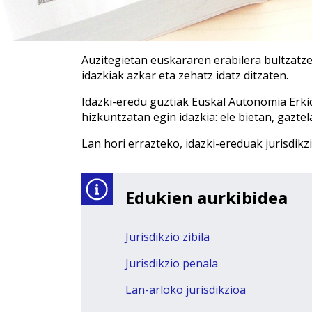
Auzitegietan euskararen erabilera bultzatz
idazkiak azkar eta zehatz idatz ditzaten.
Idazki-eredu guztiak Euskal Autonomia Erkid
hizkuntzatan egin idazkia: ele bietan, gazte
Lan hori errazteko, idazki-ereduak jurisdikz
Edukien aurkibidea
Jurisdikzio zibila
Jurisdikzio penala
Lan-arloko jurisdikzioa