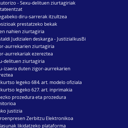
utorizo - Sexu-delituen ziurtagiriak
itateentzat
egabeko diru-sarrerak itzultzea
sizioak prestatzeko bekak
en nahien ziurtagiria
taldi Judizialen deskarga - JustiziaIkusBi
or-aurrekarien ziurtagiria
or-aurrekariak ezereztea
u-delituen ziurtagiria
u-izaera duten zigor-aurrekarien
reztea
kurtso legeko 684. art. modelo ofiziala
kurtso legeko 627. art. inprimakia
zezko prozedura eta prozedura
itorioa
ko justizia
roenpresen Zerbitzu Elektronikoa
asunak likidatzeko plataforma