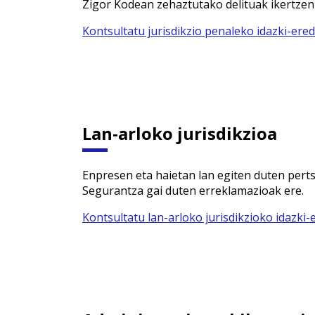
Zigor Kodean zehaztutako delituak ikertzen 
Kontsultatu jurisdikzio penaleko idazki-ere
Lan-arloko jurisdikzioa
Enpresen eta haietan lan egiten duten perts
Segurantza gai duten erreklamazioak ere.
Kontsultatu lan-arloko jurisdikzioko idazki