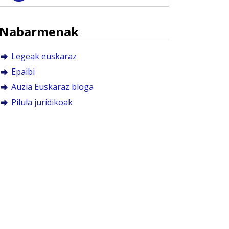
Nabarmenak
Legeak euskaraz
Epaibi
Auzia Euskaraz bloga
Pilula juridikoak