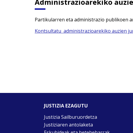
Administrazioarekiko auzie
Partikularren eta administrazio publikoen a
Kontsultatu administrazioarekiko auzien ju
JUSTIZIA EZAGUTU
Justizia Sailburuordetza
Justiziaren antolaketa
Eskubideak eta betebeharrak