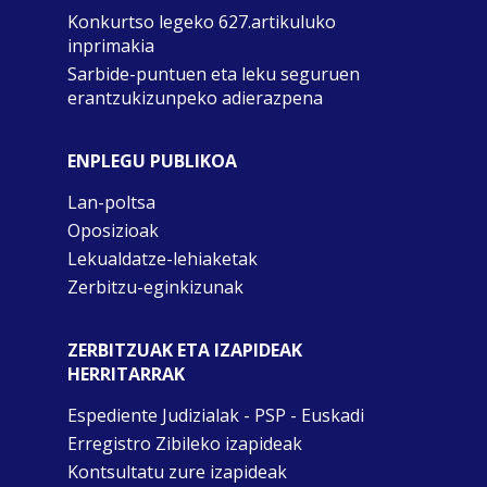
Konkurtso legeko 627.artikuluko
inprimakia
Sarbide-puntuen eta leku seguruen
erantzukizunpeko adierazpena
ENPLEGU PUBLIKOA
Lan-poltsa
Oposizioak
Lekualdatze-lehiaketak
Zerbitzu-eginkizunak
ZERBITZUAK ETA IZAPIDEAK
HERRITARRAK
Espediente Judizialak - PSP - Euskadi
Erregistro Zibileko izapideak
Kontsultatu zure izapideak