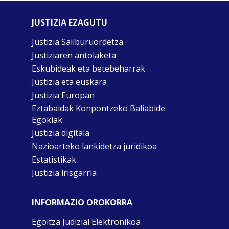
JUSTIZIA EZAGUTU
Justizia Sailburuordetza
Justiziaren antolaketa
Eskubideak eta betebeharrak
Justizia eta euskara
Justizia Europan
Eztabaidak Konpontzeko Baliabide
Egokiak
Justizia digitala
Nazioarteko lankidetza juridikoa
Estatistikak
Justizia irisgarria
INFORMAZIO OROKORRA
Egoitza Judizial Elektronikoa