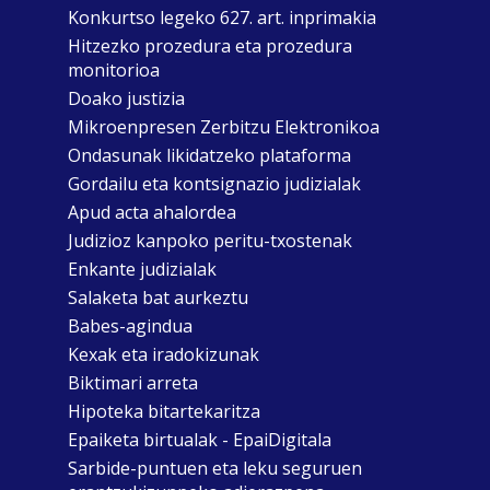
Konkurtso legeko 627. art. inprimakia
Hitzezko prozedura eta prozedura
monitorioa
Doako justizia
Mikroenpresen Zerbitzu Elektronikoa
Ondasunak likidatzeko plataforma
Gordailu eta kontsignazio judizialak
Apud acta ahalordea
Judizioz kanpoko peritu-txostenak
Enkante judizialak
Salaketa bat aurkeztu
Babes-agindua
Kexak eta iradokizunak
Biktimari arreta
Hipoteka bitartekaritza
Epaiketa birtualak - EpaiDigitala
Sarbide-puntuen eta leku seguruen