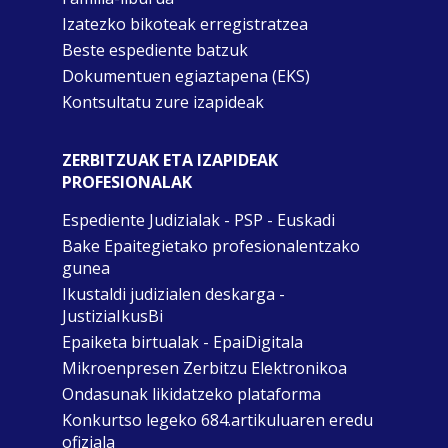
Izatezko bikoteak erregistratzea
Beste espediente batzuk
Dokumentuen egiaztapena (EKS)
Kontsultatu zure izapideak
ZERBITZUAK ETA IZAPIDEAK
PROFESIONALAK
Espediente Judizialak - PSP - Euskadi
Bake Epaitegietako profesionalentzako
gunea
Ikustaldi judizialen deskarga -
JustiziaIkusBi
Epaiketa birtualak - EpaiDigitala
Mikroenpresen Zerbitzu Elektronikoa
Ondasunak likidatzeko plataforma
Konkurtso legeko 684.artikuluaren eredu
ofiziala