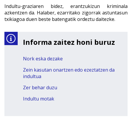
Indultu-graziaren bidez, erantzukizun kriminala
azkentzen da. Halaber, ezarritako zigorrak astuntasun
txikiagoa duen beste batengatik ordeztu daitezke.
Informa zaitez honi buruz
Nork eska dezake
Zein kasutan onartzen edo ezeztatzen da
indultua
Zer behar duzu
Indultu motak