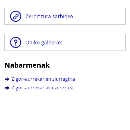
Zerbitzura sarbidea
Ohiko galderak
Nabarmenak
Zigor-aurrekarien ziurtagiria
Zigor-aurrekariak ezereztea