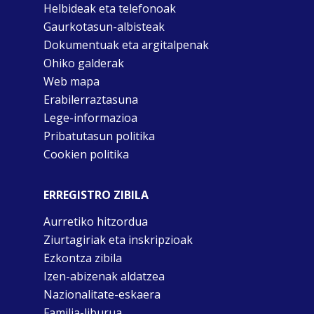
Helbideak eta telefonoak
Gaurkotasun-albisteak
Dokumentuak eta argitalpenak
Ohiko galderak
Web mapa
Erabilerraztasuna
Lege-informazioa
Pribatutasun politika
Cookien politika
ERREGISTRO ZIBILA
Aurretiko hitzordua
Ziurtagiriak eta inskripzioak
Ezkontza zibila
Izen-abizenak aldatzea
Nazionalitate-eskaera
Familia-liburua