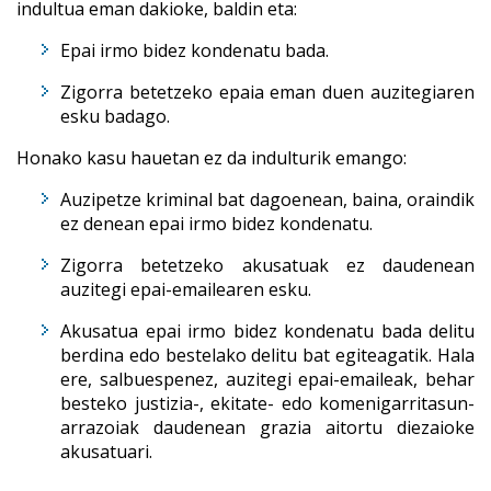
indultua eman dakioke, baldin eta:
Epai irmo bidez kondenatu bada.
Zigorra betetzeko epaia eman duen auzitegiaren
esku badago.
Honako kasu hauetan ez da indulturik emango:
Auzipetze kriminal bat dagoenean, baina, oraindik
ez denean epai irmo bidez kondenatu.
Zigorra betetzeko akusatuak ez daudenean
auzitegi epai-emailearen esku.
Akusatua epai irmo bidez kondenatu bada delitu
berdina edo bestelako delitu bat egiteagatik. Hala
ere, salbuespenez, auzitegi epai-emaileak, behar
besteko justizia-, ekitate- edo komenigarritasun-
arrazoiak daudenean grazia aitortu diezaioke
akusatuari.