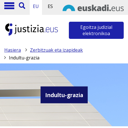
EU
ES
Egoitza judizial
elektronikoa
Hasiera
Zerbitzuak eta izapideak
Indultu-grazia
Indultu-grazia