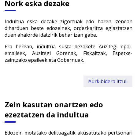
Nork eska dezake
Indultua eska dezake zigortuak edo haren izenean
diharduen beste edozeinek, ordezkaritza egiaztatzen
duen ahalorde idatzirik behar izan gabe.
Era berean, indultua susta dezakete Auzitegi epai-
emaileek, Auzitegi Gorenak, Fiskaltzak, Espetxe-
zaintzako epaileek eta Gobernuak.
Aurkibidera itzuli
Zein kasutan onartzen edo
ezeztatzen da indultua
Edozein motatako delituagatik akusatutako pertsonari