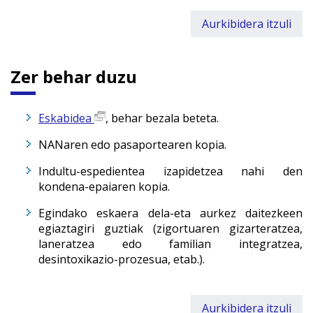
Aurkibidera itzuli
Zer behar duzu
Eskabidea
, behar bezala beteta.
NANaren edo pasaportearen kopia.
Indultu-espedientea izapidetzea nahi den
kondena-epaiaren kopia.
Egindako eskaera dela-eta aurkez daitezkeen
egiaztagiri guztiak (zigortuaren gizarteratzea,
laneratzea edo familian integratzea,
desintoxikazio-prozesua, etab.).
Aurkibidera itzuli