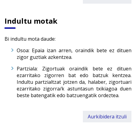
Indultu motak
Bi indultu mota daude:
Osoa: Epaia izan arren,
oraindik bete ez dituen
zigor guztiak azkentzea.
Partziala: Zigortuak oraindik bete ez dituen
ezarritako zigorren bat edo batzuk kentzea.
Indultu partzialtzat jotzen da, halaber, zigortuari
ezarritako zigorra/k astuntasun txikiagoa duen
beste batengatik edo batzuengatik ordeztea.
Aurkibidera itzuli