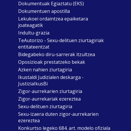
Dokumentuak Egiaztatu (EKS)
Dokumentuen apostilla
Lekukoei ordaintzea epaiketara
joateagatik
Indultu-grazia
TeAutorizo - Sexu-delituen ziurtagiriak
entitateentzat
Bidegabeko diru-sarrerak itzultzea
Oposizioak prestatzeko bekak
Azken nahien ziurtagiria
Ikustaldi Judizialen deskarga -
JustiziaIkusBi
Zigor-aurrekarien ziurtagiria
Zigor-aurrekariak ezereztea
Sexu-delituen ziurtagiria
Sexu-izaera duten zigor-aurrekarien
ezereztea
Konkurtso legeko 684. art. modelo ofiziala