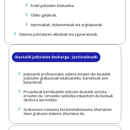
Erakil judizialen bilatzailea.
Ohiko galderak.
Inprimakiak, dokumentuak eta argitalpenak.
Sistema judizialaren albisteak eta eguneratzeak.
Ikustaldi judizialen deskarga - JustiziaIkusBi
Justiziarek profesionalen aukera ematen die ikustaldi
judizialen grabazioak lokalizatzeko, barnekoak zein
kanpokoak.
Prozedurak berrikusteko edozein ikustaldi sortzea
errazten du. Urruneko sarbidea eskaintzen du kostuak
denbora aurrezteko.
Grabazioen ostasuna eta benetakotasuna zihurtatzen
duen grabazio-sistema zihurtatua du.