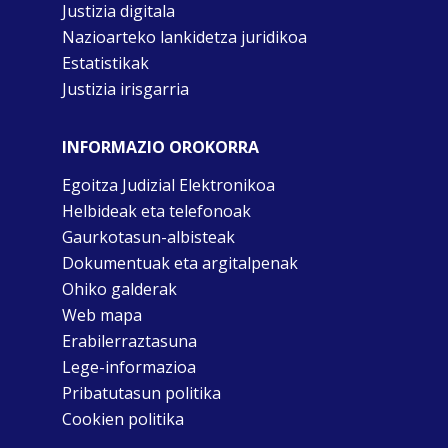
Justizia digitala
Nazioarteko lankidetza juridikoa
Estatistikak
Justizia irisgarria
INFORMAZIO OROKORRA
Egoitza Judizial Elektronikoa
Helbideak eta telefonoak
Gaurkotasun-albisteak
Dokumentuak eta argitalpenak
Ohiko galderak
Web mapa
Erabilerraztasuna
Lege-informazioa
Pribatutasun politika
Cookien politika