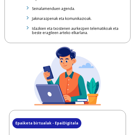
Seinalamenduen agenda.
Jakinarazpenak eta komunikazioak.
Idazkien eta txostenen aurkezpen telematikoak eta
beste eragileen arteko elkarlana.
Epaiketa birtualak - EpaiDigitala