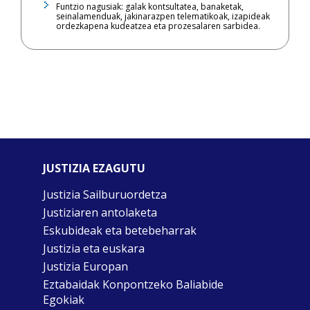
Funtzio nagusiak: galak kontsultatea, banaketak,
seinalamenduak, jakinarazpen telematikoak, izapideak
ordezkapena kudeatzea eta prozesalaren sarbidea.
JUSTIZIA EZAGUTU
Justizia Sailburuordetza
Justiziaren antolaketa
Eskubideak eta betebeharrak
Justizia eta euskara
Justizia Europan
Eztabaidak Konpontzeko Baliabide
Egokiak