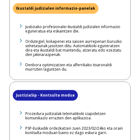
Ikustaldi judizialen informazio-panelak
Justiziako profesionalei ikustaldi judizialen informazio
eguneratua eta eskaintzen die.
Ordutegiel, kokapenei eta saioen aurrepenari buruzko
xehetasunak jasotzen ditu. Automatikoki eguneratzen
dira eta ikustaldi bat mantendu, atzeratu edo ezeztatu
den jakinarazpenak.
Denbora optimizatzen eta alferrikako itxaronaldi
murrizten laguntzen du.
JustiziaSip - Kontsulta modua
Prozedura judizialak telematikoki izapidetzen
komunikazio errazten den aplikazioa.
PSP-Euskadik ordezkatzen zuen 2023/02/24ko eta orain
kontsulta moduan baino ez dago eskura garri.