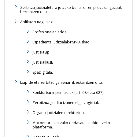
Zerbitzu judizialetara jotzeko behar diren prozesal guztiak
bermatzen ditu.
Aplikazio nagusiak:
Profesionalen arloa.
Espediente Judizialak-PSP-Euskadi.
JustiziaSip.
JustiziaIkusBi.
EpaDigitala.
Izapide eta zerbitzu gehienarrik eskaintzen ditu:
Konkturtsu-inprimakilak (art. 684 eta 627).
Zerbitzua gelditu izanen elgatzagirriak.
Organo judizialen direktorioa.
Mikroenpresentzako ondasaunak likidatzeko
plataforma.