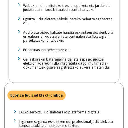
Webex-en oinarritutako tresna, epaiketa eta jarduketa
judizialetan modu birtualean parte hartzeko.
Egoitza judizialetara fisikoki joateko beharra ezabatzen
du.
Audio eta bideo kalitate handia eskaintzen du, denbora
errealean lankidetzaren eta partzialen eta fitxategien
partekatzeko funtzioekin.
Pribatutasuna bermatzen du.
Gai askorekin bateragarria da, eta espazio judizial
elektronikoarekin (EJE) integratuta dago, multimedia-
dokumentuak gisa erregistratzeko aukera ematen du.
Egoitza Judizial Elektronikoa
EAEko zerbitzu judizialetarako plataforma digitala.
Ingurune segurua eskaintzen du, profesional judizialek eta
kontsultatoki telematikoekin dituzten.