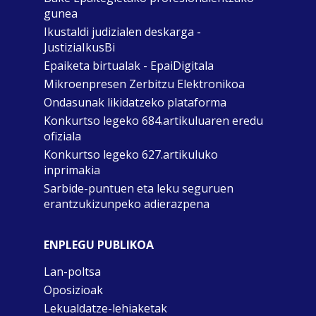
gunea
Ikustaldi judizialen deskarga -
JustiziaIkusBi
Epaiketa birtualak - EpaiDigitala
Mikroenpresen Zerbitzu Elektronikoa
Ondasunak likidatzeko plataforma
Konkurtso legeko 684.artikuluaren eredu
ofiziala
Konkurtso legeko 627.artikuluko
inprimakia
Sarbide-puntuen eta leku seguruen
erantzukizunpeko adierazpena
ENPLEGU PUBLIKOA
Lan-poltsa
Oposizioak
Lekualdatze-lehiaketak