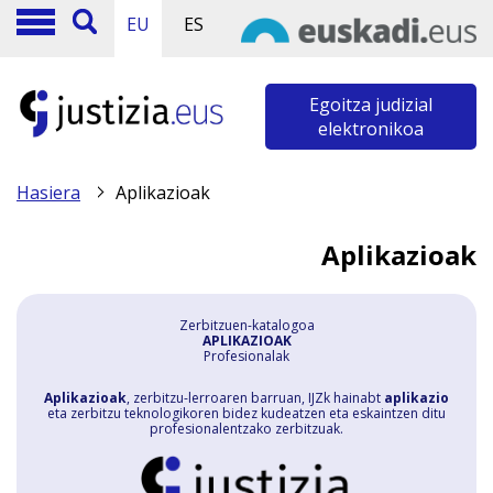
EU
ES
Egoitza judizial
elektronikoa
Hasiera
Aplikazioak
Aplikazioak
Zerbitzuen-katalogoa
APLIKAZIOAK
Profesionalak
Aplikazioak
, zerbitzu-lerroaren barruan, IJZk hainabt
aplikazio
eta zerbitzu teknologikoren bidez kudeatzen eta eskaintzen ditu
profesionalentzako zerbitzuak.