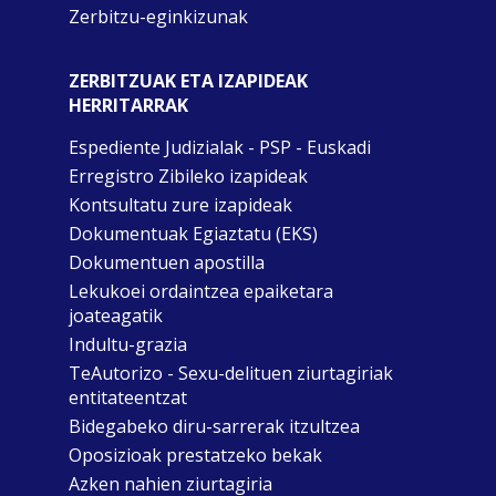
Zerbitzu-eginkizunak
ZERBITZUAK ETA IZAPIDEAK
HERRITARRAK
Espediente Judizialak - PSP - Euskadi
Erregistro Zibileko izapideak
Kontsultatu zure izapideak
Dokumentuak Egiaztatu (EKS)
Dokumentuen apostilla
Lekukoei ordaintzea epaiketara
joateagatik
Indultu-grazia
TeAutorizo - Sexu-delituen ziurtagiriak
entitateentzat
Bidegabeko diru-sarrerak itzultzea
Oposizioak prestatzeko bekak
Azken nahien ziurtagiria