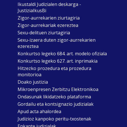
Ikustaldi Judizialen deskarga -
JustiziaIkusBi
Zigor-aurrekarien ziurtagiria
Zigor-aurrekariak ezereztea
Sexu-delituen ziurtagiria
Sexu-izaera duten zigor-aurrekarien
ezereztea
Konkurtso legeko 684. art. modelo ofiziala
Konkurtso legeko 627. art. inprimakia
Hitzezko prozedura eta prozedura
monitorioa
Doako justizia
Mikroenpresen Zerbitzu Elektronikoa
Ondasunak likidatzeko plataforma
Gordailu eta kontsignazio judizialak
Apud acta ahalordea
Judizioz kanpoko peritu-txostenak
Enkante judizialak