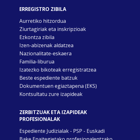
ERREGISTRO ZIBILA
Aurretiko hitzordua
Ziurtagiriak eta inskripzioak
Ezkontza zibila
Izen-abizenak aldatzea
Nazionalitate-eskaera
Familia-liburua
Izatezko bikoteak erregistratzea
Beste espediente batzuk
Dokumentuen egiaztapena (EKS)
Kontsultatu zure izapideak
ZERBITZUAK ETA IZAPIDEAK
PROFESIONALAK
Espediente Judizialak - PSP - Euskadi
Bake Epaitegietako profesionalentzako