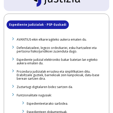
Espediente judizialak - PSP-Euskadi
AVANTIUS-ekin elkareragiteko aukera ematen du.
Defendatzaileei, legezo ordezkariei, esku-hartzaileei eta
pertsona fisiko/juridikoei zuzenduta dago.
Espediente judizial elektroniko bakar batetan lan egiteko
aukera ematen du.
Prozedura judizialak erraztea eta sinplifikatzen ditu.
Erabiltzaile guztiek, barnekoak zein kanpokoak, datu-base
berean sartzen dira.
Zuztartagi digitalaren bidez sartzen da.
Funtzionalitate nagusiak:
Espedienteetarako sarbidea.
Espedienteen dokumentuak.