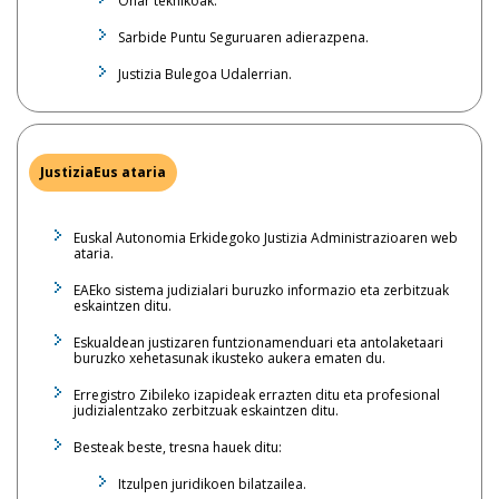
Ohar teknikoak.
Sarbide Puntu Seguruaren adierazpena.
Justizia Bulegoa Udalerrian.
JustiziaEus ataria
Euskal Autonomia Erkidegoko Justizia Administrazioaren web
ataria.
EAEko sistema judizialari buruzko informazio eta zerbitzuak
eskaintzen ditu.
Eskualdean justizaren funtzionamenduari eta antolaketaari
buruzko xehetasunak ikusteko aukera ematen du.
Erregistro Zibileko izapideak errazten ditu eta profesional
judizialentzako zerbitzuak eskaintzen ditu.
Besteak beste, tresna hauek ditu:
Itzulpen juridikoen bilatzailea.