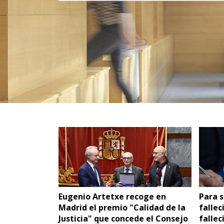
Eugenio Artetxe recoge en
Para s
Madrid el premio "Calidad de la
fallec
Justicia" que concede el Consejo
fallec