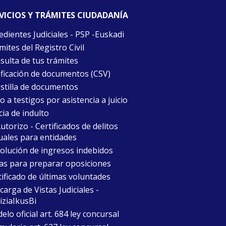
VICIOS Y TRÁMITES CIUDADANÍA
edientes Judiciales - PSP -Euskadi
ites del Registro Civil
sulta de tus trámites
ificación de documentos (CSV)
stilla de documentos
 a testigos por asistencia a juicio
cia de indulto
torizo - Certificados de delitos
uales para entidades
olución de ingresos indebidos
as para preparar oposiciones
tificado de últimas voluntades
arga de Vistas Judiciales -
iziaIkusBi
lo oficial art. 684 ley concursal