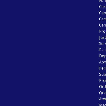
For
Cer
Can
Cert
Can
Pro
Just
Ser
Pla
Dep
Apo
Peri
Sub
Pre
Ord
Que
Aten
Med