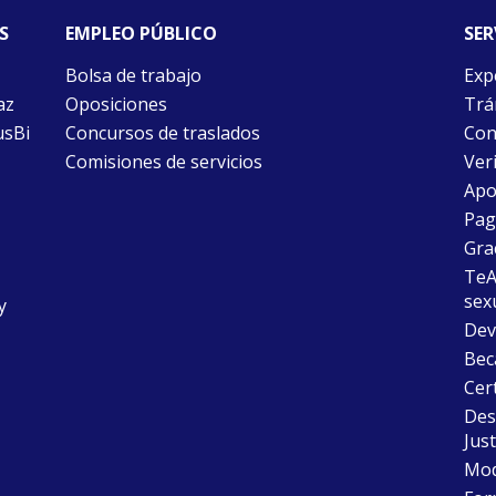
S
EMPLEO PÚBLICO
SER
Bolsa de trabajo
Exp
az
Oposiciones
Trám
usBi
Concursos de traslados
Con
Comisiones de servicios
Ver
Apo
Pago
Gra
TeAu
sex
y
Dev
Bec
Cer
Desc
Just
Mode