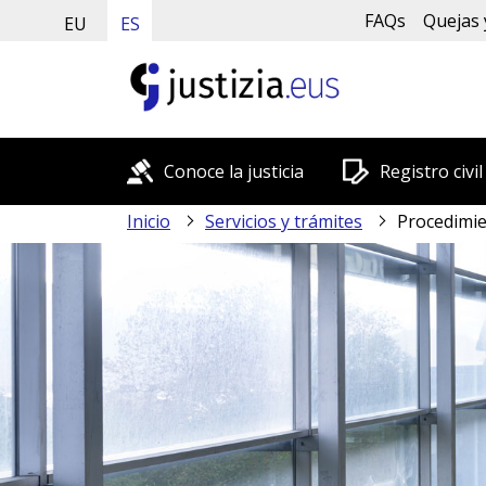
FAQs
Quejas 
EU
ES
Conoce la justicia
Registro civil
Inicio
Servicios y trámites
Procedimie