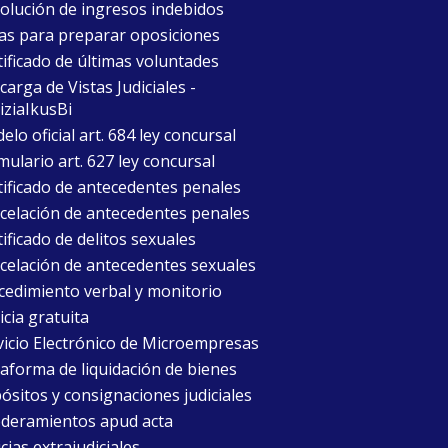
olución de ingresos indebidos
as para preparar oposiciones
tificado de últimas voluntades
arga de Vistas Judiciales -
iziaIkusBi
lo oficial art. 684 ley concursal
mulario art. 627 ley concursal
tificado de antecedentes penales
celación de antecedentes penales
ificado de delitos sexuales
celación de antecedentes sexuales
cedimiento verbal y monitorio
icia gratuita
vicio Electrónico de Microempresas
taforma de liquidación de bienes
ósitos y consignaciones judiciales
deramientos apud acta
cias extrajudiciales