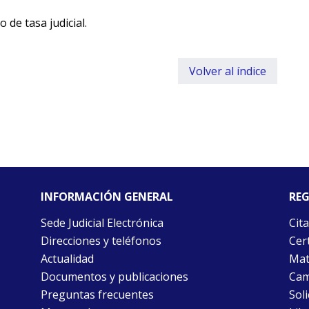
 de tasa judicial.
Volver al índice
INFORMACIÓN GENERAL
REG
Sede Judicial Electrónica
Cita
Direcciones y teléfonos
Cert
Actualidad
Mat
Documentos y publicaciones
Cam
Preguntas frecuentes
Soli