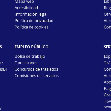
Mapa web
Libr
Accesibilidad
Reg
Información legal
Otr
Política de privacidad
Ver
Política de cookies
Con
S
EMPLEO PÚBLICO
SER
Bolsa de trabajo
Exp
az
Oposiciones
Trám
usBi
Concursos de traslados
Con
Comisiones de servicios
Ver
Apo
Pago
Gra
TeAu
sex
y