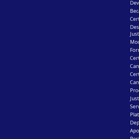
Dev
Bec
Cer
Desc
Just
Mode
For
Cer
Can
Cert
Can
Pro
Just
Ser
Pla
Dep
Apo
Peri