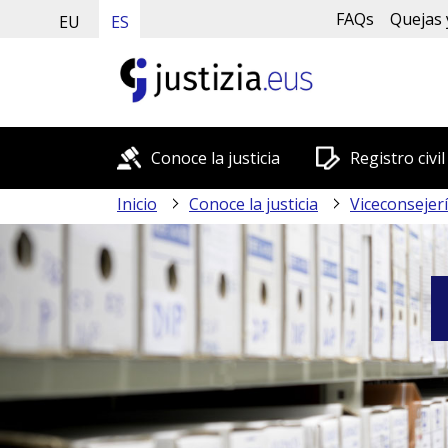
FAQs
Quejas 
EU
ES
Conoce la justicia
Registro civil
Inicio
Conoce la justicia
Viceconsejerí