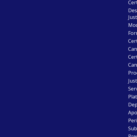
Cer
Desc
Just
Mode
For
Cer
Can
Cert
Can
Pro
Just
Ser
Pla
Dep
Apo
Peri
Sub
Pre