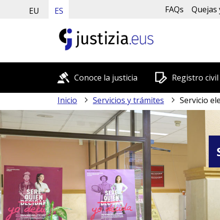
FAQs
Quejas 
EU
ES
Conoce la justicia
Registro civil
Inicio
Servicios y trámites
Servicio e