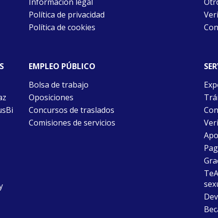
Información legal
Otr
Política de privacidad
Ver
Política de cookies
Con
S
EMPLEO PÚBLICO
SER
Bolsa de trabajo
Exp
az
Oposiciones
Trám
usBi
Concursos de traslados
Con
Comisiones de servicios
Ver
Apo
Pago
Gra
TeAu
sex
y
Dev
Bec