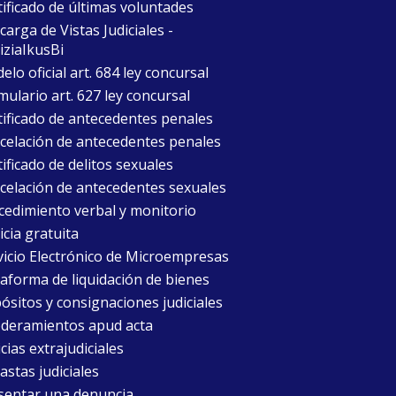
tificado de últimas voluntades
arga de Vistas Judiciales -
iziaIkusBi
lo oficial art. 684 ley concursal
mulario art. 627 ley concursal
tificado de antecedentes penales
celación de antecedentes penales
ificado de delitos sexuales
celación de antecedentes sexuales
cedimiento verbal y monitorio
icia gratuita
vicio Electrónico de Microempresas
taforma de liquidación de bienes
ósitos y consignaciones judiciales
deramientos apud acta
cias extrajudiciales
astas judiciales
sentar una denuncia