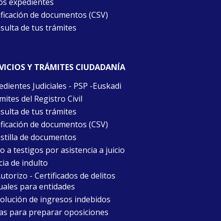
os expedientes
ificación de documentos (CSV)
sulta de tus trámites
VICIOS Y TRÁMITES CIUDADANÍA
edientes Judiciales - PSP -Euskadi
ites del Registro Civil
sulta de tus trámites
ificación de documentos (CSV)
stilla de documentos
 a testigos por asistencia a juicio
cia de indulto
torizo - Certificados de delitos
uales para entidades
olución de ingresos indebidos
as para preparar oposiciones