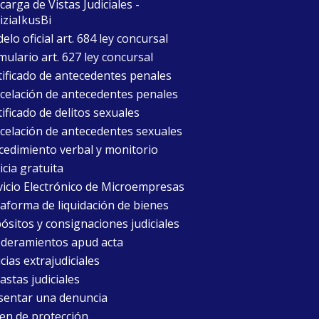
arga de Vistas Judiciales -
iziaIkusBi
lo oficial art. 684 ley concursal
mulario art. 627 ley concursal
tificado de antecedentes penales
celación de antecedentes penales
ificado de delitos sexuales
celación de antecedentes sexuales
cedimiento verbal y monitorio
icia gratuita
vicio Electrónico de Microempresas
taforma de liquidación de bienes
ósitos y consignaciones judiciales
deramientos apud acta
cias extrajudiciales
astas judiciales
sentar una denuncia
en de protección