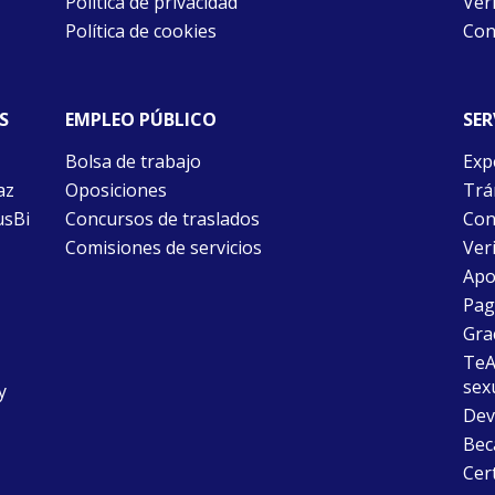
Política de privacidad
Ver
Política de cookies
Con
S
EMPLEO PÚBLICO
SER
Bolsa de trabajo
Exp
az
Oposiciones
Trám
usBi
Concursos de traslados
Con
Comisiones de servicios
Ver
Apo
Pago
Gra
TeAu
sex
y
Dev
Bec
Cer