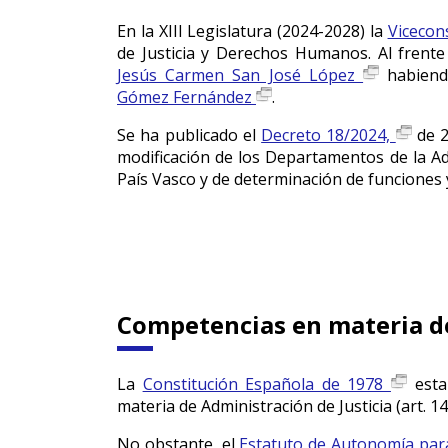
En la XIII Legislatura (2024-2028) la
Vicecons
de Justicia y Derechos Humanos. Al frent
Jesús Carmen San José López
habiendo
Gómez Fernández
.
Se ha publicado el
Decreto 18/2024,
de 2
modificación de los Departamentos de la A
País Vasco y de determinación de funciones 
Competencias en materia de
La
Constitución Española de 1978
estab
materia de Administración de Justicia (art. 149
No obstante, el
Estatuto de Autonomía para