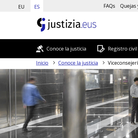
FAQs
Quejas 
EU
ES
Conoce la justicia
Registro civil
Inicio
Conoce la justicia
Viceconsejerí