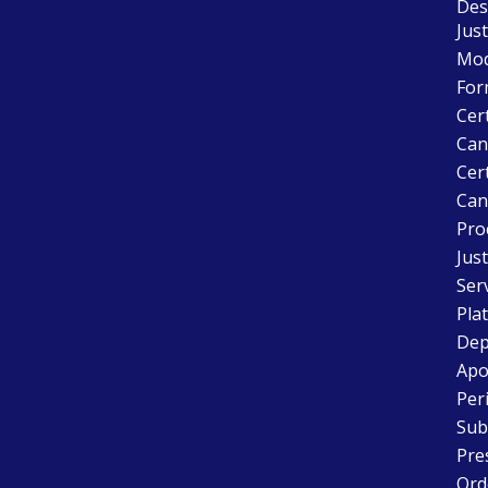
Desc
Just
Mode
For
Cer
Can
Cert
Can
Pro
Just
Ser
Pla
Dep
Apo
Peri
Sub
Pre
Ord