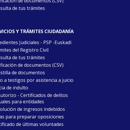
ificación de documentos (CSV)
sulta de tus trámites
VICIOS Y TRÁMITES CIUDADANÍA
edientes Judiciales - PSP -Euskadi
ites del Registro Civil
sulta de tus trámites
ificación de documentos (CSV)
stilla de documentos
 a testigos por asistencia a juicio
cia de indulto
torizo - Certificados de delitos
uales para entidades
olución de ingresos indebidos
as para preparar oposiciones
tificado de últimas voluntades