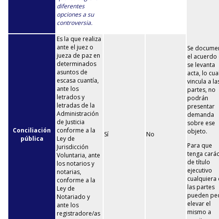
diferentes
opciones a su
controversia.
Es la que realiza
ante el juez o
Se docume
jueza de paz en
el acuerdo
determinados
se levanta
asuntos de
acta, lo cua
escasa cuantía,
vincula a la
ante los
partes, no
letrados y
podrán
letradas de la
presentar
Administración
demanda
de Justicia
sobre ese
Conciliación
conforme a la
objeto.
Sí
No
pública
Ley de
Para que
Jurisdicción
tenga carác
Voluntaria, ante
de título
los notarios y
ejecutivo
notarias,
cualquiera
conforme a la
las partes
Ley de
pueden ped
Notariado y
elevar el
ante los
mismo a
registradore/as