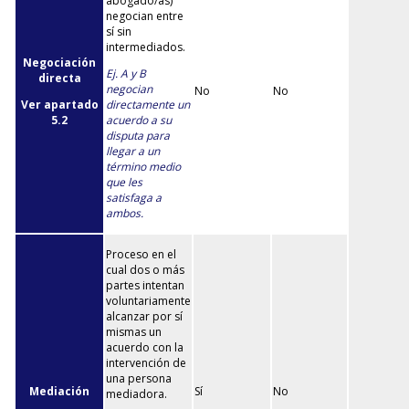
abogado/as)
negocian entre
sí sin
intermediados.
Negociación
Ej. A y B
directa
negocian
No
No
Ver apartado
directamente un
5.2
acuerdo a su
disputa para
llegar a un
término medio
que les
satisfaga a
ambos.
Proceso en el
cual dos o más
partes intentan
voluntariamente
alcanzar por sí
mismas un
acuerdo con la
intervención de
una persona
Mediación
Sí
No
mediadora.