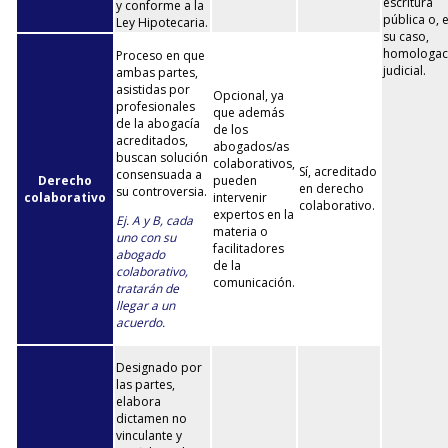
escritura
y conforme a la
pública o, 
Ley Hipotecaria.
su caso,
homologac
Proceso en que
judicial.
ambas partes,
asistidas por
Opcional, ya
profesionales
que además
de la abogacía
de los
acreditados,
abogados/as
buscan solución
colaborativos,
Sí, acreditado
consensuada a
Derecho
pueden
en derecho
su controversia.
colaborativo
intervenir
colaborativo.
expertos en la
Ej. A y B, cada
materia o
uno con su
facilitadores
abogado
de la
colaborativo,
comunicación.
tratarán de
llegar a un
acuerdo.
Designado por
las partes,
elabora
dictamen no
vinculante y