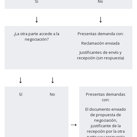
Sí
No
↓
↓
¿La otra parte accede a la
Presentas demanda con:
negociación?
Reclamación enviada
Justificantes de envío y
recepción (sin respuesta)
↓
↓
Sí
No
Presentas demandas
con:
El documento enviado
de propuesta de
→
negociación,
justificante de la
recepción por la otra
parte y su respuesta