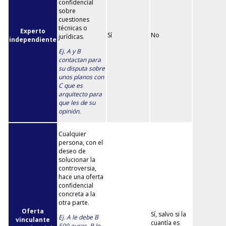
confidencial
sobre
cuestiones
técnicas o
Experto
Sí
No
jurídicas.
independiente
Ej. A y B
contactan para
su disputa sobre
unos planos con
C que es
arquitecto para
que les de su
opinión.
Cualquier
persona, con el
deseo de
solucionar la
controversia,
hace una oferta
confidencial
concreta a la
otra parte.
Oferta
Sí, salvo si la
Ej. A le debe B
vinculante
cuantía es
500 euros. B le