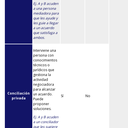
Ej. A y B acuden
a una persona
mediadora para
que les ayude y
les guie a llegar
a un acuerdo
que satisfaga a
ambos.
Interviene una
persona con
conocimientos
técnicos o
jurídicos que
gestiona la
actividad
negociadora
para alcanzar
Conciliación
un acuerdo.
Sí
No
privada
Puede
proponer
soluciones.
Ej. A y B acuden
a un conciliador
que les sugiere