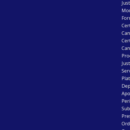
Just
Mode
For
Cer
Can
Cert
Can
Pro
Just
Ser
Pla
Dep
Apo
Peri
Sub
Pre
Ord