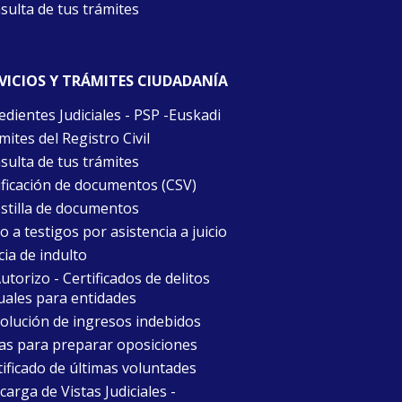
sulta de tus trámites
VICIOS Y TRÁMITES CIUDADANÍA
edientes Judiciales - PSP -Euskadi
ites del Registro Civil
sulta de tus trámites
ificación de documentos (CSV)
stilla de documentos
 a testigos por asistencia a juicio
cia de indulto
torizo - Certificados de delitos
uales para entidades
olución de ingresos indebidos
as para preparar oposiciones
tificado de últimas voluntades
arga de Vistas Judiciales -