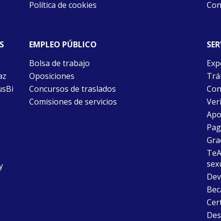
Política de cookies
Con
S
EMPLEO PÚBLICO
SER
Bolsa de trabajo
Exp
az
Oposiciones
Trám
usBi
Concursos de traslados
Con
Comisiones de servicios
Ver
Apo
Pago
Gra
TeAu
sex
y
Dev
Bec
Cer
Desc