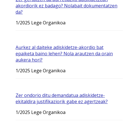
akordiorik ez badago? Nolabait dokumentatzen
da?
1/2025 Lege Organikoa
Aurkez al daiteke adiskidetze-akordio bat
epaiketa baino lehen? Nola arautzen da orain
aukera hori?
1/2025 Lege Organikoa
Zer ondorio ditu demandatua adiskidetze-
ekitaldira justifikaziorik gabe ez agertzeak?
1/2025 Lege Organikoa