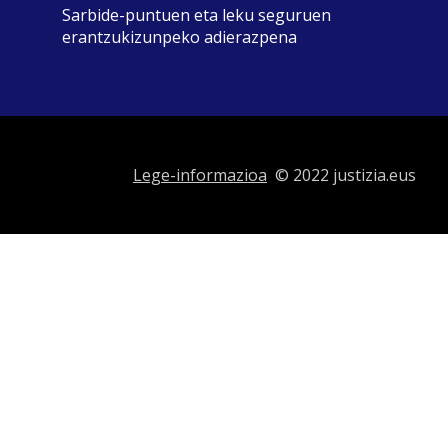
Sarbide-puntuen eta leku seguruen
erantzukizunpeko adierazpena
Lege-informazioa
© 2022 justizia.eus