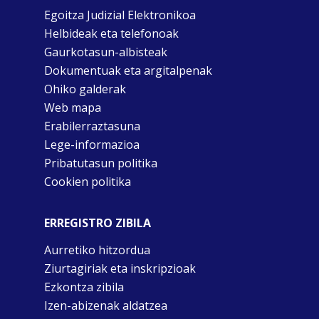
Egoitza Judizial Elektronikoa
Helbideak eta telefonoak
Gaurkotasun-albisteak
Dokumentuak eta argitalpenak
Ohiko galderak
Web mapa
Erabilerraztasuna
Lege-informazioa
Pribatutasun politika
Cookien politika
ERREGISTRO ZIBILA
Aurretiko hitzordua
Ziurtagiriak eta inskripzioak
Ezkontza zibila
Izen-abizenak aldatzea