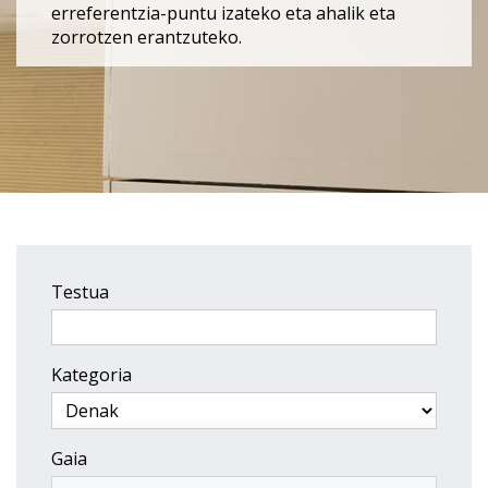
erreferentzia-puntu izateko eta ahalik eta
zorrotzen erantzuteko.
Testua
Kategoria
Gaia