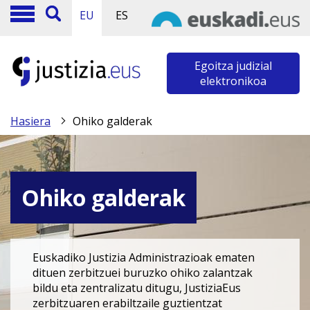
EU
ES
Egoitza judizial
elektronikoa
Hasiera
Ohiko galderak
Ohiko galderak
Euskadiko Justizia Administrazioak ematen
dituen zerbitzuei buruzko ohiko zalantzak
bildu eta zentralizatu ditugu, JustiziaEus
zerbitzuaren erabiltzaile guztientzat