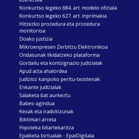
Konkurtso legeko 684. art. modelo ofiziala
Konkurtso legeko 627. art. inprimakia
Hitzezko prozedura eta prozedura
monitorioa
Doako justizia
Mikroenpresen Zerbitzu Elektronikoa
Ondasunak likidatzeko plataforma
Gordailu eta kontsignazio judizialak
Apud acta ahalordea
Judizioz kanpoko peritu-txostenak
Enkante judizialak
Salaketa bat aurkeztu
Babes-agindua
Kexak eta iradokizunak
Biktimari arreta
Hipoteka bitartekaritza
Epaiketa birtualak - EpaiDigitala