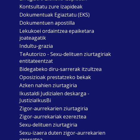
Kontsultatu zure izapideak
Dokumentuak Egiaztatu (EKS)
Dokumentuen apostilla
Lekukoei ordaintzea epaiketara
joateagatik
Indultu-grazia
TeAutorizo - Sexu-delituen ziurtagiriak
entitateentzat
Bidegabeko diru-sarrerak itzultzea
Oposizioak prestatzeko bekak
Azken nahien ziurtagiria
Ikustaldi Judizialen deskarga -
JustiziaIkusBi
Zigor-aurrekarien ziurtagiria
Zigor-aurrekariak ezereztea
Sexu-delituen ziurtagiria
Sexu-izaera duten zigor-aurrekarien
ezereztea