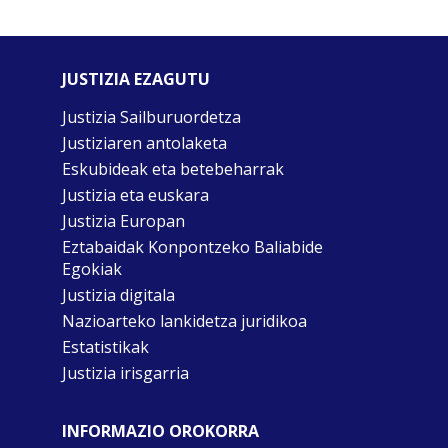
JUSTIZIA EZAGUTU
Justizia Sailburuordetza
Justiziaren antolaketa
Eskubideak eta betebeharrak
Justizia eta euskara
Justizia Europan
Eztabaidak Konpontzeko Baliabide
Egokiak
Justizia digitala
Nazioarteko lankidetza juridikoa
Estatistikak
Justizia irisgarria
INFORMAZIO OROKORRA