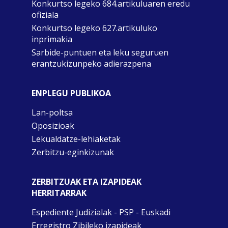
Konkurtso legeko 684.artikuluaren eredu
ofiziala
Konkurtso legeko 627.artikuluko
inprimakia
Sarbide-puntuen eta leku seguruen
erantzukizunpeko adierazpena
ENPLEGU PUBLIKOA
Lan-poltsa
Oposizioak
Lekualdatze-lehiaketak
Zerbitzu-eginkizunak
ZERBITZUAK ETA IZAPIDEAK
HERRITARRAK
Espediente Judizialak - PSP - Euskadi
Erregistro Zibileko izapideak