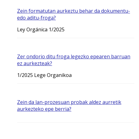
Zein formatutan aurkeztu behar da dokumentu-
edo aditu-froga?
Ley Orgánica 1/2025
Zer ondorio ditu froga legezko epearen barruan
ez aurkezteak?
1/2025 Lege Organikoa
Zein da lan-prozesuan probak aldez aurretik
aurkezteko epe berria?