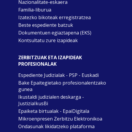
Nazionalitate-eskaera
Familia-liburua
Izatezko bikoteak erregistratzea
Beste espediente batzuk
Dokumentuen egiaztapena (EKS)
Kontsultatu zure izapideak
ZERBITZUAK ETA IZAPIDEAK
PROFESIONALAK
Espediente Judizialak - PSP - Euskadi
Bake Epaitegietako profesionalentzako
gunea
Ikustaldi judizialen deskarga -
JustiziaIkusBi
Epaiketa birtualak - EpaiDigitala
Mikroenpresen Zerbitzu Elektronikoa
Ondasunak likidatzeko plataforma