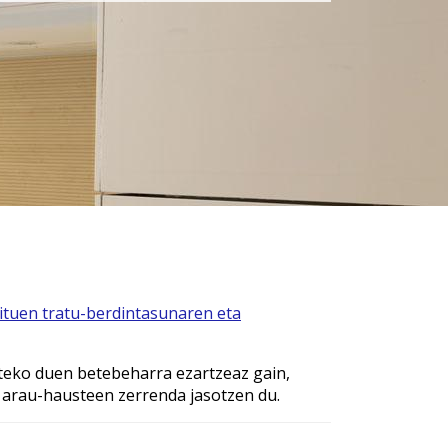
ituen tratu-berdintasunaren eta
teko duen betebeharra ezartzeaz gain,
 arau-hausteen zerrenda jasotzen du.