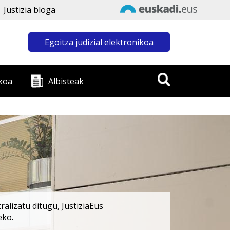
Justizia bloga
Egoitza judizial elektronikoa
koa
Albisteak
alizatu ditugu, JustiziaEus
eko.