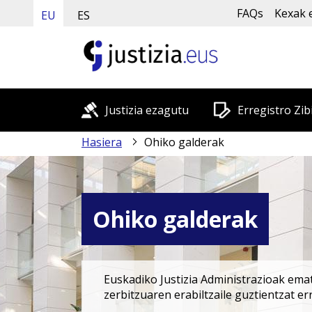
FAQs
Kexak 
EU
ES
Justizia ezagutu
Erregistro Zib
Hasiera
Ohiko galderak
Ohiko galderak
Euskadiko Justizia Administrazioak emat
zerbitzuaren erabiltzaile guztientzat e