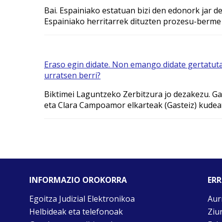
Bai. Espainiako estatuan bizi den edonork jar d
Espainiako herritarrek dituzten prozesu-berme
Eraso egin didate. Non emango didate gertatut
urratsen berri?
Biktimei Laguntzeko Zerbitzura jo dezakezu. Ga
eta Clara Campoamor elkarteak (Gasteiz) kudea
INFORMAZIO OROKORRA
ERR
Egoitza Judizial Elektronikoa
Aur
Helbideak eta telefonoak
Ziu