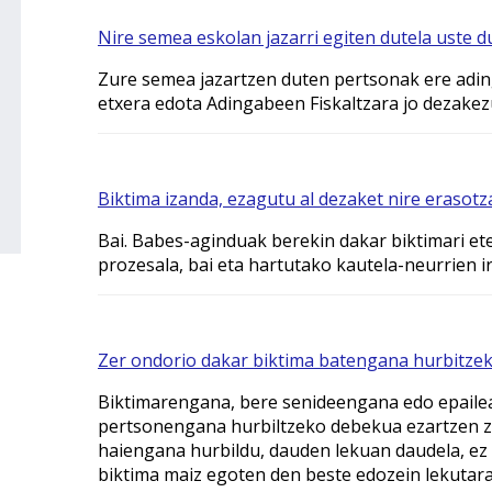
Nire semea eskolan jazarri egiten dutela uste du
Zure semea jazartzen duten pertsonak ere ading
etxera edota Adingabeen Fiskaltzara jo dezakez
Biktima izanda, ezagutu al dezaket nire erasot
Bai. Babes-aginduak berekin dakar biktimari e
prozesala, bai eta hartutako kautela-neurrien ir
Zer ondorio dakar biktima batengana hurbitze
Biktimarengana, bere senideengana edo epailea
pertsonengana hurbiltzeko debekua ezartzen za
haiengana hurbildu, dauden lekuan daudela, ez e
biktima maiz egoten den beste edozein lekutara