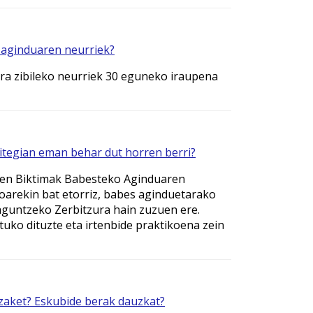
-aginduaren neurriek?
ra zibileko neurriek 30 eguneko iraupena
itegian eman behar dut horren berri?
aren Biktimak Babesteko Aginduaren
arekin bat etorriz, babes aginduetarako
Laguntzeko Zerbitzura hain zuzuen ere.
tuko dituzte eta irtenbide praktikoena zein
dezaket? Eskubide berak dauzkat?