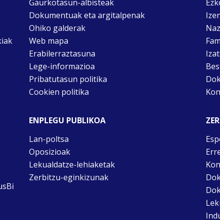
Gaurkotasun-albisteak
Ezk
Dokumentuak eta argitalpenak
Ize
Ohiko galderak
Naz
kiak
Web mapa
Fam
Erabilerraztasuna
Iza
Lege-informazioa
Bes
Pribatutasun politika
Dok
Cookien politika
Kon
ENPLEGU PUBLIKOA
ZER
Lan-poltsa
Esp
Oposizioak
Err
Lekualdatze-lehiaketak
Kon
Zerbitzu-eginkizunak
Dok
usBi
Dok
Lek
Ind