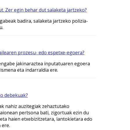
t. Zer egin behar dut salaketa jartzeko?
abeak badira, salaketa jartzeko polizia-
u.
zailearen prozesu- edo espetxe-egoera?
tengabe jakinaraztea inputatuaren egoera
ismena eta indarraldia ere.
ko debekuak?
k nahiz auzitegiak zehaztutako
ionean pertsona bati, zigortuak ezin du
ta haien etxebizitzetara, lantokietara edo
 ere.