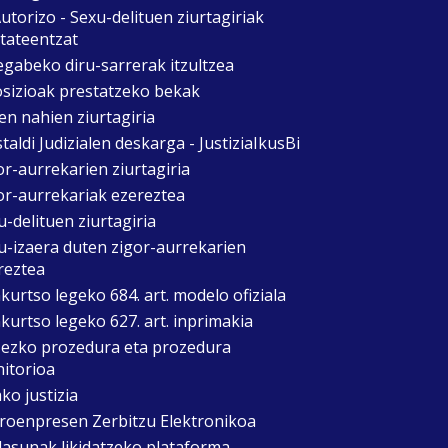
utorizo - Sexu-delituen ziurtagiriak
itateentzat
egabeko diru-sarrerak itzultzea
sizioak prestatzeko bekak
en nahien ziurtagiria
taldi Judizialen deskarga - JustiziaIkusBi
or-aurrekarien ziurtagiria
or-aurrekariak ezereztea
u-delituen ziurtagiria
u-izaera duten zigor-aurrekarien
reztea
kurtso legeko 684. art. modelo ofiziala
kurtso legeko 627. art. inprimakia
zezko prozedura eta prozedura
itorioa
ko justizia
roenpresen Zerbitzu Elektronikoa
asunak likidatzeko plataforma