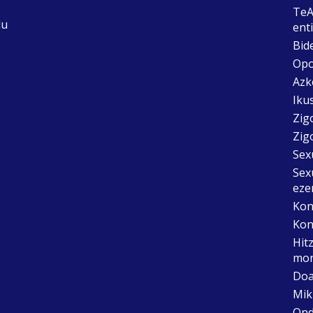
TeA
du
ent
Bid
Opo
Azk
Ikus
Zig
Zig
Sex
Sex
eze
Kon
Kon
Hit
mon
Doa
Mik
Ond