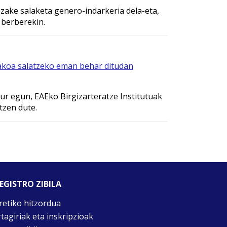
ezake salaketa genero-indarkeria dela-eta,
 berberekin.
akoa salatzeko eman behar ditudan
ur egun, EAEko Birgizarteratze Institutuak
tzen dute.
EGISTRO ZIBILA
retiko hitzordua
rtagiriak eta inskripzioak