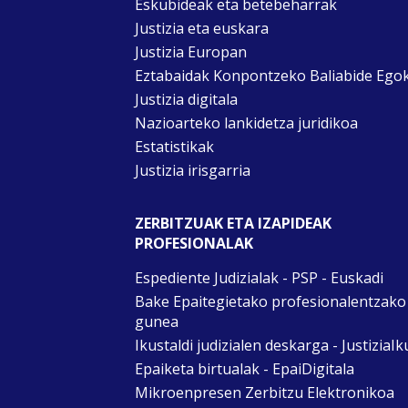
Eskubideak eta betebeharrak
Justizia eta euskara
Justizia Europan
Eztabaidak Konpontzeko Baliabide Ego
Justizia digitala
Nazioarteko lankidetza juridikoa
Estatistikak
Justizia irisgarria
ZERBITZUAK ETA IZAPIDEAK
PROFESIONALAK
Espediente Judizialak - PSP - Euskadi
Bake Epaitegietako profesionalentzako
gunea
Ikustaldi judizialen deskarga - JustiziaIk
Epaiketa birtualak - EpaiDigitala
Mikroenpresen Zerbitzu Elektronikoa