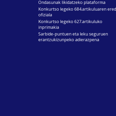
Ondasunak likidatzeko plataforma
Konkurtso legeko 684.artikuluaren ere
ofiziala
Konkurtso legeko 627.artikuluko
inprimakia
Sarbide-puntuen eta leku seguruen
erantzukizunpeko adierazpena