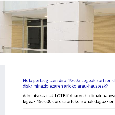
Nola pertsegitzen dira 4/2023 Legeak sortzen d
diskriminazio ezaren arloko arau-hausteak?
Administrazioak LGTBIfobiaren biktimak babes
legeak 150.000 eurora arteko isunak dagozkien