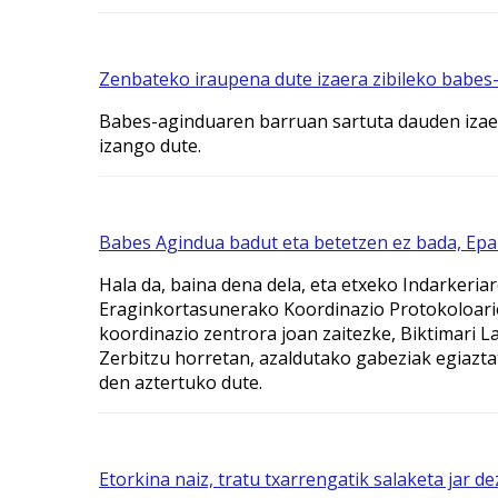
Zenbateko iraupena dute izaera zibileko babes
Babes-aginduaren barruan sartuta dauden izae
izango dute.
Babes Agindua badut eta betetzen ez bada, Epa
Hala da, baina dena dela, eta etxeko Indarkeri
Eraginkortasunerako Koordinazio Protokoloario
koordinazio zentrora joan zaitezke, Biktimari 
Zerbitzu horretan, azaldutako gabeziak egiazta
den aztertuko dute.
Etorkina naiz, tratu txarrengatik salaketa jar 