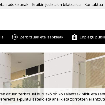
eta iradokizunak
Eraikin judizialen bilatzailea
Kontaktua
ila
Zerbitzuak eta izapideak
Enplegu publi
en dituen zerbitzuei buruzko ohiko zalantzak bildu eta zentr
rreferentzia-puntu izateko eta ahalik eta zorrotzen erantzut