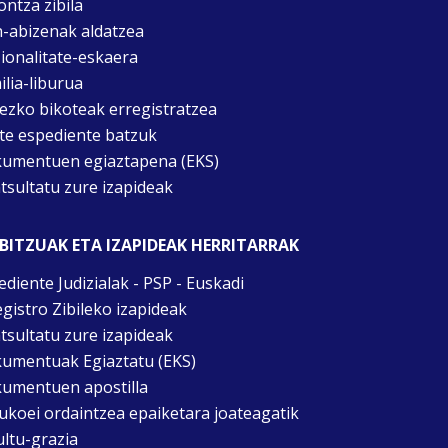
ontza zibila
n-abizenak aldatzea
ionalitate-eskaera
ilia-liburua
tezko bikoteak erregistratzea
te espediente batzuk
umentuen egiaztapena (EKS)
tsultatu zure izapideak
BITZUAK ETA IZAPIDEAK HERRITARRAK
ediente Judizialak - PSP - Euskadi
egistro Zibileko izapideak
tsultatu zure izapideak
umentuak Egiaztatu (EKS)
umentuen apostilla
ukoei ordaintzea epaiketara joateagatik
ultu-grazia