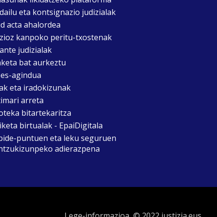
dailu eta kontsignazio judizialak
d acta ahalordea
izioz kanpoko peritu-txostenak
ante judizialak
aketa bat aurkeztu
es-agindua
ak eta iradokizunak
timari arreta
oteka bitartekaritza
keta birtualak - EpaiDigitala
bide-puntuen eta leku seguruen
ntzukizunpeko adierazpena
Lege-informazioa
© 2022 justizia.eus