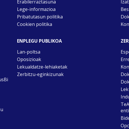
Erabilerraztasuna
Iza
Lege-informazioa
Bes
Pribatutasun politika
Dok
Cookien politika
Kon
ENPLEGU PUBLIKOA
ZER
Lan-poltsa
Esp
Oposizioak
Err
Lekualdatze-lehiaketak
Kon
Zerbitzu-eginkizunak
Dok
usBi
Dok
Lek
Ind
TeA
du
ent
Bid
Opo