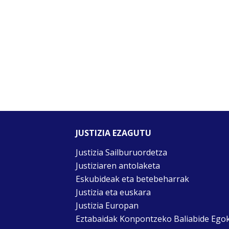
JUSTIZIA EZAGUTU
Justizia Sailburuordetza
Justiziaren antolaketa
Eskubideak eta betebeharrak
Justizia eta euskara
Justizia Europan
Eztabaidak Konpontzeko Baliabide Ego