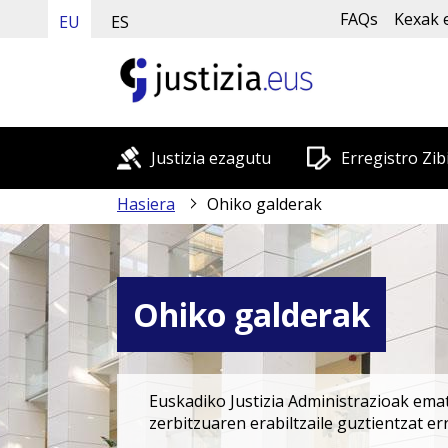
FAQs
Kexak 
EU
ES
Justizia ezagutu
Erregistro Zib
Hasiera
Ohiko galderak
Ohiko galderak
Euskadiko Justizia Administrazioak emat
zerbitzuaren erabiltzaile guztientzat e