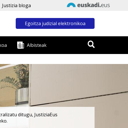
Justizia bloga
Egoitza judizial elektronikoa
koa
Albisteak
alizatu ditugu, JustiziaEus
eko.