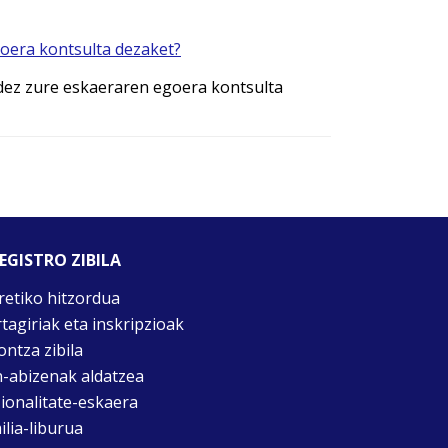
oera kontsulta dezaket?
idez zure eskaeraren egoera kontsulta
EGISTRO ZIBILA
retiko hitzordua
rtagiriak eta inskripzioak
ontza zibila
n-abizenak aldatzea
ionalitate-eskaera
ilia-liburua