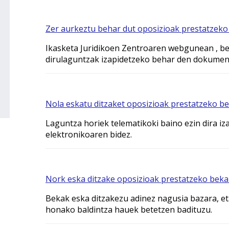
Zer aurkeztu behar dut oposizioak prestatzeko
Ikasketa Juridikoen Zentroaren webgunean , be
dirulaguntzak izapidetzeko behar den dokument
Nola eskatu ditzaket oposizioak prestatzeko b
Laguntza horiek telematikoki baino ezin dira iz
elektronikoaren bidez.
Nork eska ditzake oposizioak prestatzeko beka
Bekak eska ditzakezu adinez nagusia bazara, e
honako baldintza hauek betetzen badituzu.