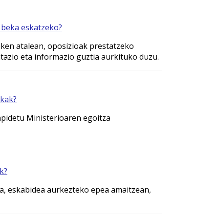
 beka eskatzeko?
ken atalean, oposizioak prestatzeko
azio eta informazio guztia aurkituko duzu.
ekak?
apidetu Ministerioaren egoitza
k?
ta, eskabidea aurkezteko epea amaitzean,