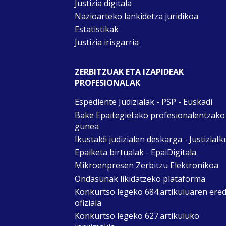
Justizia digitala
Nazioarteko lankidetza juridikoa
Estatistikak
Justizia irisgarria
ZERBITZUAK ETA IZAPIDEAK
PROFESIONALAK
Espediente Judizialak - PSP - Euskadi
Bake Epaitegietako profesionalentzako
gunea
Ikustaldi judizialen deskarga - JustiziaIk
Epaiketa birtualak - EpaiDigitala
Mikroenpresen Zerbitzu Elektronikoa
Ondasunak likidatzeko plataforma
Konkurtso legeko 684.artikuluaren ere
ofiziala
Konkurtso legeko 627.artikuluko