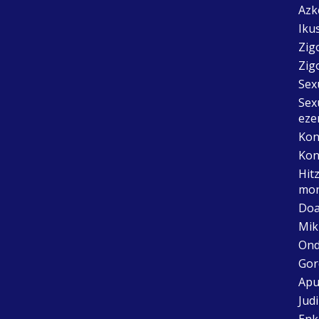
Azk
Ikus
Zig
Zig
Sex
Sex
eze
Kon
Kon
Hit
mon
Doa
Mik
Ond
Gor
Apu
Jud
Enk