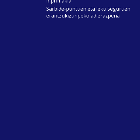
inprimakia
Sarbide-puntuen eta leku seguruen
erantzukizunpeko adierazpena