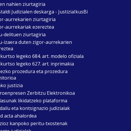
en nahien ziurtagiria
taldi Judizialen deskarga - JustiziaIkusBi
or-aurrekarien ziurtagiria
or-aurrekariak ezereztea
u-delituen ziurtagiria
u-izaera duten zigor-aurrekarien
reztea
kurtso legeko 684. art. modelo ofiziala
kurtso legeko 627. art. inprimakia
zezko prozedura eta prozedura
itorioa
ko justizia
roenpresen Zerbitzu Elektronikoa
asunak likidatzeko plataforma
dailu eta kontsignazio judizialak
d acta ahalordea
izioz kanpoko peritu-txostenak
ante judizialak