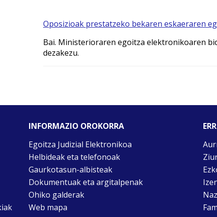
Oposizioak prestatzeko bekaren eskaeraren eg
Bai. Ministerioraren egoitza elektronikoaren b
dezakezu.
INFORMAZIO OROKORRA
ERR
Egoitza Judizial Elektronikoa
Aur
Helbideak eta telefonoak
Ziu
Gaurkotasun-albisteak
Ezk
Dokumentuak eta argitalpenak
Ize
Ohiko galderak
Naz
kiak
Web mapa
Fam