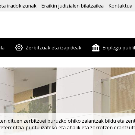
eta iradokizunak
Eraikin judizialen bilatzailea
Kontaktua
ila
Zerbitzuak eta izapideak
Enplegu publi
en dituen zerbitzuei buruzko ohiko zalantzak bildu eta zentr
rreferentzia-puntu izateko eta ahalik eta zorrotzen erantzut