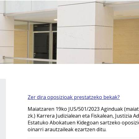
Zer dira oposizioak prestatzeko bekak?
Maiatzaren 19ko JUS/501/2023 Aginduak (maiatza
zk.) Karrera Judizialean eta Fiskalean, Justizia
Estatuko Abokatuen Kidegoan sartzeko oposizi
oinarri arautzaileak ezartzen ditu.