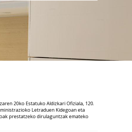
ren 20ko Estatuko Aldizkari Ofiziala, 120.
 Administrazioko Letraduen Kidegoan eta
oak prestatzeko dirulaguntzak emateko