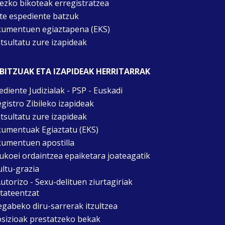
tezko bikoteak erregistratzea
te espediente batzuk
umentuen egiaztapena (EKS)
tsultatu zure izapideak
BITZUAK ETA IZAPIDEAK HERRITARRAK
ediente Judizialak - PSP - Euskadi
egistro Zibileko izapideak
tsultatu zure izapideak
umentuak Egiaztatu (EKS)
umentuen apostilla
ukoei ordaintzea epaiketara joateagatik
ultu-grazia
utorizo - Sexu-delituen ziurtagiriak
itateentzat
egabeko diru-sarrerak itzultzea
sizioak prestatzeko bekak