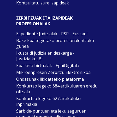
Kontsultatu zure izapideak
ZERBITZUAK ETA IZAPIDEAK
PROFESIONALAK
Espediente Judizialak - PSP - Euskadi
Bake Epaitegietako profesionalentzako
gunea
Ikustaldi judizialen deskarga -
JustiziaIkusBi
Epaiketa birtualak - EpaiDigitala
Mikroenpresen Zerbitzu Elektronikoa
Ondasunak likidatzeko plataforma
Konkurtso legeko 684.artikuluaren eredu
ofiziala
Konkurtso legeko 627.artikuluko
inprimakia
Sarbide-puntuen eta leku seguruen
erantzukizunpeko adierazpena