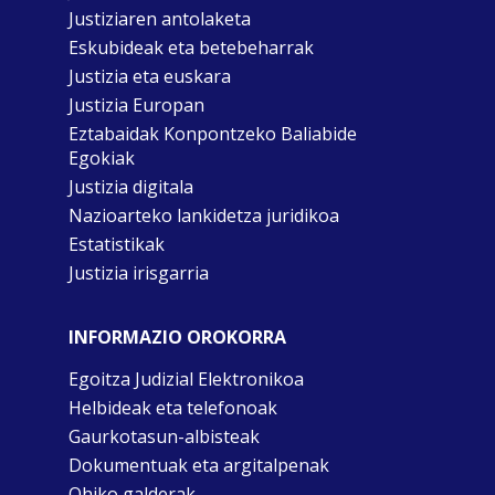
Justiziaren antolaketa
Eskubideak eta betebeharrak
Justizia eta euskara
Justizia Europan
Eztabaidak Konpontzeko Baliabide
Egokiak
Justizia digitala
Nazioarteko lankidetza juridikoa
Estatistikak
Justizia irisgarria
INFORMAZIO OROKORRA
Egoitza Judizial Elektronikoa
Helbideak eta telefonoak
Gaurkotasun-albisteak
Dokumentuak eta argitalpenak
Ohiko galderak