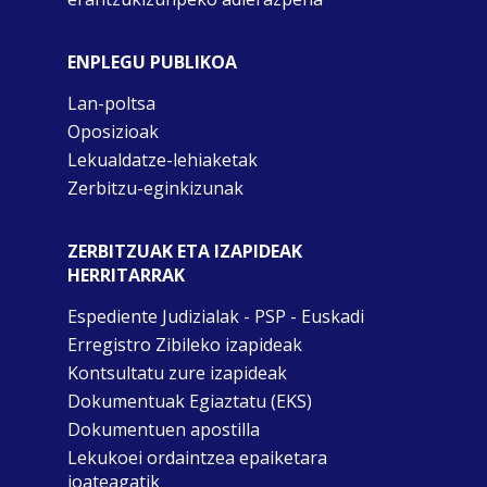
ENPLEGU PUBLIKOA
Lan-poltsa
Oposizioak
Lekualdatze-lehiaketak
Zerbitzu-eginkizunak
ZERBITZUAK ETA IZAPIDEAK
HERRITARRAK
Espediente Judizialak - PSP - Euskadi
Erregistro Zibileko izapideak
Kontsultatu zure izapideak
Dokumentuak Egiaztatu (EKS)
Dokumentuen apostilla
Lekukoei ordaintzea epaiketara
joateagatik