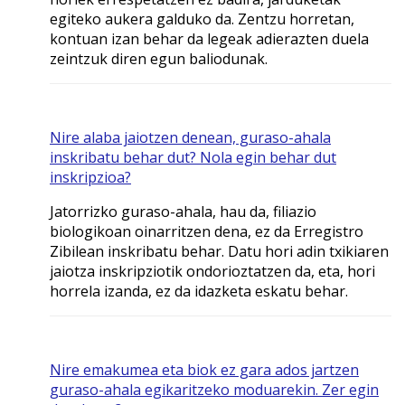
egiteko aukera galduko da. Zentzu horretan,
kontuan izan behar da legeak adierazten duela
zeintzuk diren egun baliodunak.
Nire alaba jaiotzen denean, guraso-ahala
inskribatu behar dut? Nola egin behar dut
inskripzioa?
Jatorrizko guraso-ahala, hau da, filiazio
biologikoan oinarritzen dena, ez da Erregistro
Zibilean inskribatu behar. Datu hori adin txikiaren
jaiotza inskripziotik ondorioztatzen da, eta, hori
horrela izanda, ez da idazketa eskatu behar.
Nire emakumea eta biok ez gara ados jartzen
guraso-ahala egikaritzeko moduarekin. Zer egin