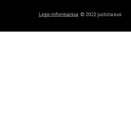
Lege-informazioa
© 2022 justizia.eus