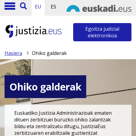
EU
ES
Egoitza judizial
elektronikoa
Hasiera
Ohiko galderak
Ohiko galderak
Euskadiko Justizia Administrazioak ematen
dituen zerbitzuei buruzko ohiko zalantzak
bildu eta zentralizatu ditugu, JustiziaEus
zerbitzuaren erabiltzaile guztientzat