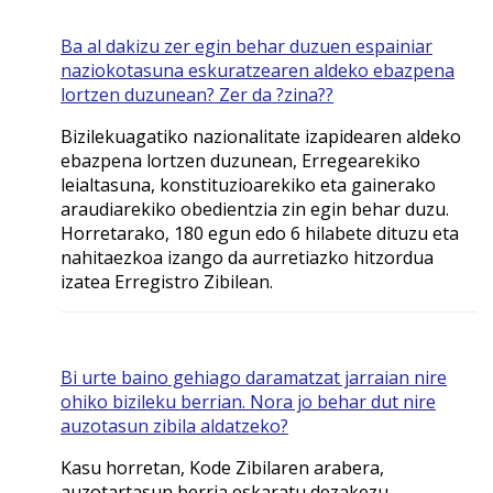
Ba al dakizu zer egin behar duzuen espainiar
naziokotasuna eskuratzearen aldeko ebazpena
lortzen duzunean? Zer da ?zina??
Bizilekuagatiko nazionalitate izapidearen aldeko
ebazpena lortzen duzunean, Erregearekiko
leialtasuna, konstituzioarekiko eta gainerako
araudiarekiko obedientzia zin egin behar duzu.
Horretarako, 180 egun edo 6 hilabete dituzu eta
nahitaezkoa izango da aurretiazko hitzordua
izatea Erregistro Zibilean.
Bi urte baino gehiago daramatzat jarraian nire
ohiko bizileku berrian. Nora jo behar dut nire
auzotasun zibila aldatzeko?
Kasu horretan, Kode Zibilaren arabera,
auzotartasun berria eskaratu dezakezu.