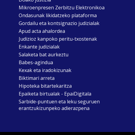
Mikroenpresen Zerbitzu Elektronikoa
Ondasunak likidatzeko plataforma
Gordailu eta kontsignazio judizialak
Apud acta ahalordea
Judizioz kanpoko peritu-txostenak
Enkante judizialak
Salaketa bat aurkeztu
Babes-agindua
Kexak eta iradokizunak
Biktimari arreta
Hipoteka bitartekaritza
Epaiketa birtualak - EpaiDigitala
Sarbide-puntuen eta leku seguruen
erantzukizunpeko adierazpena