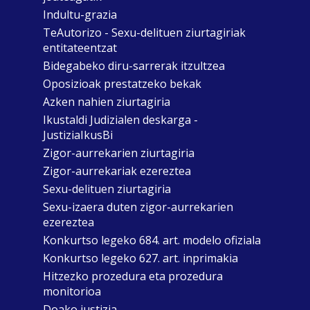
Indultu-grazia
TeAutorizo - Sexu-delituen ziurtagiriak
entitateentzat
Bidegabeko diru-sarrerak itzultzea
Oposizioak prestatzeko bekak
Azken nahien ziurtagiria
Ikustaldi Judizialen deskarga -
JustiziaIkusBi
Zigor-aurrekarien ziurtagiria
Zigor-aurrekariak ezereztea
Sexu-delituen ziurtagiria
Sexu-izaera duten zigor-aurrekarien
ezereztea
Konkurtso legeko 684. art. modelo ofiziala
Konkurtso legeko 627. art. inprimakia
Hitzezko prozedura eta prozedura
monitorioa
Doako justizia