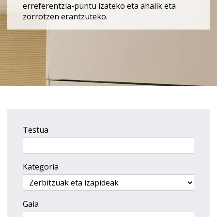
erreferentzia-puntu izateko eta ahalik eta
zorrotzen erantzuteko.
Testua
Kategoria
Gaia