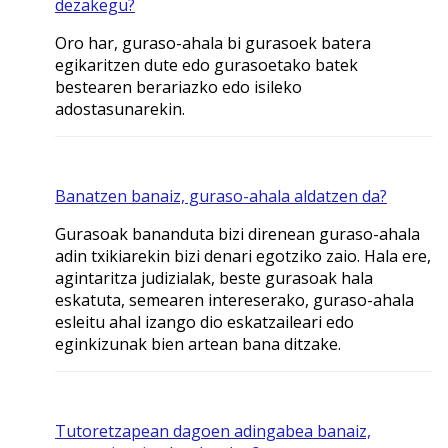
dezakegu?
Oro har, guraso-ahala bi gurasoek batera
egikaritzen dute edo gurasoetako batek
bestearen berariazko edo isileko
adostasunarekin.
Banatzen banaiz, guraso-ahala aldatzen da?
Gurasoak bananduta bizi direnean guraso-ahala
adin txikiarekin bizi denari egotziko zaio. Hala ere,
agintaritza judizialak, beste gurasoak hala
eskatuta, semearen intereserako, guraso-ahala
esleitu ahal izango dio eskatzaileari edo
eginkizunak bien artean bana ditzake.
Tutoretzapean dagoen adingabea banaiz,