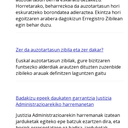
Horretarako, beharrezkoa da auzotartasun hori
eskuratzeko borondatea adieraztea. Ekintza hori
egoitzaren arabera dagokizun Erregistro Zibilean
egin behar duzu.
Zer da auzotartasun zibila eta zer dakar?
Euskal auzotartasun zibilak, gure bizitzaren
funtsezko alderdiak arautzen dituzten zuzenbide
zibileko arauak definitzen laguntzen gaitu
Badakizu epeek daukaten garrantzia Justizia
Administrazioarekiko harremanetan
Justizia Administrazioarekin harremanak izatean
jarduketak egiteko epe batzuk ezartzen dira, eta
horiek errespetatzen ez badira, jarduketak