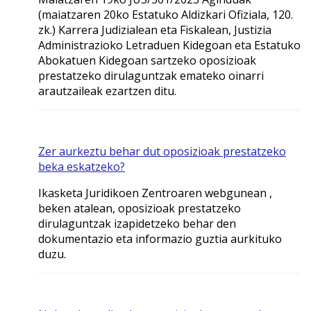
(maiatzaren 20ko Estatuko Aldizkari Ofiziala, 120.
zk.) Karrera Judizialean eta Fiskalean, Justizia
Administrazioko Letraduen Kidegoan eta Estatuko
Abokatuen Kidegoan sartzeko oposizioak
prestatzeko dirulaguntzak emateko oinarri
arautzaileak ezartzen ditu.
Zer aurkeztu behar dut oposizioak prestatzeko
beka eskatzeko?
Ikasketa Juridikoen Zentroaren webgunean ,
beken atalean, oposizioak prestatzeko
dirulaguntzak izapidetzeko behar den
dokumentazio eta informazio guztia aurkituko
duzu.