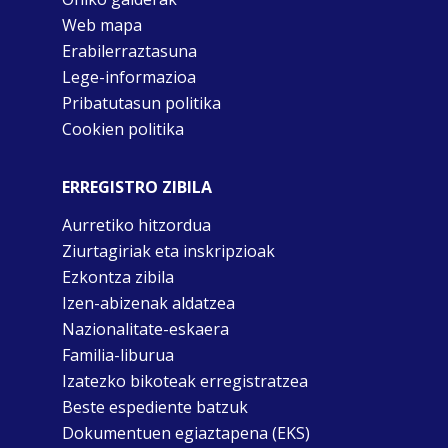
Web mapa
Erabilerraztasuna
Lege-informazioa
Pribatutasun politika
Cookien politika
ERREGISTRO ZIBILA
Aurretiko hitzordua
Ziurtagiriak eta inskripzioak
Ezkontza zibila
Izen-abizenak aldatzea
Nazionalitate-eskaera
Familia-liburua
Izatezko bikoteak erregistratzea
Beste espediente batzuk
Dokumentuen egiaztapena (EKS)