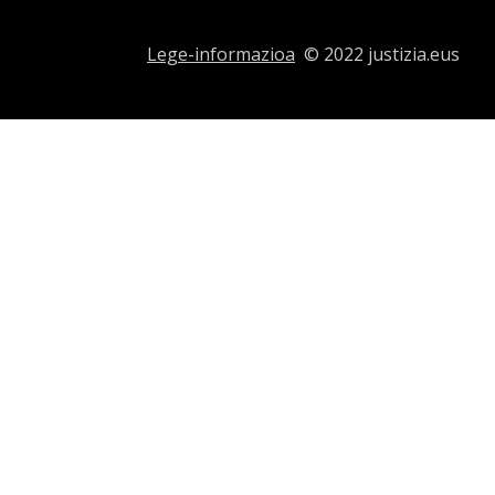
Lege-informazioa
© 2022 justizia.eus