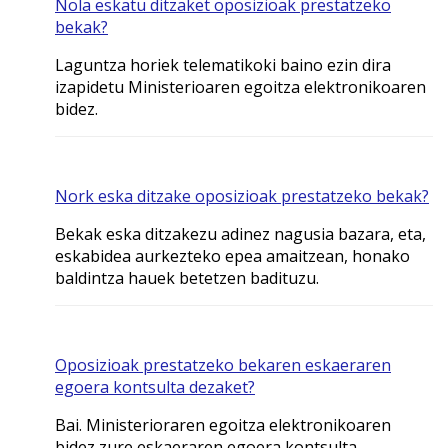
Nola eskatu ditzaket oposizioak prestatzeko
bekak?
Laguntza horiek telematikoki baino ezin dira
izapidetu Ministerioaren egoitza elektronikoaren
bidez.
Nork eska ditzake oposizioak prestatzeko bekak?
Bekak eska ditzakezu adinez nagusia bazara, eta,
eskabidea aurkezteko epea amaitzean, honako
baldintza hauek betetzen badituzu.
Oposizioak prestatzeko bekaren eskaeraren
egoera kontsulta dezaket?
Bai. Ministerioraren egoitza elektronikoaren
bidez zure eskaeraren egoera kontsulta