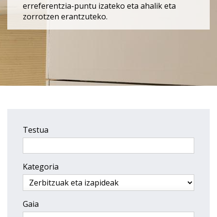
erreferentzia-puntu izateko eta ahalik eta
zorrotzen erantzuteko.
Testua
Kategoria
Gaia