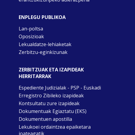
ENPLEGU PUBLIKOA
Lan-poltsa
Oposizioak
Lekualdatze-lehiaketak
Zerbitzu-eginkizunak
ZERBITZUAK ETA IZAPIDEAK
HERRITARRAK
Espediente Judizialak - PSP - Euskadi
Erregistro Zibileko izapideak
Kontsultatu zure izapideak
Dokumentuak Egiaztatu (EKS)
Dokumentuen apostilla
Lekukoei ordaintzea epaiketara
joateagatik