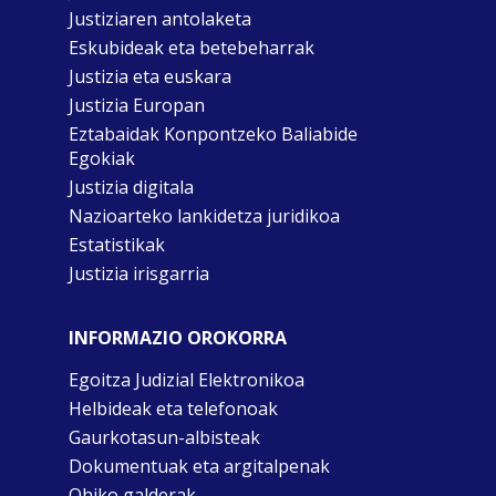
Justiziaren antolaketa
Eskubideak eta betebeharrak
Justizia eta euskara
Justizia Europan
Eztabaidak Konpontzeko Baliabide
Egokiak
Justizia digitala
Nazioarteko lankidetza juridikoa
Estatistikak
Justizia irisgarria
INFORMAZIO OROKORRA
Egoitza Judizial Elektronikoa
Helbideak eta telefonoak
Gaurkotasun-albisteak
Dokumentuak eta argitalpenak
Ohiko galderak