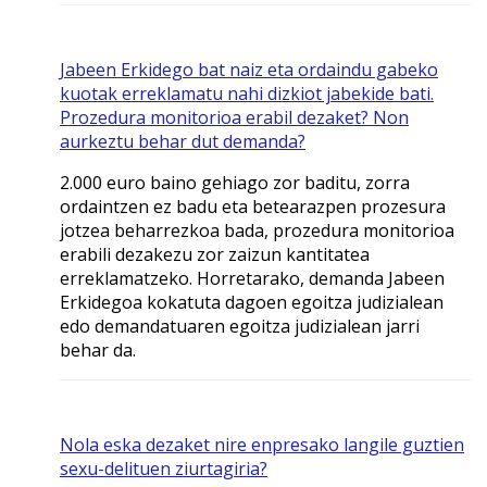
Jabeen Erkidego bat naiz eta ordaindu gabeko
kuotak erreklamatu nahi dizkiot jabekide bati.
Prozedura monitorioa erabil dezaket? Non
aurkeztu behar dut demanda?
2.000 euro baino gehiago zor baditu, zorra
ordaintzen ez badu eta betearazpen prozesura
jotzea beharrezkoa bada, prozedura monitorioa
erabili dezakezu zor zaizun kantitatea
erreklamatzeko. Horretarako, demanda Jabeen
Erkidegoa kokatuta dagoen egoitza judizialean
edo demandatuaren egoitza judizialean jarri
behar da.
Nola eska dezaket nire enpresako langile guztien
sexu-delituen ziurtagiria?