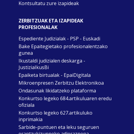
Kontsultatu zure izapideak
ZERBITZUAK ETA IZAPIDEAK
PROFESIONALAK
Espediente Judizialak - PSP - Euskadi
Bake Epaitegietako profesionalentzako
gunea
Ikustaldi judizialen deskarga -
JustiziaIkusBi
Epaiketa birtualak - EpaiDigitala
Mikroenpresen Zerbitzu Elektronikoa
Ondasunak likidatzeko plataforma
Konkurtso legeko 684.artikuluaren eredu
ofiziala
Konkurtso legeko 627.artikuluko
inprimakia
Sarbide-puntuen eta leku seguruen
erantzukizunpeko adierazpena