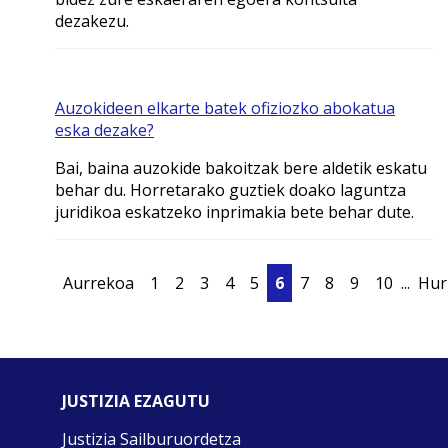
dezakezu.
Auzokideen elkarte batek ofiziozko abokatua
eska dezake?
Bai, baina auzokide bakoitzak bere aldetik eskatu
behar du. Horretarako guztiek doako laguntza
juridikoa eskatzeko inprimakia bete behar dute.
Aurrekoa
1
2
3
4
5
6
7
8
9
10
...
Hur
JUSTIZIA EZAGUTU
Justizia Sailburuordetza