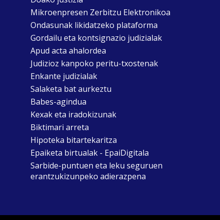
Mikroenpresen Zerbitzu Elektronikoa
Ondasunak likidatzeko plataforma
Gordailu eta kontsignazio judizialak
Apud acta ahalordea
Judizioz kanpoko peritu-txostenak
Enkante judizialak
Salaketa bat aurkeztu
Babes-agindua
Kexak eta iradokizunak
Biktimari arreta
Hipoteka bitartekaritza
Epaiketa birtualak - EpaiDigitala
Sarbide-puntuen eta leku seguruen
erantzukizunpeko adierazpena