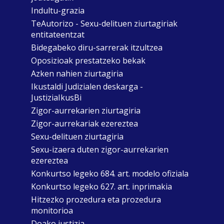
Indultu-grazia
TeAutorizo - Sexu-delituen ziurtagiriak
entitateentzat
Bidegabeko diru-sarrerak itzultzea
Oposizioak prestatzeko bekak
Azken nahien ziurtagiria
Ikustaldi Judizialen deskarga -
JustiziaIkusBi
Zigor-aurrekarien ziurtagiria
Zigor-aurrekariak ezereztea
Sexu-delituen ziurtagiria
Sexu-izaera duten zigor-aurrekarien
ezereztea
Konkurtso legeko 684. art. modelo ofiziala
Konkurtso legeko 627. art. inprimakia
Hitzezko prozedura eta prozedura
monitorioa
Doako justizia