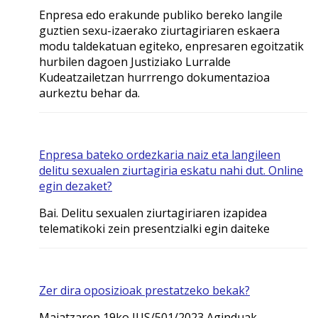
Enpresa edo erakunde publiko bereko langile
guztien sexu-izaerako ziurtagiriaren eskaera
modu taldekatuan egiteko, enpresaren egoitzatik
hurbilen dagoen Justiziako Lurralde
Kudeatzailetzan hurrrengo dokumentazioa
aurkeztu behar da.
Enpresa bateko ordezkaria naiz eta langileen
delitu sexualen ziurtagiria eskatu nahi dut. Online
egin dezaket?
Bai. Delitu sexualen ziurtagiriaren izapidea
telematikoki zein presentzialki egin daiteke
Zer dira oposizioak prestatzeko bekak?
Maiatzaren 19ko JUS/501/2023 Aginduak