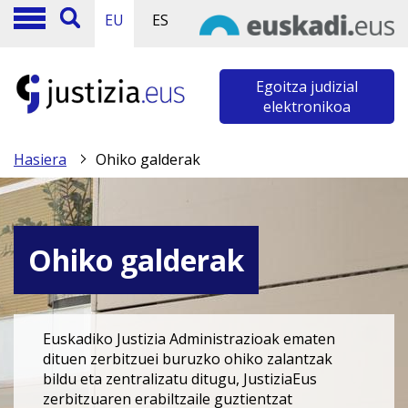
EU
ES
Egoitza judizial
elektronikoa
Hasiera
Ohiko galderak
Ohiko galderak
Euskadiko Justizia Administrazioak ematen
dituen zerbitzuei buruzko ohiko zalantzak
bildu eta zentralizatu ditugu, JustiziaEus
zerbitzuaren erabiltzaile guztientzat