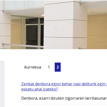
Aurrekoa
1
2
Zenbat denbora egon behar naiz deliturik egin
eskatu ahal izateko?
Denbora, ezarri dizuten zigorraren larritasuna