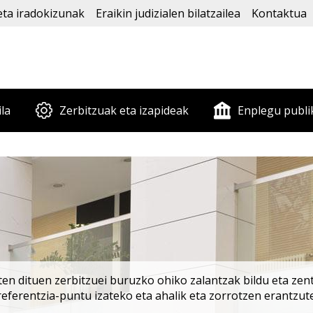
eta iradokizunak
Eraikin judizialen bilatzailea
Kontaktua
ila
Zerbitzuak eta izapideak
Enplegu publi
en dituen zerbitzuei buruzko ohiko zalantzak bildu eta zentr
rreferentzia-puntu izateko eta ahalik eta zorrotzen erantzut