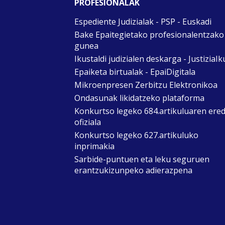
PROFESIONALAK
Espediente Judizialak - PSP - Euskadi
Bake Epaitegietako profesionalentzako
gunea
Ikustaldi judizialen deskarga - JustiziaIk
Epaiketa birtualak - EpaiDigitala
Mikroenpresen Zerbitzu Elektronikoa
Ondasunak likidatzeko plataforma
Konkurtso legeko 684.artikuluaren ere
ofiziala
Konkurtso legeko 627.artikuluko
inprimakia
Sarbide-puntuen eta leku seguruen
erantzukizunpeko adierazpena