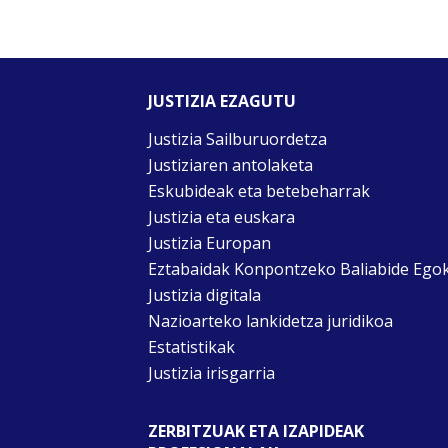
JUSTIZIA EZAGUTU
Justizia Sailburuordetza
Justiziaren antolaketa
Eskubideak eta betebeharrak
Justizia eta euskara
Justizia Europan
Eztabaidak Konpontzeko Baliabide Ego
Justizia digitala
Nazioarteko lankidetza juridikoa
Estatistikak
Justizia irisgarria
ZERBITZUAK ETA IZAPIDEAK