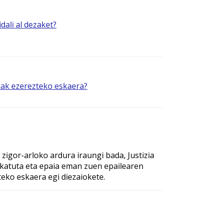
dali al dezaket?
iak ezerezteko eskaera?
zigor-arloko ardura iraungi bada, Justizia
eskatuta eta epaia eman zuen epailearen
teko eskaera egi diezaiokete.