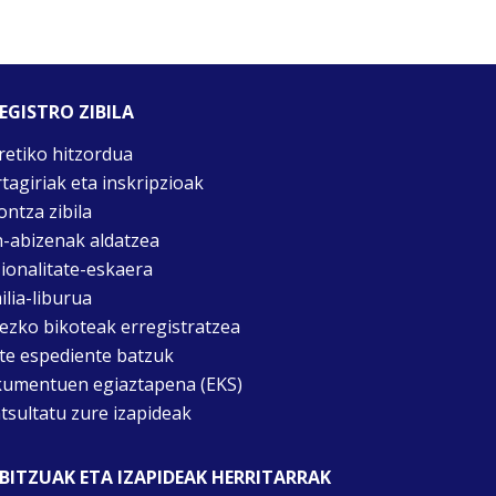
EGISTRO ZIBILA
retiko hitzordua
rtagiriak eta inskripzioak
ontza zibila
n-abizenak aldatzea
ionalitate-eskaera
ilia-liburua
tezko bikoteak erregistratzea
te espediente batzuk
umentuen egiaztapena (EKS)
tsultatu zure izapideak
BITZUAK ETA IZAPIDEAK HERRITARRAK