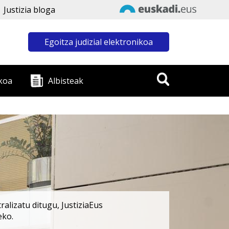
Justizia bloga
Egoitza judizial elektronikoa
koa
Albisteak
alizatu ditugu, JustiziaEus
eko.