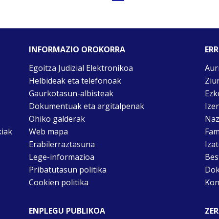
INFORMAZIO OROKORRA
ERR
Egoitza Judizial Elektronikoa
Aur
Helbideak eta telefonoak
Ziu
Gaurkotasun-albisteak
Ezk
Dokumentuak eta argitalpenak
Ize
Ohiko galderak
Naz
kiak
Web mapa
Fam
Erabilerraztasuna
Iza
Lege-informazioa
Bes
Pribatutasun politika
Dok
Cookien politika
Kon
ENPLEGU PUBLIKOA
ZER