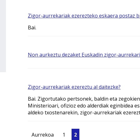
Zigor-aurrekariak ezerezteko eskaera postaz bi
Bai.
Non aurkeztu dezaket Euskadin zigor-aurrekar
Zigor-aurrekariak ezereztu al daitezke?
Bai. Zigortutako pertsonek, baldin eta zegokien 
Ministerioari, ofizioz edo alderdiak eginbidea 
aldeko txostenarekin, zigor-aurrekariak ezerez
Aurrekoa
1
2