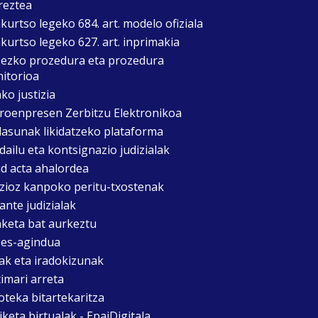
reztea
kurtso legeko 684. art. modelo ofiziala
kurtso legeko 627. art. inprimakia
zezko prozedura eta prozedura
itorioa
ko justizia
roenpresen Zerbitzu Elektronikoa
asunak likidatzeko plataforma
dailu eta kontsignazio judizialak
d acta ahalordea
izioz kanpoko peritu-txostenak
ante judizialak
aketa bat aurkeztu
es-agindua
ak eta iradokizunak
timari arreta
oteka bitartekaritza
keta birtualak - EpaiDigitala