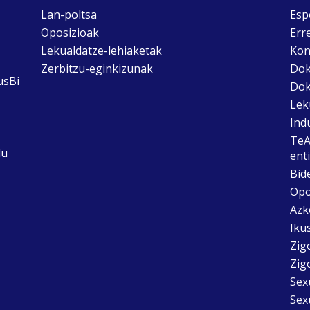
Lan-poltsa
Esp
Oposizioak
Err
Lekualdatze-lehiaketak
Kon
Zerbitzu-eginkizunak
Dok
usBi
Dok
Lek
Ind
TeA
du
ent
Bid
Opo
Azk
Ikus
Zig
Zig
Sex
Sex