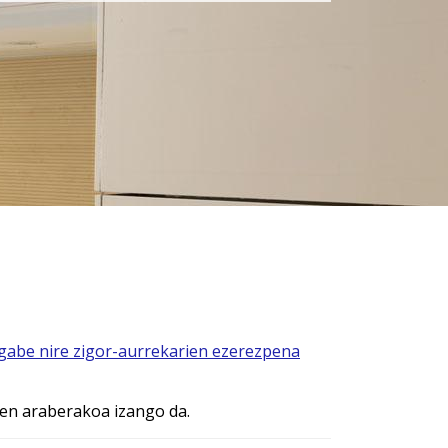
 gabe nire zigor-aurrekarien ezerezpena
ren araberakoa izango da.