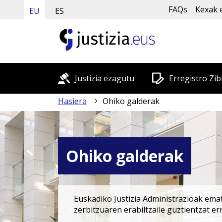
FAQs
Kexak 
EU
ES
Justizia ezagutu
Erregistro Zib
Hasiera
Ohiko galderak
Ohiko galderak
Euskadiko Justizia Administrazioak emat
zerbitzuaren erabiltzaile guztientzat e