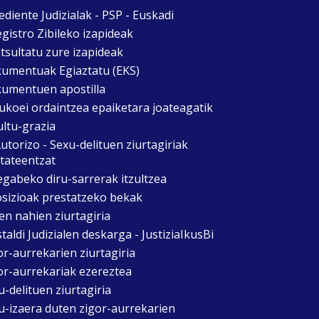
ediente Judizialak - PSP - Euskadi
egistro Zibileko izapideak
tsultatu zure izapideak
umentuak Egiaztatu (EKS)
umentuen apostilla
ukoei ordaintzea epaiketara joateagatik
ultu-grazia
utorizo - Sexu-delituen ziurtagiriak
itateentzat
egabeko diru-sarrerak itzultzea
sizioak prestatzeko bekak
en nahien ziurtagiria
taldi Judizialen deskarga - JustiziaIkusBi
or-aurrekarien ziurtagiria
or-aurrekariak ezereztea
u-delituen ziurtagiria
u-izaera duten zigor-aurrekarien