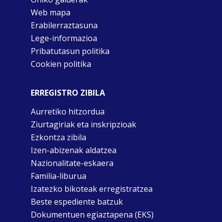
Web mapa
Erabilerraztasuna
Lege-informazioa
Pribatutasun politika
Cookien politika
ERREGISTRO ZIBILA
Aurretiko hitzordua
Ziurtagiriak eta inskripzioak
Ezkontza zibila
Izen-abizenak aldatzea
Nazionalitate-eskaera
Familia-liburua
Izatezko bikoteak erregistratzea
Beste espediente batzuk
Dokumentuen egiaztapena (EKS)