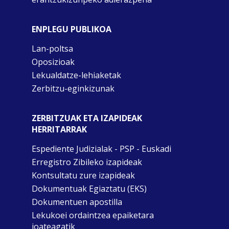
ENPLEGU PUBLIKOA
Lan-poltsa
Oposizioak
Lekualdatze-lehiaketak
Zerbitzu-eginkizunak
ZERBITZUAK ETA IZAPIDEAK
HERRITARRAK
Espediente Judizialak - PSP - Euskadi
Erregistro Zibileko izapideak
Kontsultatu zure izapideak
Dokumentuak Egiaztatu (EKS)
Dokumentuen apostilla
Lekukoei ordaintzea epaiketara
joateagatik