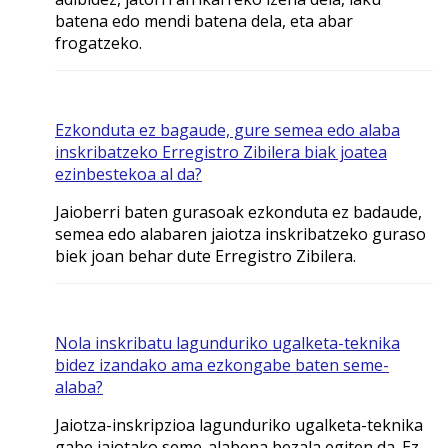
batena edo mendi batena dela, eta abar
frogatzeko.
Ezkonduta ez bagaude, gure semea edo alaba
inskribatzeko Erregistro Zibilera biak joatea
ezinbestekoa al da?
Jaioberri baten gurasoak ezkonduta ez badaude,
semea edo alabaren jaiotza inskribatzeko guraso
biek joan behar dute Erregistro Zibilera.
Nola inskribatu lagunduriko ugalketa-teknika
bidez izandako ama ezkongabe baten seme-
alaba?
Jaiotza-inskripzioa lagunduriko ugalketa-teknika
gabe jaiotako seme-alabena bezala egiten da. Ez