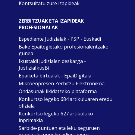
Kontsultatu zure izapideak
ZERBITZUAK ETA IZAPIDEAK
PROFESIONALAK
Espediente Judizialak - PSP - Euskadi
Bake Epaitegietako profesionalentzako
gunea
Ikustaldi judizialen deskarga -
JustiziaIkusBi
Epaiketa birtualak - EpaiDigitala
Mikroenpresen Zerbitzu Elektronikoa
Ondasunak likidatzeko plataforma
Konkurtso legeko 684.artikuluaren eredu
ofiziala
Konkurtso legeko 627.artikuluko
inprimakia
Sarbide-puntuen eta leku seguruen
erantzukizunpeko adierazpena