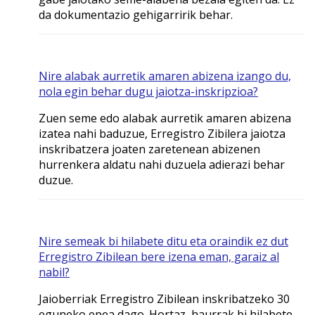
da dokumentazio gehigarririk behar.
Nire alabak aurretik amaren abizena izango du,
nola egin behar dugu jaiotza-inskripzioa?
Zuen seme edo alabak aurretik amaren abizena
izatea nahi baduzue, Erregistro Zibilera jaiotza
inskribatzera joaten zaretenean abizenen
hurrenkera aldatu nahi duzuela adierazi behar
duzue.
Nire semeak bi hilabete ditu eta oraindik ez dut
Erregistro Zibilean bere izena eman, garaiz al
nabil?
Jaioberriak Erregistro Zibilean inskribatzeko 30
eguneko epea dago. Hortaz, haurrak bi hilabete