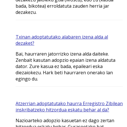
bada, bikotea) erroldatuta zauden herria jar
dezakezu.
Txinan adoptatutako alabaren izena alda al
dezaket?
Bai, haurraren jatorrizko izena alda daiteke.
Zenbait kasutan adopzio epaian izena aldatuta
dator. Zure kasua ez bada, epaileari eska
diezaiokezu. Hark beti haurraren onerako lan
egingo du.
Atzerrian adoptatutako haurra Erregistro Zibilean
inskribatzeko hitzordua eskatu behar al da?
Nazioarteko adopzio kasuetan ez dago zertan
hitzordua eskatu behar. Gurasoetako bat,