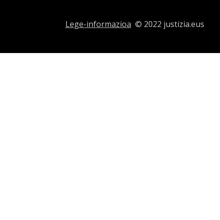
Lege-informazioa
© 2022 justizia.eus