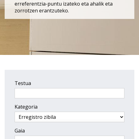
erreferentzia-puntu izateko eta ahalik eta
zorrotzen erantzuteko.
Testua
Kategoria
Gaia