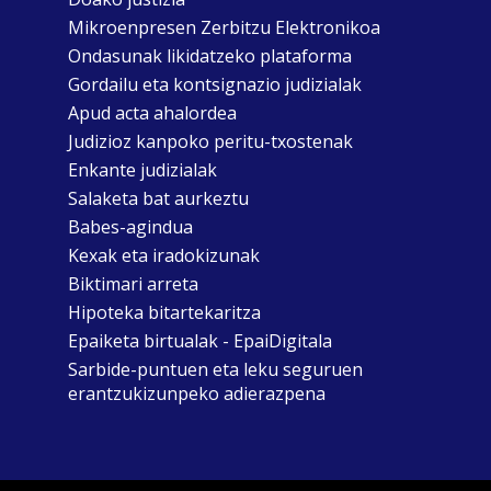
Mikroenpresen Zerbitzu Elektronikoa
Ondasunak likidatzeko plataforma
Gordailu eta kontsignazio judizialak
Apud acta ahalordea
Judizioz kanpoko peritu-txostenak
Enkante judizialak
Salaketa bat aurkeztu
Babes-agindua
Kexak eta iradokizunak
Biktimari arreta
Hipoteka bitartekaritza
Epaiketa birtualak - EpaiDigitala
Sarbide-puntuen eta leku seguruen
erantzukizunpeko adierazpena