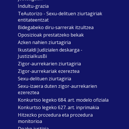
Indultu-grazia
TeAutorizo - Sexu-delituen ziurtagiriak
entitateentzat
Bidegabeko diru-sarrerak itzultzea
Oposizioak prestatzeko bekak
Azken nahien ziurtagiria
Ikustaldi Judizialen deskarga -
JustiziaIkusBi
Zigor-aurrekarien ziurtagiria
Zigor-aurrekariak ezereztea
Sexu-delituen ziurtagiria
Sexu-izaera duten zigor-aurrekarien
ezereztea
Konkurtso legeko 684. art. modelo ofiziala
Konkurtso legeko 627. art. inprimakia
Hitzezko prozedura eta prozedura
monitorioa
Doako justizia