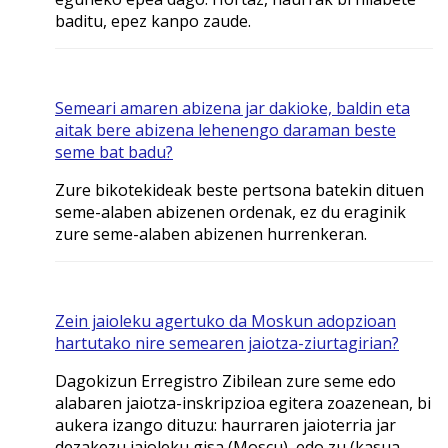
baditu, epez kanpo zaude.
Semeari amaren abizena jar dakioke, baldin eta
aitak bere abizena lehenengo daraman beste
seme bat badu?
Zure bikotekideak beste pertsona batekin dituen
seme-alaben abizenen ordenak, ez du eraginik
zure seme-alaben abizenen hurrenkeran.
Zein jaioleku agertuko da Moskun adopzioan
hartutako nire semearen jaiotza-ziurtagirian?
Dagokizun Erregistro Zibilean zure seme edo
alabaren jaiotza-inskripzioa egitera zoazenean, bi
aukera izango dituzu: haurraren jaioterria jar
dezakezu jaioleku gisa (Moscu), edo zu (kasua