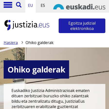
EU
ES
Egoitza judizial
elektronikoa
Hasiera
Ohiko galderak
Ohiko galderak
Euskadiko Justizia Administrazioak ematen
dituen zerbitzuei buruzko ohiko zalantzak
bildu eta zentralizatu ditugu, JustiziaEus
zerbitzuaren erabiltzaile guztientzat