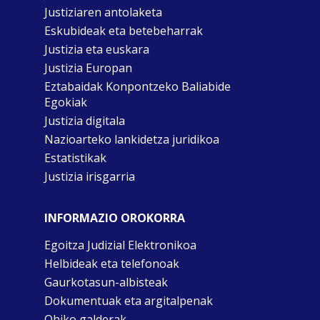
Justiziaren antolaketa
Eskubideak eta betebeharrak
Justizia eta euskara
Justizia Europan
Eztabaidak Konpontzeko Baliabide
Egokiak
Justizia digitala
Nazioarteko lankidetza juridikoa
Estatistikak
Justizia irisgarria
INFORMAZIO OROKORRA
Egoitza Judizial Elektronikoa
Helbideak eta telefonoak
Gaurkotasun-albisteak
Dokumentuak eta argitalpenak
Ohiko galderak