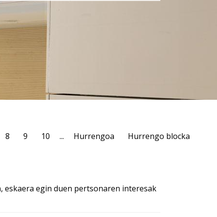
8
9
10
...
Hurrengoa
Hurrengo blocka
, eskaera egin duen pertsonaren interesak