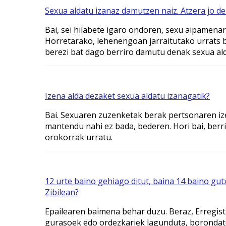
Sexua aldatu izanaz damutzen naiz. Atzera jo d
Bai, sei hilabete igaro ondoren, sexu aipamena
Horretarako, lehenengoan jarraitutako urrats b
berezi bat dago berriro damutu denak sexua al
Izena alda dezaket sexua aldatu izanagatik?
Bai. Sexuaren zuzenketak berak pertsonaren iz
mantendu nahi ez bada, bederen. Hori bai, berr
orokorrak urratu.
12 urte baino gehiago ditut, baina 14 baino gut
Zibilean?
Epailearen baimena behar duzu. Beraz, Erregist
gurasoek edo ordezkariek lagunduta, borondate