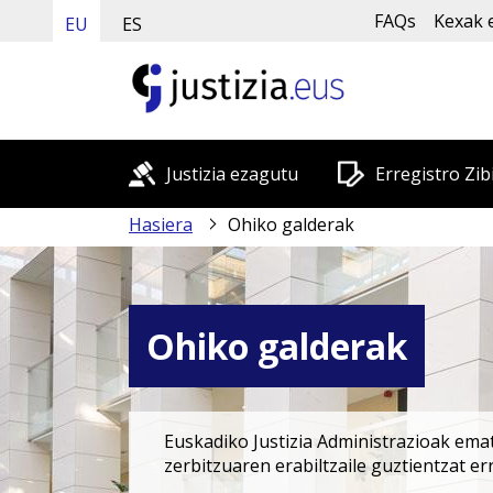
FAQs
Kexak 
EU
ES
Justizia ezagutu
Erregistro Zib
Hasiera
Ohiko galderak
Ohiko galderak
Euskadiko Justizia Administrazioak emat
zerbitzuaren erabiltzaile guztientzat e