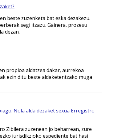
ezaket?
ren beste zuzenketa bat eska dezakezu.
erberak segi itzazu. Gainera, prozesu
da dezan.
en propioa aldatzea dakar, aurrekoa
iak ezin ditu beste aldaketentzako muga
xiago. Nola alda dezaket sexua Erregistro
ro Zibilera zuzenean jo beharrean, zure
zko jurisdikzioko espediente bat hasi