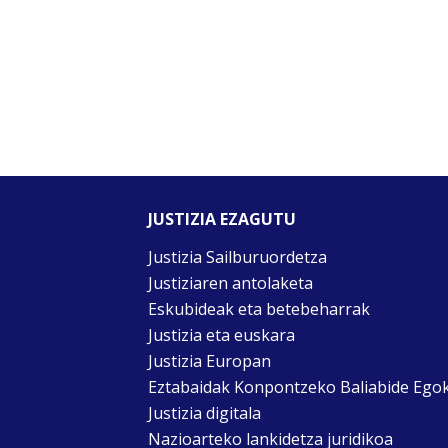
JUSTIZIA EZAGUTU
Justizia Sailburuordetza
Justiziaren antolaketa
Eskubideak eta betebeharrak
Justizia eta euskara
Justizia Europan
Eztabaidak Konpontzeko Baliabide Ego
Justizia digitala
Nazioarteko lankidetza juridikoa