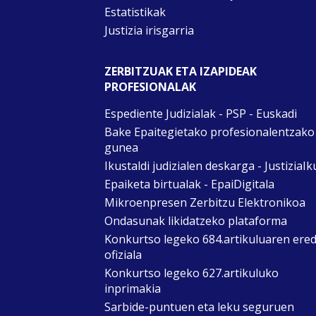
Estatistikak
Justizia irisgarria
ZERBITZUAK ETA IZAPIDEAK
PROFESIONALAK
Espediente Judizialak - PSP - Euskadi
Bake Epaitegietako profesionalentzako
gunea
Ikustaldi judizialen deskarga - JustiziaIk
Epaiketa birtualak - EpaiDigitala
Mikroenpresen Zerbitzu Elektronikoa
Ondasunak likidatzeko plataforma
Konkurtso legeko 684.artikuluaren ere
ofiziala
Konkurtso legeko 627.artikuluko
inprimakia
Sarbide-puntuen eta leku seguruen