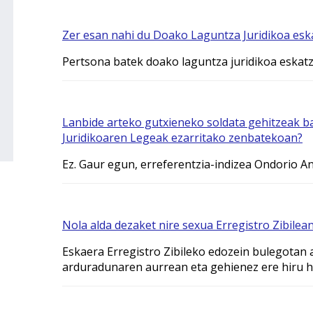
Zer esan nahi du Doako Laguntza Juridikoa esk
Pertsona batek doako laguntza juridikoa eskat
Lanbide arteko gutxieneko soldata gehitzeak b
Juridikoaren Legeak ezarritako zenbatekoan?
Ez. Gaur egun, erreferentzia-indizea Ondorio A
Nola alda dezaket nire sexua Erregistro Zibilea
Eskaera Erregistro Zibileko edozein bulegotan 
arduradunaren aurrean eta gehienez ere hiru hi