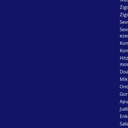
Zig
Zig
Sex
Sex
eze
Kon
Kon
Hit
mon
Doa
Mik
Ond
Gor
Apu
Jud
Enk
Sal