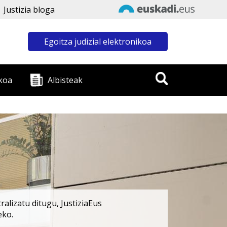
Justizia bloga
Egoitza judizial elektronikoa
koa
Albisteak
alizatu ditugu, JustiziaEus
eko.