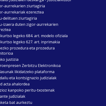
or-aurrekarien ziurtagiria
or-aurrekariak ezereztea
u-delituen ziurtagiria
u-izaera duten zigor-aurrekarien
reztea
kurtso legeko 684. art. modelo ofiziala
kurtso legeko 627. art. inprimakia
zezko prozedura eta prozedura
itorioa
ko justizia
roenpresen Zerbitzu Elektronikoa
asunak likidatzeko plataforma
dailu eta kontsignazio judizialak
d acta ahalordea
izioz kanpoko peritu-txostenak
ante judizialak
aketa bat aurkeztu