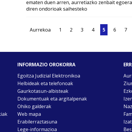
ematen duen arren, aurretiazko zenbait egoera 
diren ondorioak saihesteko
Aurrekoa
1
2
3
4
5
6
7
INFORMAZIO OROKORRA
ERR
Egoitza Judizial Elektronikoa
Aur
Helbideak eta telefonoak
Ziu
Gaurkotasun-albisteak
Ezk
Dokumentuak eta argitalpenak
Ize
Ohiko galderak
Naz
kiak
Web mapa
Fam
Erabilerraztasuna
Iza
Lege-informazioa
Bes