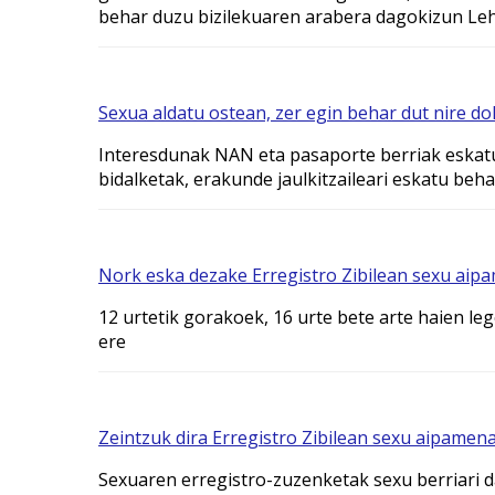
behar duzu bizilekuaren arabera dagokizun Leh
Sexua aldatu ostean, zer egin behar dut nire 
Interesdunak NAN eta pasaporte berriak eskatu 
bidalketak, erakunde jaulkitzaileari eskatu be
Nork eska dezake Erregistro Zibilean sexu ai
12 urtetik gorakoek, 16 urte bete arte haien l
ere
Zeintzuk dira Erregistro Zibilean sexu aipame
Sexuaren erregistro-zuzenketak sexu berriari 