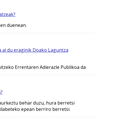
atzeak?
zen duenean.
a al du eraginik Doako Laguntza
nitzeko Errentaren Adierazle Publikoa da
n?
aurkeztu behar duzu, hura berretsi
labeteko epean berriro berretsi.