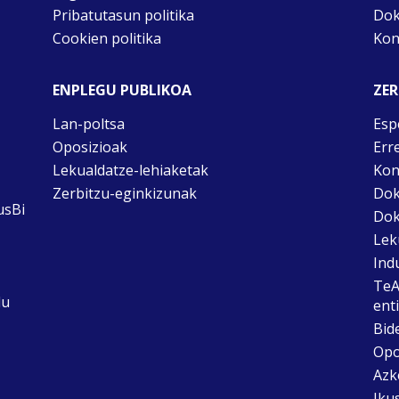
Pribatutasun politika
Dok
Cookien politika
Kon
ENPLEGU PUBLIKOA
ZER
Lan-poltsa
Esp
Oposizioak
Err
Lekualdatze-lehiaketak
Kon
Zerbitzu-eginkizunak
Dok
usBi
Dok
Lek
Ind
TeA
du
ent
Bid
Opo
Azk
Ikus