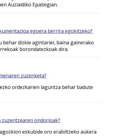
en Auzialdiko Epaitegian.
dokumentazioa egoera berrira egokitzeko?
behar dizkie agintariei, baina gainerako
harrekoak borondatezkoak dira.
pamenaren zuzenketa?
egezko ordezkarien laguntza behar badute
na zuzentzearen ondorioak?
dagozkion eskubide oro erabiltzeko aukera