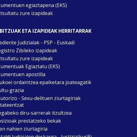
umentuen egiaztapena (EKS)
tsultatu zure izapideak
BITZUAK ETA IZAPIDEAK HERRITARRAK
ediente Judizialak - PSP - Euskadi
egistro Zibileko izapideak
tsultatu zure izapideak
umentuak Egiaztatu (EKS)
umentuen apostilla
ukoei ordaintzea epaiketara joateagatik
ultu-grazia
utorizo - Sexu-delituen ziurtagiriak
itateentzat
egabeko diru-sarrerak itzultzea
sizioak prestatzeko bekak
en nahien ziurtagiria
taldi Judizialen deskarga - JustiziaIkusBi