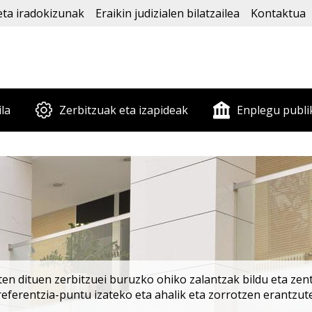
eta iradokizunak
Eraikin judizialen bilatzailea
Kontaktua
ila
Zerbitzuak eta izapideak
Enplegu publi
en dituen zerbitzuei buruzko ohiko zalantzak bildu eta zentr
rreferentzia-puntu izateko eta ahalik eta zorrotzen erantzut