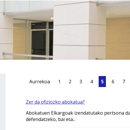
Aurrekoa
1
2
3
4
5
6
7
Zer da ofiziozko abokatua?
Abokatuen Elkargoak izendatutako pertsona da
defendatzeko, bai eta...