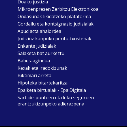
Doako justizia
Mikroenpresen Zerbitzu Elektronikoa
Ondasunak likidatzeko plataforma
Gordailu eta kontsignazio judizialak
Apud acta ahalordea
Judizioz kanpoko peritu-txostenak
Enkante judizialak
Salaketa bat aurkeztu
Babes-agindua
Kexak eta iradokizunak
Biktimari arreta
Hipoteka bitartekaritza
Epaiketa birtualak - EpaiDigitala
Sarbide-puntuen eta leku seguruen
erantzukizunpeko adierazpena