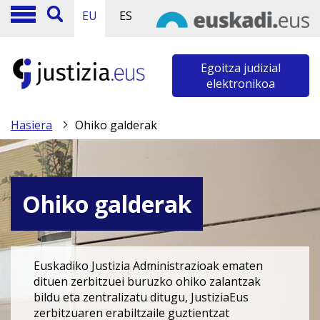
EU
ES
Egoitza judizial
elektronikoa
Hasiera
Ohiko galderak
Ohiko galderak
Euskadiko Justizia Administrazioak ematen
dituen zerbitzuei buruzko ohiko zalantzak
bildu eta zentralizatu ditugu, JustiziaEus
zerbitzuaren erabiltzaile guztientzat