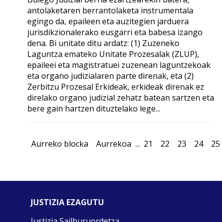
antolaketaren berrantolaketa instrumentala
egingo da, epaileen eta auzitegien jarduera
jurisdikzionalerako eusgarri eta babesa izango
dena. Bi unitate ditu ardatz: (1) Zuzeneko
Laguntza emateko Unitate Prozesalak (ZLUP),
epaileei eta magistratuei zuzenean laguntzekoak
eta organo judizialaren parte direnak, eta (2)
Zerbitzu Prozesal Erkideak, erkideak direnak ez
direlako organo judizial zehatz batean sartzen eta
bere gain hartzen dituztelako lege...
Aurreko blocka
Aurrekoa
...
21
22
23
24
25
JUSTIZIA EZAGUTU
Justizia Sailburuordetza