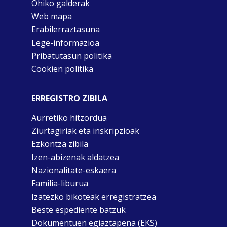
Ohiko galderak
Web mapa
Erabilerraztasuna
Lege-informazioa
Pribatutasun politika
Cookien politika
ERREGISTRO ZIBILA
Aurretiko hitzordua
Ziurtagiriak eta inskripzioak
Ezkontza zibila
Izen-abizenak aldatzea
Nazionalitate-eskaera
Familia-liburua
Izatezko bikoteak erregistratzea
Beste espediente batzuk
Dokumentuen egiaztapena (EKS)