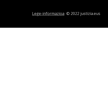
Lege-informazioa
© 2022 justizia.eus