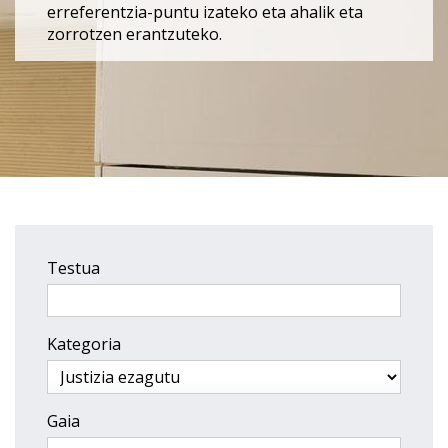
erreferentzia-puntu izateko eta ahalik eta
zorrotzen erantzuteko.
Testua
Kategoria
Gaia