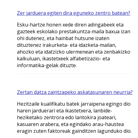
Zer jarduera egiten dira eguneko zentro batean?
Esku-hartze honen xede diren adingabeek eta
gazteek eskolako prestakuntza-maila baxua izan
ohi dutenez, eta hainbat hutsune izaten
dituztenez irakurketa- eta idazketa-mailan,
ahozko eta idatzizko ulermenean eta zenbakizko
kalkuluan, ikastetxeek alfabetizazio- eta
informatika-gelak dituzte.
Zertan datza zaintzapeko askatasunaren neurria?
Hezitzaile kualifikatu batek jarraipena egingo dio
haren jarduerari eta ikastetxera, lanbide-
heziketako zentrora edo lantokira joateari,
kasuaren arabera, eta egindako arau-haustea
eragin zuten faktoreak gainditzen lagunduko dio.