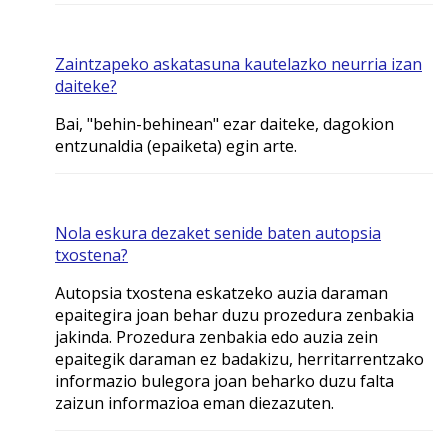
Zaintzapeko askatasuna kautelazko neurria izan
daiteke?
Bai, "behin-behinean" ezar daiteke, dagokion
entzunaldia (epaiketa) egin arte.
Nola eskura dezaket senide baten autopsia
txostena?
Autopsia txostena eskatzeko auzia daraman
epaitegira joan behar duzu prozedura zenbakia
jakinda. Prozedura zenbakia edo auzia zein
epaitegik daraman ez badakizu, herritarrentzako
informazio bulegora joan beharko duzu falta
zaizun informazioa eman diezazuten.