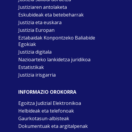
Justiziaren antolaketa
Eskubideak eta betebeharrak
Justizia eta euskara
Justizia Europan
Eztabaidak Konpontzeko Baliabide
Egokiak
Justizia digitala
Nazioarteko lankidetza juridikoa
Estatistikak
Justizia irisgarria
INFORMAZIO OROKORRA
Egoitza Judizial Elektronikoa
Helbideak eta telefonoak
Gaurkotasun-albisteak
Dokumentuak eta argitalpenak