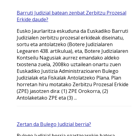
Barruti Judizial batean zenbat Zerbitzu Prozesal
Erkide daude?
Eusko Jaurlaritza eskuduna da Euskadiko Barruti
Judizialen zerbitzu prozesal erkideak diseinatu,
sortu eta antolatzeko (Botere Judizialaren
Legearen 438. artikulua), eta, Botere Judizialaren
Kontseilu Nagusiak aurrez emandako aldeko
txostena zuela, 2008ko uztailean onartu zuen
Euskadiko Justizia Administrazioaren Bulego
Judizialak eta Fiskalak Antolatzeko Plana. Plan
horretan hiru motatako Zerbitzu Prozesal Erkide
(ZPE) jasotzen dira: (1) ZPE Orokorra, (2)
Antolaketako ZPE eta (3) ...
Zertan da Bulego Judizial berria?
Bulego Judizial berria ezartzearekin batera,