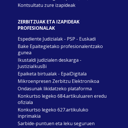
Kontsultatu zure izapideak
ZERBITZUAK ETA IZAPIDEAK
PROFESIONALAK
Espediente Judizialak - PSP - Euskadi
Bake Epaitegietako profesionalentzako
gunea
Ikustaldi judizialen deskarga -
JustiziaIkusBi
Epaiketa birtualak - EpaiDigitala
Mikroenpresen Zerbitzu Elektronikoa
Ondasunak likidatzeko plataforma
Konkurtso legeko 684.artikuluaren eredu
ofiziala
Konkurtso legeko 627.artikuluko
inprimakia
Sarbide-puntuen eta leku seguruen