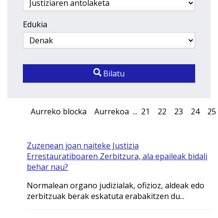
Edukia
Bilatu
Aurreko blocka
Aurrekoa
...
21
22
23
24
25
Zuzenean joan naiteke Justizia
Errestauratiboaren Zerbitzura, ala epaileak bidali
behar nau?
Normalean organo judizialak, ofizioz, aldeak edo
zerbitzuak berak eskatuta erabakitzen du...