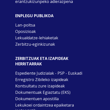
erantzukizunpeko adierazpena
ENPLEGU PUBLIKOA
Lan-poltsa
Oposizioak
Lekualdatze-lehiaketak
Zerbitzu-eginkizunak
ZERBITZUAK ETA IZAPIDEAK
HERRITARRAK
Espediente Judizialak - PSP - Euskadi
Erregistro Zibileko izapideak
Kontsultatu zure izapideak
Dokumentuak Egiaztatu (EKS)
Dokumentuen apostilla
Lekukoei ordaintzea epaiketara