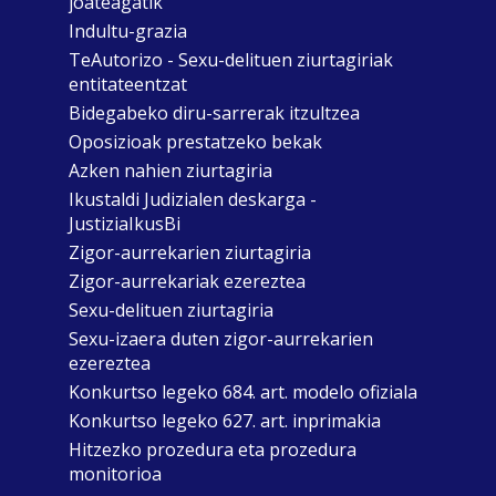
joateagatik
Indultu-grazia
TeAutorizo - Sexu-delituen ziurtagiriak
entitateentzat
Bidegabeko diru-sarrerak itzultzea
Oposizioak prestatzeko bekak
Azken nahien ziurtagiria
Ikustaldi Judizialen deskarga -
JustiziaIkusBi
Zigor-aurrekarien ziurtagiria
Zigor-aurrekariak ezereztea
Sexu-delituen ziurtagiria
Sexu-izaera duten zigor-aurrekarien
ezereztea
Konkurtso legeko 684. art. modelo ofiziala
Konkurtso legeko 627. art. inprimakia
Hitzezko prozedura eta prozedura
monitorioa