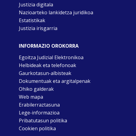
Justizia digitala
Nazioarteko lankidetza juridikoa
Estatistikak
Justizia irisgarria
INFORMAZIO OROKORRA
Egoitza Judizial Elektronikoa
Helbideak eta telefonoak
Gaurkotasun-albisteak
Dokumentuak eta argitalpenak
Ohiko galderak
Web mapa
Erabilerraztasuna
Lege-informazioa
Pribatutasun politika
Cookien politika