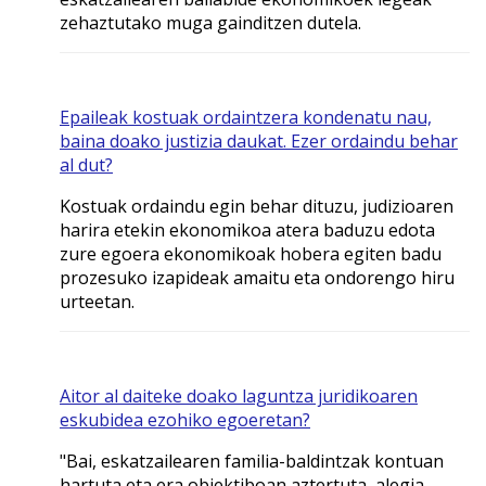
zehaztutako muga gainditzen dutela.
Epaileak kostuak ordaintzera kondenatu nau,
baina doako justizia daukat. Ezer ordaindu behar
al dut?
Kostuak ordaindu egin behar dituzu, judizioaren
harira etekin ekonomikoa atera baduzu edota
zure egoera ekonomikoak hobera egiten badu
prozesuko izapideak amaitu eta ondorengo hiru
urteetan.
Aitor al daiteke doako laguntza juridikoaren
eskubidea ezohiko egoeretan?
"Bai, eskatzailearen familia-baldintzak kontuan
hartuta eta era objektiboan aztertuta, alegia,