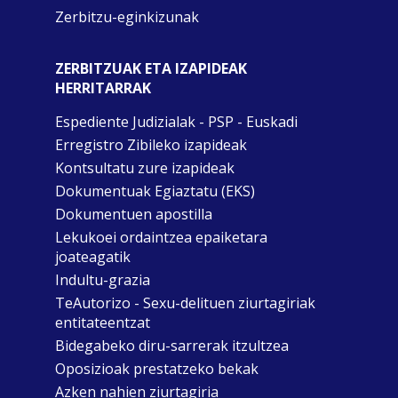
Zerbitzu-eginkizunak
ZERBITZUAK ETA IZAPIDEAK
HERRITARRAK
Espediente Judizialak - PSP - Euskadi
Erregistro Zibileko izapideak
Kontsultatu zure izapideak
Dokumentuak Egiaztatu (EKS)
Dokumentuen apostilla
Lekukoei ordaintzea epaiketara
joateagatik
Indultu-grazia
TeAutorizo - Sexu-delituen ziurtagiriak
entitateentzat
Bidegabeko diru-sarrerak itzultzea
Oposizioak prestatzeko bekak
Azken nahien ziurtagiria