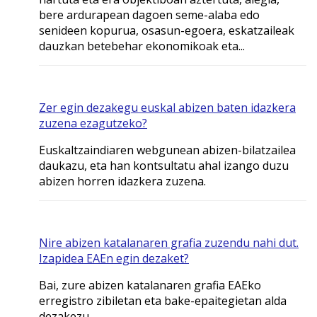
bere ardurapean dagoen seme-alaba edo
senideen kopurua, osasun-egoera, eskatzaileak
dauzkan betebehar ekonomikoak eta...
Zer egin dezakegu euskal abizen baten idazkera
zuzena ezagutzeko?
Euskaltzaindiaren webgunean abizen-bilatzailea
daukazu, eta han kontsultatu ahal izango duzu
abizen horren idazkera zuzena.
Nire abizen katalanaren grafia zuzendu nahi dut.
Izapidea EAEn egin dezaket?
Bai, zure abizen katalanaren grafia EAEko
erregistro zibiletan eta bake-epaitegietan alda
dezakezu.