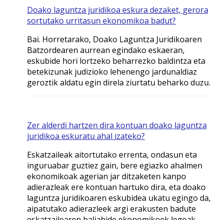
Doako laguntza juridikoa eskura dezaket, gerora
sortutako urritasun ekonomikoa badut?
Bai. Horretarako, Doako Laguntza Juridikoaren
Batzordearen aurrean egindako eskaeran,
eskubide hori lortzeko beharrezko baldintza eta
betekizunak judizioko lehenengo jardunaldiaz
geroztik aldatu egin direla ziurtatu beharko duzu.
Zer alderdi hartzen dira kontuan doako laguntza
juridikoa eskuratu ahal izateko?
Eskatzaileak aitortutako errenta, ondasun eta
inguruabar guztiez gain, bere egiazko ahalmen
ekonomikoak agerian jar ditzaketen kanpo
adierazleak ere kontuan hartuko dira, eta doako
laguntza juridikoaren eskubidea ukatu egingo da,
aipatutako adierazleek argi erakusten badute
eskatzailearen baliabide ekonomikoek legeak