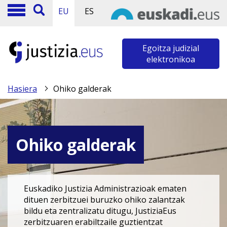
EU
ES
Egoitza judizial
elektronikoa
Hasiera
Ohiko galderak
Ohiko galderak
Euskadiko Justizia Administrazioak ematen
dituen zerbitzuei buruzko ohiko zalantzak
bildu eta zentralizatu ditugu, JustiziaEus
zerbitzuaren erabiltzaile guztientzat