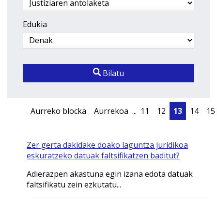
Edukia
Bilatu
Aurreko blocka
Aurrekoa
...
11
12
13
14
15
Zer gerta dakidake doako laguntza juridikoa
eskuratzeko datuak faltsifikatzen baditut?
Adierazpen akastuna egin izana edota datuak
faltsifikatu zein ezkutatu...