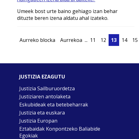
Umeek bost urte baino gehiago izan behar
dituzte beren izena aldatu ahal izateko.
Aurreko blocka
Aurrekoa
...
11
12
13
14
15
JUSTIZIA EZAGUTU
Justizia Sailburuordetza
Justiziaren antolaketa
Eskubideak eta betebeharrak
Justizia eta euskara
Justizia Europan
Eztabaidak Konpontzeko Baliabide
Egokiak