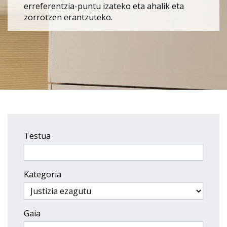
erreferentzia-puntu izateko eta ahalik eta
zorrotzen erantzuteko.
Testua
Kategoria
Gaia