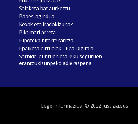
Enkante judizialak
Salaketa bat aurkeztu
Babes-agindua
Kexak eta iradokizunak
Biktimari arreta
Hipoteka bitartekaritza
Epaiketa birtualak - EpaiDigitala
Sarbide-puntuen eta leku seguruen
erantzukizunpeko adierazpena
Lege-informazioa
© 2022 justizia.eus