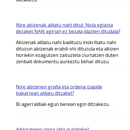
Nire abizenak aldatu nahi ditut. Nola egiazta
dezaket NAN agirian ez bezala idazten ditudala?
Abizenak aldatu nahi badituzu inskribatu nahi
dituzun abizenak erabili ohi dituzula eta abizen
horiekin ezagutzen zaituztela ziurtatzen duten
zenbait dokumentu aurkeztu behar dituzu.
Nire abizenen grafia eta ordena izapide
bakarrean aldatu ditzaket?
Bi agerraldiak egun berean egin ditzakezu.
Adingabeen izena alda al daiteke?