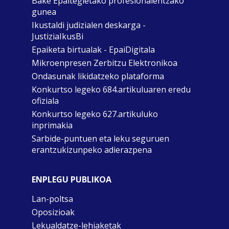
Bake Epaitegietako profesionalentzako
gunea
Ikustaldi judizialen deskarga -
JustiziaIkusBi
Epaiketa birtualak - EpaiDigitala
Mikroenpresen Zerbitzu Elektronikoa
Ondasunak likidatzeko plataforma
Konkurtso legeko 684.artikuluaren eredu
ofiziala
Konkurtso legeko 627.artikuluko
inprimakia
Sarbide-puntuen eta leku seguruen
erantzukizunpeko adierazpena
ENPLEGU PUBLIKOA
Lan-poltsa
Oposizioak
Lekualdatze-lehiaketak