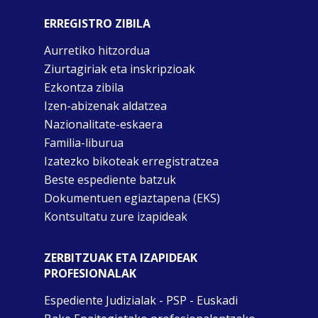
ERREGISTRO ZIBILA
Aurretiko hitzordua
Ziurtagiriak eta inskripzioak
Ezkontza zibila
Izen-abizenak aldatzea
Nazionalitate-eskaera
Familia-liburua
Izatezko bikoteak erregistratzea
Beste espediente batzuk
Dokumentuen egiaztapena (EKS)
Kontsultatu zure izapideak
ZERBITZUAK ETA IZAPIDEAK
PROFESIONALAK
Espediente Judizialak - PSP - Euskadi