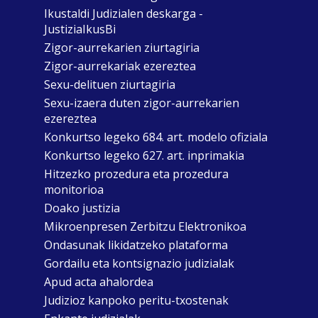
Ikustaldi Judizialen deskarga -
JustiziaIkusBi
Zigor-aurrekarien ziurtagiria
Zigor-aurrekariak ezereztea
Sexu-delituen ziurtagiria
Sexu-izaera duten zigor-aurrekarien
ezereztea
Konkurtso legeko 684. art. modelo ofiziala
Konkurtso legeko 627. art. inprimakia
Hitzezko prozedura eta prozedura
monitorioa
Doako justizia
Mikroenpresen Zerbitzu Elektronikoa
Ondasunak likidatzeko plataforma
Gordailu eta kontsignazio judizialak
Apud acta ahalordea
Judizioz kanpoko peritu-txostenak