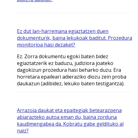
Ez dut lan-harremana egiaztatzen duen
dokumenturik, baina lekukoak baditut. Prozedura
monitorioa hasi dezaket?
Ez. Zorra dokumentu egoki baten bidez
egiaztatzerik ez baduzu, judiziora joateko
dagokizun prozedura hasi beharko duzu. Era
horretara epaileari adieraziko diozu zein proba
daukazun (adibidez, lekuko baten testigantza).
Arrazoia daukat eta epaitegiak betearazpena
abiarazteko autoa eman du, baina zorduna
kaudimengabea da. Kobratu gabe geldituko al
naiz?