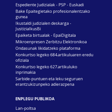
Espediente Judizialak - PSP - Euskadi
Bake Epaitegietako profesionalentzako
gunea
Ikustaldi judizialen deskarga -
JustiziaIkusBi
Epaiketa birtualak - EpaiDigitala
Mikroenpresen Zerbitzu Elektronikoa
Ondasunak likidatzeko plataforma
Konkurtso legeko 684.artikuluaren eredu
ofiziala
Konkurtso legeko 627.artikuluko
inprimakia
Sarbide-puntuen eta leku seguruen
erantzukizunpeko adierazpena
ENPLEGU PUBLIKOA
Lan-poltsa