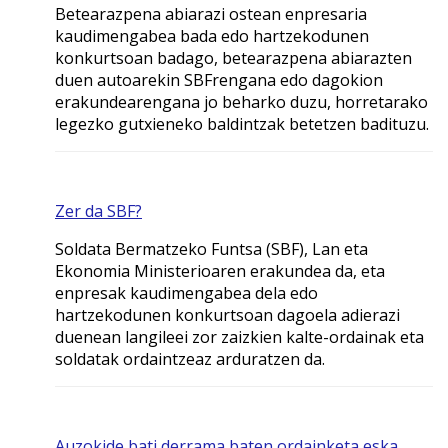
Betearazpena abiarazi ostean enpresaria
kaudimengabea bada edo hartzekodunen
konkurtsoan badago, betearazpena abiarazten
duen autoarekin SBFrengana edo dagokion
erakundearengana jo beharko duzu, horretarako
legezko gutxieneko baldintzak betetzen badituzu.
Zer da SBF?
Soldata Bermatzeko Funtsa (SBF), Lan eta
Ekonomia Ministerioaren erakundea da, eta
enpresak kaudimengabea dela edo
hartzekodunen konkurtsoan dagoela adierazi
duenean langileei zor zaizkien kalte-ordainak eta
soldatak ordaintzeaz arduratzen da.
Auzokide bati derrama baten ordainketa eska