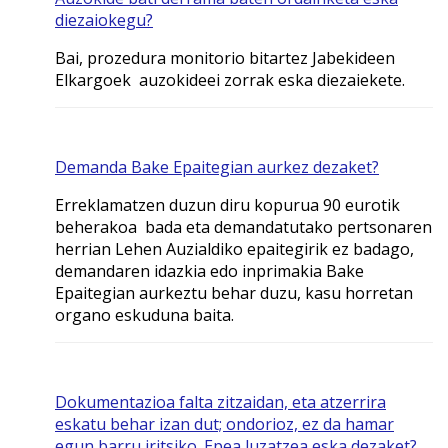
diezaiokegu?
Bai, prozedura monitorio bitartez Jabekideen
Elkargoek auzokideei zorrak eska diezaiekete.
Demanda Bake Epaitegian aurkez dezaket?
Erreklamatzen duzun diru kopurua 90 eurotik
beherakoa bada eta demandatutako pertsonaren
herrian Lehen Auzialdiko epaitegirik ez badago,
demandaren idazkia edo inprimakia Bake
Epaitegian aurkeztu behar duzu, kasu horretan
organo eskuduna baita.
Dokumentazioa falta zitzaidan, eta atzerrira
eskatu behar izan dut; ondorioz, ez da hamar
egun barru iritsiko. Epea luzatzea eska dezaket?