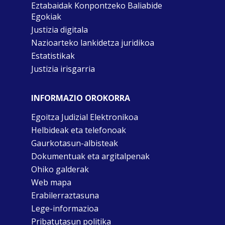
Eztabaidak Konpontzeko Baliabide
Egokiak
Justizia digitala
Nazioarteko lankidetza juridikoa
Estatistikak
Justizia irisgarria
INFORMAZIO OROKORRA
Egoitza Judizial Elektronikoa
Helbideak eta telefonoak
Gaurkotasun-albisteak
Dokumentuak eta argitalpenak
Ohiko galderak
Web mapa
Erabilerraztasuna
Lege-informazioa
Pribatutasun politika