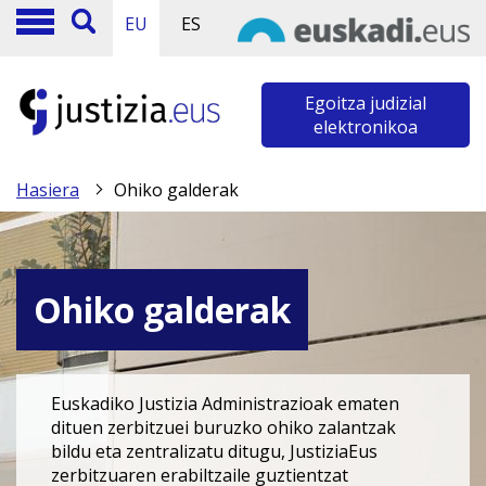
EU
ES
Egoitza judizial
elektronikoa
Hasiera
Ohiko galderak
Ohiko galderak
Euskadiko Justizia Administrazioak ematen
dituen zerbitzuei buruzko ohiko zalantzak
bildu eta zentralizatu ditugu, JustiziaEus
zerbitzuaren erabiltzaile guztientzat