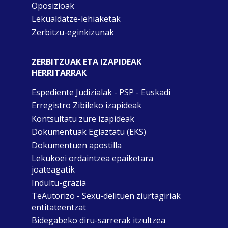
Oposizioak
Lekualdatze-lehiaketak
Zerbitzu-eginkizunak
ZERBITZUAK ETA IZAPIDEAK
HERRITARRAK
Espediente Judizialak - PSP - Euskadi
Erregistro Zibileko izapideak
Kontsultatu zure izapideak
Dokumentuak Egiaztatu (EKS)
Dokumentuen apostilla
Lekukoei ordaintzea epaiketara
joateagatik
Indultu-grazia
TeAutorizo - Sexu-delituen ziurtagiriak
entitateentzat
Bidegabeko diru-sarrerak itzultzea