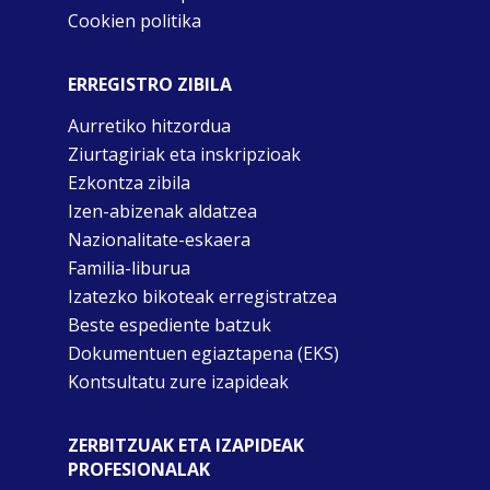
Cookien politika
ERREGISTRO ZIBILA
Aurretiko hitzordua
Ziurtagiriak eta inskripzioak
Ezkontza zibila
Izen-abizenak aldatzea
Nazionalitate-eskaera
Familia-liburua
Izatezko bikoteak erregistratzea
Beste espediente batzuk
Dokumentuen egiaztapena (EKS)
Kontsultatu zure izapideak
ZERBITZUAK ETA IZAPIDEAK
PROFESIONALAK