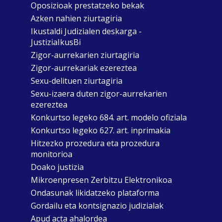
Oposizioak prestatzeko bekak
Azken nahien ziurtagiria
Ikustaldi Judizialen deskarga -
JustiziaIkusBi
Zigor-aurrekarien ziurtagiria
Zigor-aurrekariak ezereztea
Sexu-delituen ziurtagiria
Sexu-izaera duten zigor-aurrekarien
ezereztea
Konkurtso legeko 684. art. modelo ofiziala
Konkurtso legeko 627. art. inprimakia
Hitzezko prozedura eta prozedura
monitorioa
Doako justizia
Mikroenpresen Zerbitzu Elektronikoa
Ondasunak likidatzeko plataforma
Gordailu eta kontsignazio judizialak
Apud acta ahalordea