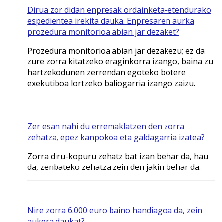
Dirua zor didan enpresak ordainketa-etendurako
espedientea irekita dauka. Enpresaren aurka
prozedura monitorioa abian jar dezaket?
Prozedura monitorioa abian jar dezakezu; ez da
zure zorra kitatzeko eraginkorra izango, baina zu
hartzekodunen zerrendan egoteko botere
exekutiboa lortzeko baliogarria izango zaizu.
Zer esan nahi du erremaklatzen den zorra
zehatza, epez kanpokoa eta galdagarria izatea?
Zorra diru-kopuru zehatz bat izan behar da, hau
da, zenbateko zehatza zein den jakin behar da.
Nire zorra 6.000 euro baino handiagoa da, zein
aukera daukat?