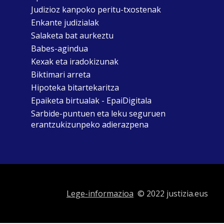
Judizioz kanpoko peritu-txostenak
Enkante judizialak
Salaketa bat aurkeztu
Babes-agindua
Kexak eta iradokizunak
Biktimari arreta
Hipoteka bitartekaritza
Epaiketa birtualak - EpaiDigitala
Sarbide-puntuen eta leku seguruen
erantzukizunpeko adierazpena
Lege-informazioa
© 2022 justizia.eus