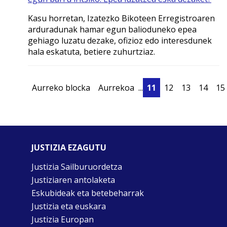
Kasu horretan, Izatezko Bikoteen Erregistroaren
arduradunak hamar egun balioduneko epea
gehiago luzatu dezake, ofizioz edo interesdunek
hala eskatuta, betiere zuhurtziaz.
Aurreko blocka
Aurrekoa
...
11
12
13
14
15
JUSTIZIA EZAGUTU
Justizia Sailburuordetza
Justiziaren antolaketa
Eskubideak eta betebeharrak
Justizia eta euskara
Justizia Europan