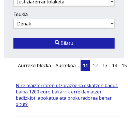
Edukia
Bilatu
Aurreko blocka
Aurrekoa
...
11
12
13
14
15
Nire maizterraren utzarazpena eskatzen badut,
baina 1200 euro bakarrik erreklamatzen
badizkiot, abokatua eta prokuradorea behar
ditut?