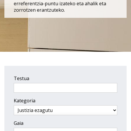
erreferentzia-puntu izateko eta ahalik eta
zorrotzen erantzuteko.
Testua
Kategoria
Gaia