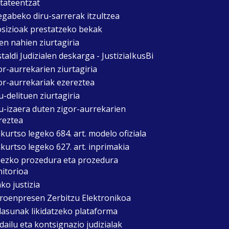
itateentzat
egabeko diru-sarrerak itzultzea
sizioak prestatzeko bekak
en nahien ziurtagiria
taldi Judizialen deskarga - JustiziaIkusBi
or-aurrekarien ziurtagiria
or-aurrekariak ezereztea
u-delituen ziurtagiria
u-izaera duten zigor-aurrekarien
reztea
kurtso legeko 684. art. modelo ofiziala
kurtso legeko 627. art. inprimakia
zezko prozedura eta prozedura
itorioa
ko justizia
roenpresen Zerbitzu Elektronikoa
asunak likidatzeko plataforma
dailu eta kontsignazio judizialak