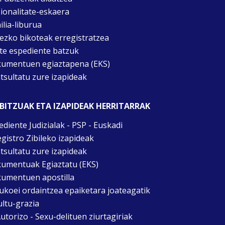
ionalitate-eskaera
ilia-liburua
tezko bikoteak erregistratzea
te espediente batzuk
umentuen egiaztapena (EKS)
tsultatu zure izapideak
BITZUAK ETA IZAPIDEAK HERRITARRAK
ediente Judizialak - PSP - Euskadi
egistro Zibileko izapideak
tsultatu zure izapideak
umentuak Egiaztatu (EKS)
umentuen apostilla
ukoei ordaintzea epaiketara joateagatik
ultu-grazia
utorizo - Sexu-delituen ziurtagiriak