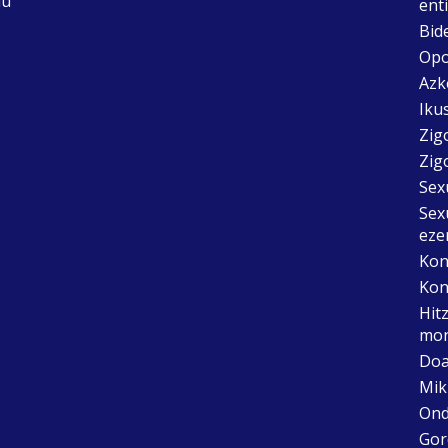
du
ent
Bid
Opo
Azk
Ikus
Zig
Zig
Sex
Sex
eze
Kon
Kon
Hit
mon
Doa
Mik
Ond
Gor