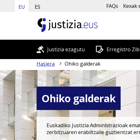
FAQs
Kexak 
EU
ES
Justizia ezagutu
Erregistro Zib
Hasiera
Ohiko galderak
Ohiko galderak
Euskadiko Justizia Administrazioak emat
zerbitzuaren erabiltzaile guztientzat e