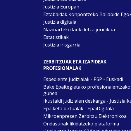
Justizia Europan
Eztabaidak Konpontzeko Baliabide Ego
Justizia digitala
Nazioarteko lankidetza juridikoa
Estatistikak
Justizia irisgarria
ZERBITZUAK ETA IZAPIDEAK
PROFESIONALAK
Espediente Judizialak - PSP - Euskadi
Bake Epaitegietako profesionalentzako
gunea
Ikustaldi judizialen deskarga - JustiziaIk
Epaiketa birtualak - EpaiDigitala
Mikroenpresen Zerbitzu Elektronikoa
Ondasunak likidatzeko plataforma