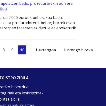
 apelatzen badu, prozedurarekin aurrera
itut?
urua 2.000 eurotik beherakoa bada,
 ez eta produradorerik behar; horrek esan
etearazpen faseetan ez duzula ez abokaturik
8
9
10
...
Hurrengoa
Hurrengo blocka
EGISTRO ZIBILA
retiko hitzordua
rtagiriak eta inskripzioak
ontza zibila
n-abizenak aldatzea