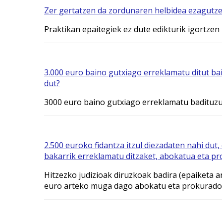
Zer gertatzen da zordunaren helbidea ezagutze
Praktikan epaitegiek ez dute edikturik igortzen
3.000 euro baino gutxiago erreklamatu ditut bai
dut?
3000 euro baino gutxiago erreklamatu badituzu 
2.500 euroko fidantza itzul diezadaten nahi dut
bakarrik erreklamatu ditzaket, abokatua eta p
Hitzezko judizioak diruzkoak badira (epaiketa 
euro arteko muga dago abokatu eta prokurador