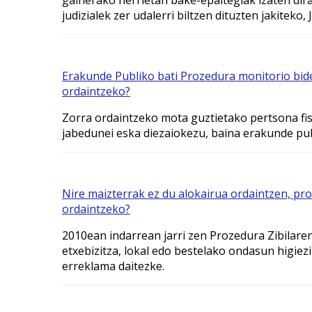
judizialek zer udalerri biltzen dituzten jakiteko
Erakunde Publiko bati Prozedura monitorio bid
ordaintzeko?
Zorra ordaintzeko mota guztietako pertsona fis
jabedunei eska diezaiokezu, baina erakunde pub
Nire maizterrak ez du alokairua ordaintzen, pr
ordaintzeko?
2010ean indarrean jarri zen Prozedura Zibilar
etxebizitza, lokal edo bestelako ondasun higie
erreklama daitezke.