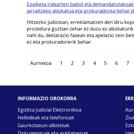
Epaiketa irabazten badut eta demandatutakoak
jarraitzeko abokatua eta prokuradorea behar d
Hitzezko judizioan, erreklamatzen den diru kop
prozedura guztian zehar ez duzu ez abokaturik
nahi du, deklarazio fasean eta apelazio zein b
ez eta prokuradorerik behar.
Aurrekoa
1
2
3
4
5
6
7
INFORMAZIO OROKORRA
ERR
Egoitza Judizial Elektronikoa
Aur
Helbideak eta telefonoak
Ziu
Gaurkotasun-albisteak
Ezk
Dokumentuak eta argitalpenak
Ize