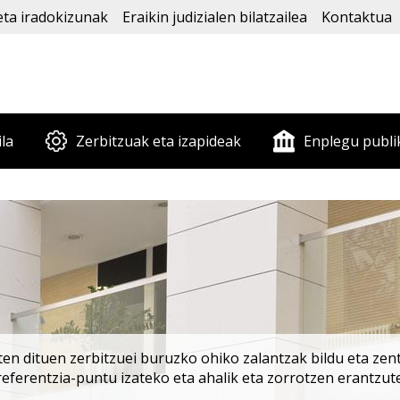
eta iradokizunak
Eraikin judizialen bilatzailea
Kontaktua
ila
Zerbitzuak eta izapideak
Enplegu publi
en dituen zerbitzuei buruzko ohiko zalantzak bildu eta zentr
rreferentzia-puntu izateko eta ahalik eta zorrotzen erantzut