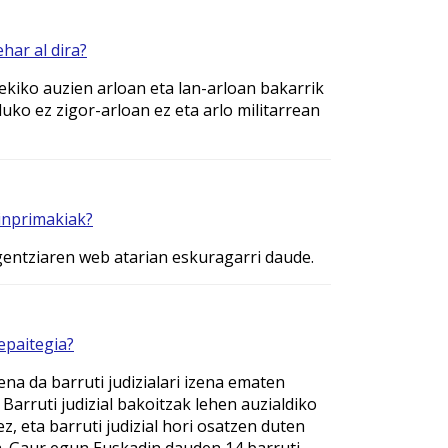
har al dira?
arekiko auzien arloan eta lan-arloan bakarrik
uko ez zigor-arloan ez eta arlo militarrean
 inprimakiak?
gentziaren web atarian eskuragarri daude.
epaitegia?
ena da barruti judizialari izena ematen
. Barruti judizial bakoitzak lehen auzialdiko
z, eta barruti judizial hori osatzen duten
a. Gaur egun Euskadin dauden 14 barruti