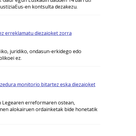
, JustiziaEus-en kontsulta dezakezu.
ez erreklamatu diezaioket zorra
iko, juridiko, ondasun-erkidego edo
likoei ez.
ozedura monitorio bitartez eska diezaioket
en Legearen erreformaren ostean,
zinen alokairuen ordainketak bide honetatik