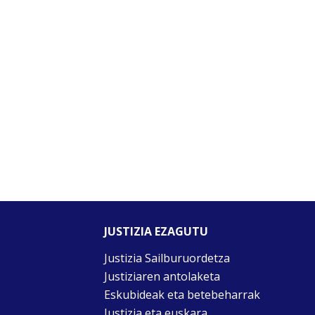
JUSTIZIA EZAGUTU
Justizia Sailburuordetza
Justiziaren antolaketa
Eskubideak eta betebeharrak
Justizia eta euskara