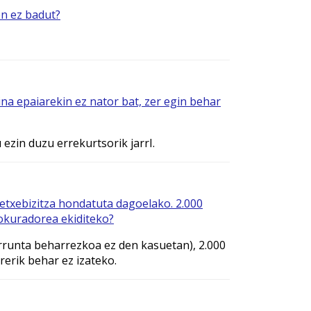
n ez badut?
na epaiarekin ez nator bat, zer egin behar
ezin duzu errekurtsorik jarrI.
, etxebizitza hondatuta dagoelako. 2.000
rokuradorea ekiditeko?
arrunta beharrezkoa ez den kasuetan), 2.000
erik behar ez izateko.