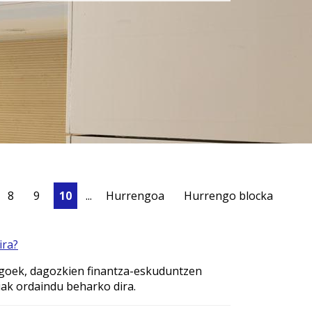
8
9
10
...
Hurrengoa
Hurrengo blocka
ira?
degoek, dagozkien finantza-eskuduntzen
biak ordaindu beharko dira.