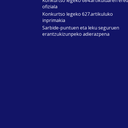
Konkurtso legeko 684.artikuluaren ere
ofiziala
Konkurtso legeko 627.artikuluko
inprimakia
Sarbide-puntuen eta leku seguruen
erantzukizunpeko adierazpena