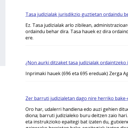
Tasa judizialak jurisdikzio guztietan ordaindu be
Ez. Tasa judizialak arlo zibilean, administrazio
ordaindu behar dira. Tasa hauek ez dira ordaind
ere.
¿Non aurki ditzaket tasa judizialak ordaintzeko
Inprimaki hauek (696 eta 695 ereduak) Zerga A
Zer barruti judizialetan dago nire herriko bake-
Oro har, udalerri handiena edo auzi gehien ditu
diona; barruti judizialeko buru deitzen zaio hari
eta instrukzioko epaitegi bat izaten du, gutxiene
gainerako herrietan bake-epaitegiak izaten dir