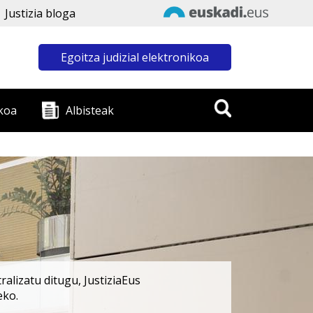
Justizia bloga
Egoitza judizial elektronikoa
koa
Albisteak
alizatu ditugu, JustiziaEus
eko.