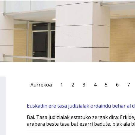
Aurrekoa
1
2
3
4
5
6
7
Euskadin ere tasa judizialak ordaindu behar al d
Bai. Tasa judizialak estatuko zergak dira; Erki
arabera beste tasa bat ezarri badute, biak ala 