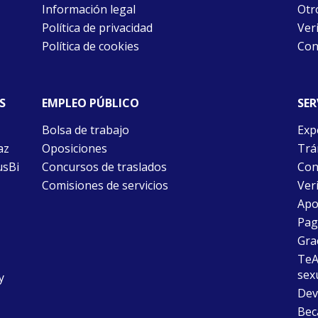
Información legal
Otr
Política de privacidad
Ver
Política de cookies
Con
S
EMPLEO PÚBLICO
SER
Bolsa de trabajo
Exp
az
Oposiciones
Trám
usBi
Concursos de traslados
Con
Comisiones de servicios
Ver
Apo
Pago
Gra
TeAu
sex
y
Dev
Bec