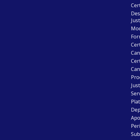
Cer
Desc
Just
Mode
For
Cer
Can
Cert
Can
Pro
Just
Ser
Pla
Dep
Apo
Peri
Sub