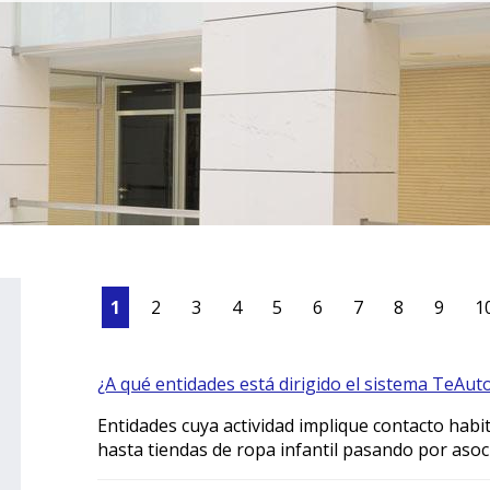
1
2
3
4
5
6
7
8
9
1
¿A qué entidades está dirigido el sistema TeAut
Entidades cuya actividad implique contacto hab
hasta tiendas de ropa infantil pasando por asoc