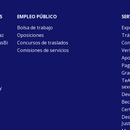
S
EMPLEO PÚBLICO
SER
Bolsa de trabajo
Exp
az
Oposiciones
Trám
usBi
Concursos de traslados
Con
Comisiones de servicios
Ver
Apo
Pago
Gra
TeAu
sex
y
Dev
Bec
Cer
Desc
Just