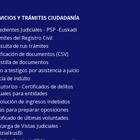
VICIOS Y TRÁMITES CIUDADANÍA
edientes Judiciales - PSP -Euskadi
ites del Registro Civil
sulta de tus trámites
ificación de documentos (CSV)
stilla de documentos
 a testigos por asistencia a juicio
cia de indulto
torizo - Certificados de delitos
uales para entidades
olución de ingresos indebidos
as para preparar oposiciones
tificado de últimas voluntades
arga de Vistas Judiciales -
iziaIkusBi