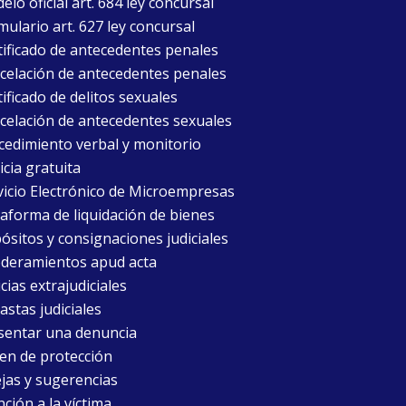
lo oficial art. 684 ley concursal
mulario art. 627 ley concursal
tificado de antecedentes penales
celación de antecedentes penales
ificado de delitos sexuales
celación de antecedentes sexuales
cedimiento verbal y monitorio
icia gratuita
vicio Electrónico de Microempresas
taforma de liquidación de bienes
ósitos y consignaciones judiciales
deramientos apud acta
cias extrajudiciales
astas judiciales
sentar una denuncia
en de protección
jas y sugerencias
ción a la víctima