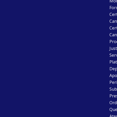
Mode
For
Cer
Can
Cert
Can
Pro
Just
Ser
Pla
Dep
Apo
Peri
Sub
Pre
Ord
Que
Aten