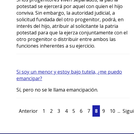
potestad se ejercerá por aquel con quien el hijo
conviva. Sin embargo, la autoridad judicial, a
solicitud fundada del otro progenitor, podrá, en
interés del hijo, atribuir al solicitante la patria
potestad para que la ejerza conjuntamente con el
otro progenitor o distribuir entre ambos las
funciones inherentes a su ejercicio.
Si soy un menor y estoy bajo tutela, ¿me puedo
emancipar?
Sí, pero no se le llama emancipación.
Anterior
1
2
3
4
5
6
7
8
9
10
...
Sigu