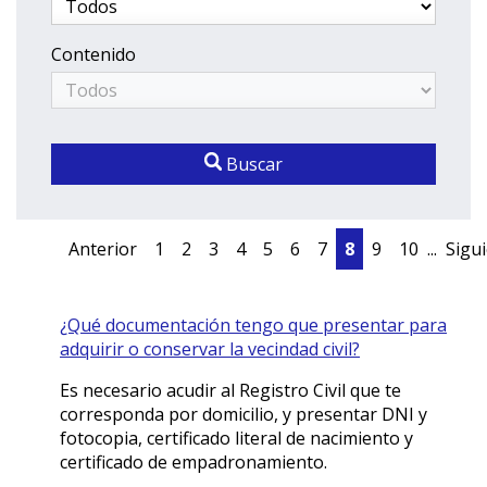
Contenido
Buscar
Anterior
1
2
3
4
5
6
7
8
9
10
...
Sigu
¿Qué documentación tengo que presentar para
adquirir o conservar la vecindad civil?
Es necesario acudir al Registro Civil que te
corresponda por domicilio, y presentar DNI y
fotocopia, certificado literal de nacimiento y
certificado de empadronamiento.