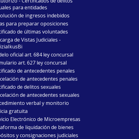
torizo - Certificados de delitos
uales para entidades
olución de ingresos indebidos
as para preparar oposiciones
tificado de últimas voluntades
arga de Vistas Judiciales -
iziaIkusBi
lo oficial art. 684 ley concursal
mulario art. 627 ley concursal
tificado de antecedentes penales
celación de antecedentes penales
ificado de delitos sexuales
celación de antecedentes sexuales
cedimiento verbal y monitorio
icia gratuita
vicio Electrónico de Microempresas
taforma de liquidación de bienes
ósitos y consignaciones judiciales