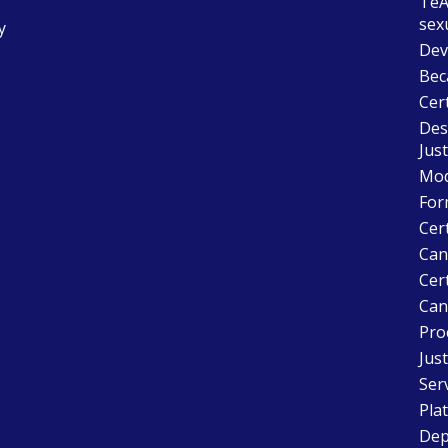
TeAu
sex
y
Dev
Bec
Cer
Desc
Just
Mode
For
Cer
Can
Cert
Can
Pro
Just
Ser
Pla
Dep