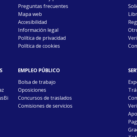
Preguntas frecuentes
Soli
Mapa web
Libr
Accesibilidad
Reg
Información legal
Otr
Política de privacidad
Ver
Política de cookies
Con
S
EMPLEO PÚBLICO
SER
Bolsa de trabajo
Exp
az
Oposiciones
Trám
usBi
Concursos de traslados
Con
Comisiones de servicios
Ver
Apo
Pago
Gra