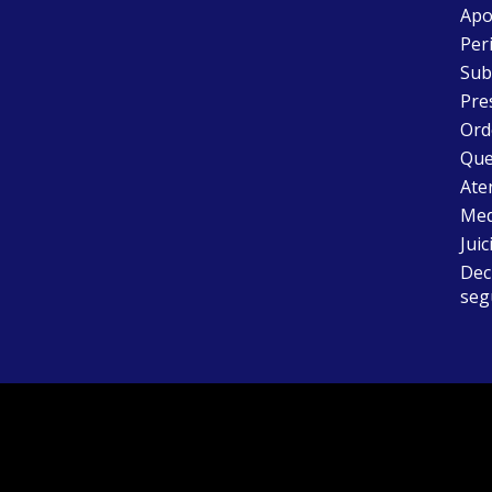
Apo
Peri
Sub
Pre
Ord
Que
Aten
Med
Juic
Dec
seg