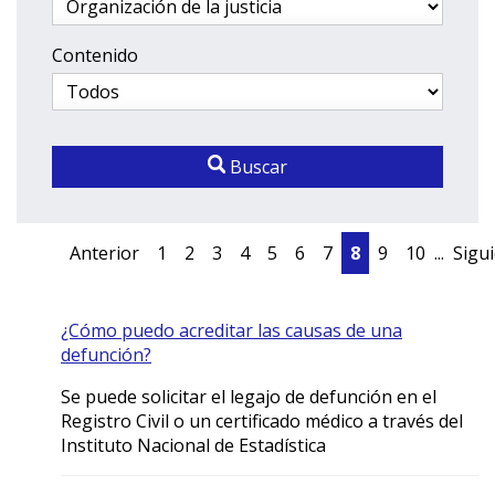
Contenido
Buscar
Anterior
1
2
3
4
5
6
7
8
9
10
...
Sigu
¿Cómo puedo acreditar las causas de una
defunción?
Se puede solicitar el legajo de defunción en el
Registro Civil o un certificado médico a través del
Instituto Nacional de Estadística