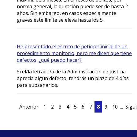
norma general, la duración puede ser de hasta 2
años. Sin embargo, en casos especialmente
graves este límite se eleva hasta los 5.
He presentado el escrito de petición inicial de un
procedimiento monitorio, pero me dicen que tiene
defectos, ¿qué puedo hacer?
Si el/la letrado/a de la Administración de Justicia
aprecia algún defecto, tendrás un plazo de 4 días
para subsanarlos.
Anterior
1
2
3
4
5
6
7
8
9
10
...
Sigu