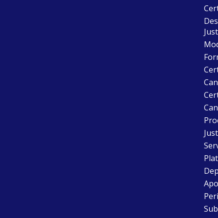
Cer
Desc
Just
Mode
For
Cer
Can
Cert
Can
Pro
Just
Ser
Pla
Dep
Apo
Peri
Sub