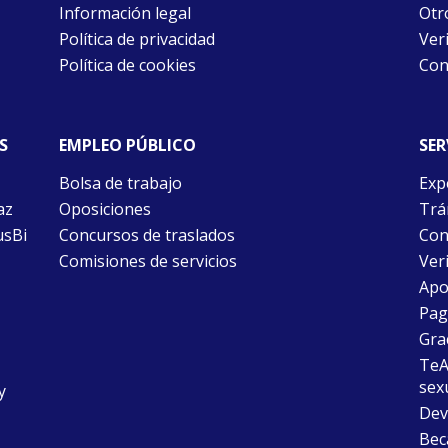
Información legal
Otr
Política de privacidad
Ver
Política de cookies
Con
S
EMPLEO PÚBLICO
SER
Bolsa de trabajo
Exp
az
Oposiciones
Trám
usBi
Concursos de traslados
Con
Comisiones de servicios
Ver
Apo
Pago
Gra
TeAu
sex
y
Dev
Bec