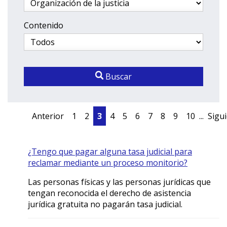
Contenido
Buscar
Anterior
1
2
3
4
5
6
7
8
9
10
...
Sigu
¿Tengo que pagar alguna tasa judicial para
reclamar mediante un proceso monitorio?
Las personas físicas y las personas jurídicas que
tengan reconocida el derecho de asistencia
jurídica gratuita no pagarán tasa judicial.