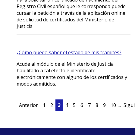
Registro Civil español que le corresponda puede
cursar la petición a través de la aplicación online
de solicitud de certificados del Ministerio de
Justicia
¿Cómo puedo saber el estado de mis trámites?
Acude al módulo de el Ministerio de Justicia
habilitado a tal efecto e identifícate
electrónicamente con alguno de los certificados y
modos admitidos.
Anterior
1
2
3
4
5
6
7
8
9
10
...
Sigu