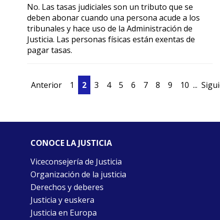
No. Las tasas judiciales son un tributo que se
deben abonar cuando una persona acude a los
tribunales y hace uso de la Administración de
Justicia. Las personas físicas están exentas de
pagar tasas.
Anterior
1
2
3
4
5
6
7
8
9
10
...
Sigu
CONOCE LA JUSTICIA
Viceconsejería de Justicia
Organización de la justicia
Derechos y deberes
Justicia y euskera
Justicia en Europa