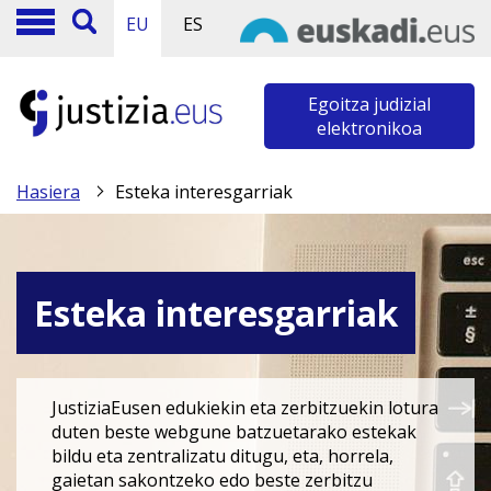
EU
ES
Egoitza judizial
elektronikoa
Hasiera
Esteka interesgarriak
Esteka interesgarriak
JustiziaEusen edukiekin eta zerbitzuekin lotura
duten beste webgune batzuetarako estekak
bildu eta zentralizatu ditugu, eta, horrela,
gaietan sakontzeko edo beste zerbitzu