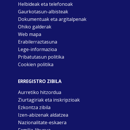
Helbideak eta telefonoak
Gaurkotasun-albisteak
Dokumentuak eta argitalpenak
Ohiko galderak
Web mapa
Erabilerraztasuna
Lege-informazioa
Pribatutasun politika
Cookien politika
ERREGISTRO ZIBILA
Aurretiko hitzordua
Ziurtagiriak eta inskripzioak
Ezkontza zibila
Izen-abizenak aldatzea
Nazionalitate-eskaera
Familia-liburua