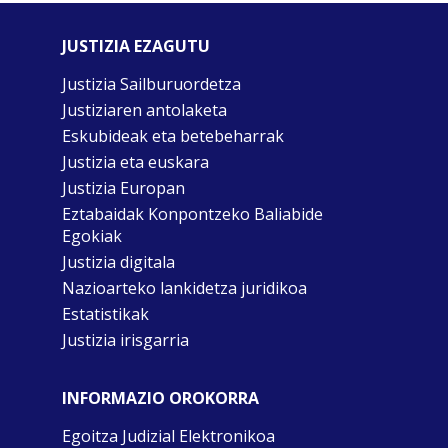
JUSTIZIA EZAGUTU
Justizia Sailburuordetza
Justiziaren antolaketa
Eskubideak eta betebeharrak
Justizia eta euskara
Justizia Europan
Eztabaidak Konpontzeko Baliabide
Egokiak
Justizia digitala
Nazioarteko lankidetza juridikoa
Estatistikak
Justizia irisgarria
INFORMAZIO OROKORRA
Egoitza Judizial Elektronikoa