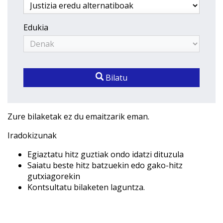
Edukia
Bilatu
Zure bilaketak ez du emaitzarik eman.
Iradokizunak
Egiaztatu hitz guztiak ondo idatzi dituzula
Saiatu beste hitz batzuekin edo gako-hitz
gutxiagorekin
Kontsultatu bilaketen laguntza.