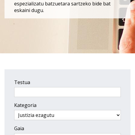
espezializatu batzuetara sartzeko bide bat
eskaini dugu.
Testua
Kategoria
Gaia