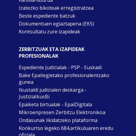
Izatezko bikoteak erregistratzea
Beste espediente batzuk
Dokumentuen egiaztapena (EKS)
Kontsultatu zure izapideak
ZERBITZUAK ETA IZAPIDEAK
PROFESIONALAK
Espediente Judizialak - PSP - Euskadi
Bake Epaitegietako profesionalentzako
gunea
Ikustaldi judizialen deskarga -
JustiziaIkusBi
Epaiketa birtualak - EpaiDigitala
Mikroenpresen Zerbitzu Elektronikoa
Ondasunak likidatzeko plataforma
Konkurtso legeko 684.artikuluaren eredu
ofiziala