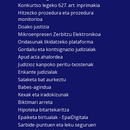
Konkurtso legeko 627. art. inprimakia
Hitzezko prozedura eta prozedura
monitorioa
Doako justizia
Mikroenpresen Zerbitzu Elektronikoa
Ondasunak likidatzeko plataforma
Gordailu eta kontsignazio judizialak
Apud acta ahalordea
Judizioz kanpoko peritu-txostenak
Enkante judizialak
Salaketa bat aurkeztu
Babes-agindua
Kexak eta iradokizunak
Biktimari arreta
Hipoteka bitartekaritza
Epaiketa birtualak - EpaiDigitala
Sarbide-puntuen eta leku seguruen