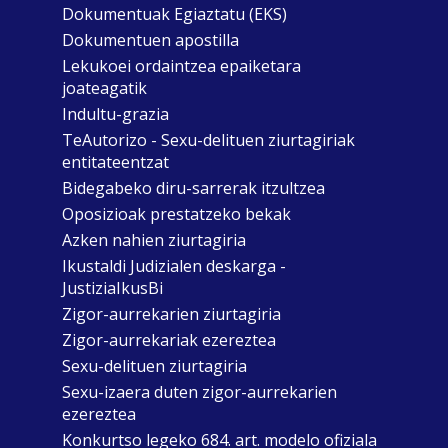
Dokumentuak Egiaztatu (EKS)
Dokumentuen apostilla
Lekukoei ordaintzea epaiketara
joateagatik
Indultu-grazia
TeAutorizo - Sexu-delituen ziurtagiriak
entitateentzat
Bidegabeko diru-sarrerak itzultzea
Oposizioak prestatzeko bekak
Azken nahien ziurtagiria
Ikustaldi Judizialen deskarga -
JustiziaIkusBi
Zigor-aurrekarien ziurtagiria
Zigor-aurrekariak ezereztea
Sexu-delituen ziurtagiria
Sexu-izaera duten zigor-aurrekarien
ezereztea
Konkurtso legeko 684. art. modelo ofiziala