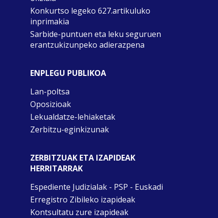
Konkurtso legeko 627.artikuluko
inprimakia
Sarbide-puntuen eta leku seguruen
erantzukizunpeko adierazpena
ENPLEGU PUBLIKOA
Lan-poltsa
Oposizioak
Lekualdatze-lehiaketak
Zerbitzu-eginkizunak
ZERBITZUAK ETA IZAPIDEAK
HERRITARRAK
Espediente Judizialak - PSP - Euskadi
Erregistro Zibileko izapideak
Kontsultatu zure izapideak