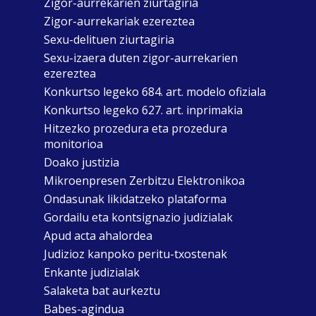
Zigor-aurrekarien ziurtagiria
Zigor-aurrekariak ezereztea
Sexu-delituen ziurtagiria
Sexu-izaera duten zigor-aurrekarien
ezereztea
Konkurtso legeko 684. art. modelo ofiziala
Konkurtso legeko 627. art. inprimakia
Hitzezko prozedura eta prozedura
monitorioa
Doako justizia
Mikroenpresen Zerbitzu Elektronikoa
Ondasunak likidatzeko plataforma
Gordailu eta kontsignazio judizialak
Apud acta ahalordea
Judizioz kanpoko peritu-txostenak
Enkante judizialak
Salaketa bat aurkeztu
Babes-agindua