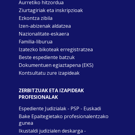
Aurretiko hitzordua
Ziurtagiriak eta inskripzioak
Ezkontza zibila
Izen-abizenak aldatzea
Nazionalitate-eskaera
Familia-liburua
Izatezko bikoteak erregistratzea
Beste espediente batzuk
Dokumentuen egiaztapena (EKS)
Kontsultatu zure izapideak
ZERBITZUAK ETA IZAPIDEAK
PROFESIONALAK
Espediente Judizialak - PSP - Euskadi
Bake Epaitegietako profesionalentzako
gunea
Ikustaldi judizialen deskarga -