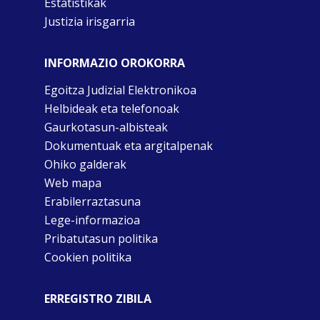
Estatistikak
Justizia irisgarria
INFORMAZIO OROKORRA
Egoitza Judizial Elektronikoa
Helbideak eta telefonoak
Gaurkotasun-albisteak
Dokumentuak eta argitalpenak
Ohiko galderak
Web mapa
Erabilerraztasuna
Lege-informazioa
Pribatutasun politika
Cookien politika
ERREGISTRO ZIBILA