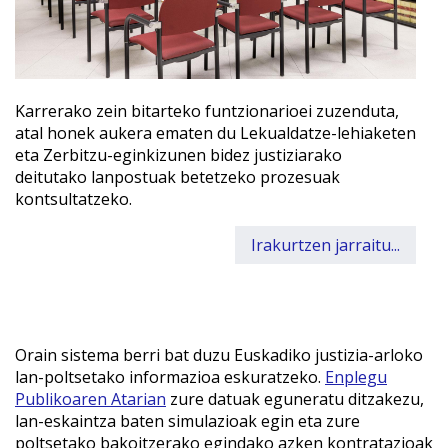
Karrerako zein bitarteko funtzionarioei zuzenduta,
atal honek aukera ematen du Lekualdatze-lehiaketen
eta Zerbitzu-eginkizunen bidez justiziarako
deitutako lanpostuak betetzeko prozesuak
kontsultatzeko.
Irakurtzen jarraitu...
Orain sistema berri bat duzu Euskadiko justizia-arloko
lan-poltsetako informazioa eskuratzeko.
Enplegu
Publikoaren Atarian
zure datuak eguneratu ditzakezu,
lan-eskaintza baten simulazioak egin eta zure
poltsetako bakoitzerako egindako azken kontratazioak