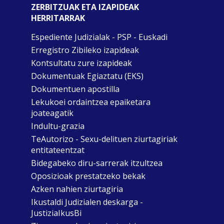
ZERBITZUAK ETA IZAPIDEAK
HERRITARRAK
Espediente Judizialak - PSP - Euskadi
Erregistro Zibileko izapideak
Kontsultatu zure izapideak
Dokumentuak Egiaztatu (EKS)
Dokumentuen apostilla
Lekukoei ordaintzea epaiketara
joateagatik
Indultu-grazia
TeAutorizo - Sexu-delituen ziurtagiriak
entitateentzat
Bidegabeko diru-sarrerak itzultzea
Oposizioak prestatzeko bekak
Azken nahien ziurtagiria
Ikustaldi Judizialen deskarga -
JustiziaIkusBi