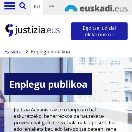
EU
ES
Egoitza judizial
elektronikoa
Hasiera
Enplegu publikoa
Enplegu publikoa
Justizia Administrazioko lanpostu bat
eskuratzeko, beharrezkoa da hautaketa-
prozesu bat gainditzea, hala nola oposizio bat
edo lehiaketa bat, edo lan-poltsa batean izena