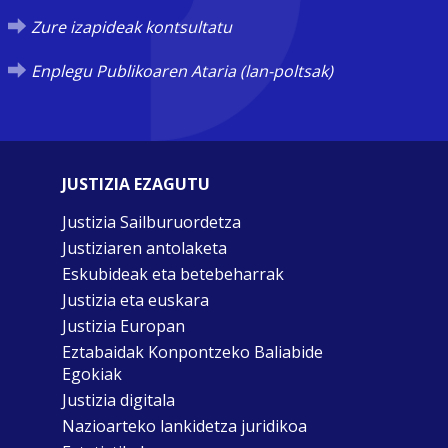
Zure izapideak kontsultatu
Enplegu Publikoaren Ataria (lan-poltsak)
JUSTIZIA EZAGUTU
Justizia Sailburuordetza
Justiziaren antolaketa
Eskubideak eta betebeharrak
Justizia eta euskara
Justizia Europan
Eztabaidak Konpontzeko Baliabide
Egokiak
Justizia digitala
Nazioarteko lankidetza juridikoa