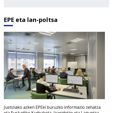
EPE eta lan-poltsa
Justiziako azken EPEei buruzko informazio zehatza
eta Euskadiko Kudeaketa, Izapidetze eta Laguntza