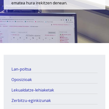
ematea hura irekitzen denean.
Lan-poltsa
Oposizioak
Lekualdatze-lehiaketak
Zerbitzu-eginkizunak