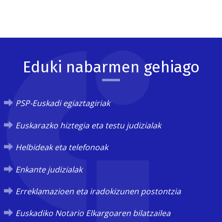
Eduki nabarmen gehiago
PSP-Euskadi egiaztagiriak
Euskarazko hiztegia eta testu judizialak
Helbideak eta telefonoak
Enkante judizialak
Erreklamazioen eta iradokizunen postontzia
Euskadiko Notario Elkargoaren bilatzailea