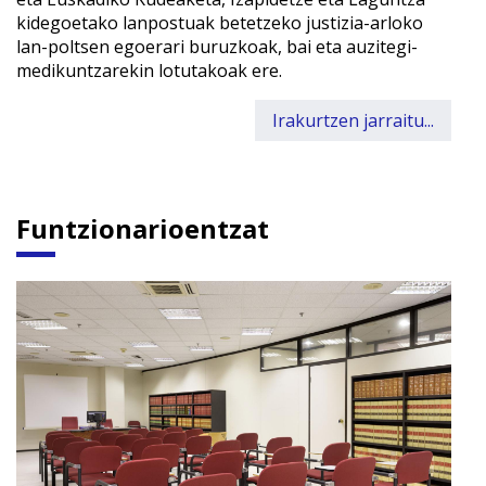
kidegoetako lanpostuak betetzeko justizia-arloko
lan-poltsen egoerari buruzkoak, bai eta auzitegi-
medikuntzarekin lotutakoak ere.
Irakurtzen jarraitu...
Funtzionarioentzat