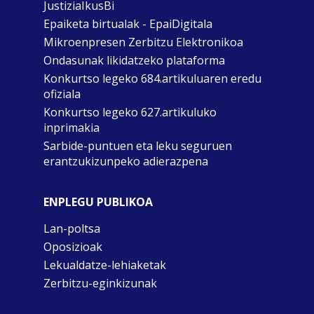
JustiziaIkusBi
Epaiketa birtualak - EpaiDigitala
Mikroenpresen Zerbitzu Elektronikoa
Ondasunak likidatzeko plataforma
Konkurtso legeko 684.artikuluaren eredu
ofiziala
Konkurtso legeko 627.artikuluko
inprimakia
Sarbide-puntuen eta leku seguruen
erantzukizunpeko adierazpena
ENPLEGU PUBLIKOA
Lan-poltsa
Oposizioak
Lekualdatze-lehiaketak
Zerbitzu-eginkizunak