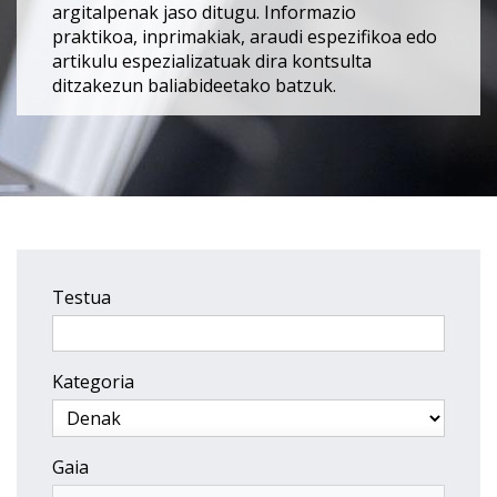
argitalpenak jaso ditugu. Informazio
praktikoa, inprimakiak, araudi espezifikoa edo
artikulu espezializatuak dira kontsulta
ditzakezun baliabideetako batzuk.
Testua
Kategoria
Gaia