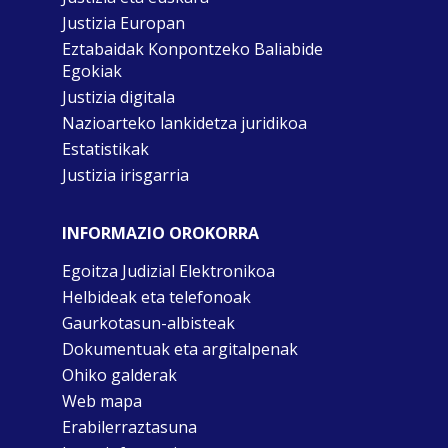
Justizia Europan
Eztabaidak Konpontzeko Baliabide
Egokiak
Justizia digitala
Nazioarteko lankidetza juridikoa
Estatistikak
Justizia irisgarria
INFORMAZIO OROKORRA
Egoitza Judizial Elektronikoa
Helbideak eta telefonoak
Gaurkotasun-albisteak
Dokumentuak eta argitalpenak
Ohiko galderak
Web mapa
Erabilerraztasuna