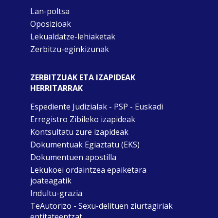
Lan-poltsa
Oposizioak
Lekualdatze-lehiaketak
Zerbitzu-eginkizunak
ZERBITZUAK ETA IZAPIDEAK
HERRITARRAK
Espediente Judizialak - PSP - Euskadi
Erregistro Zibileko izapideak
Kontsultatu zure izapideak
Dokumentuak Egiaztatu (EKS)
Dokumentuen apostilla
Lekukoei ordaintzea epaiketara
joateagatik
Indultu-grazia
TeAutorizo - Sexu-delituen ziurtagiriak
entitateentzat