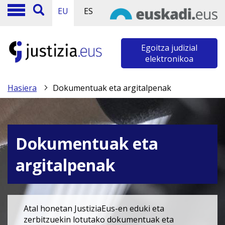
EU
ES
Egoitza judizial
elektronikoa
Hasiera
Dokumentuak eta argitalpenak
Dokumentuak eta
argitalpenak
Atal honetan JustiziaEus-en eduki eta
zerbitzuekin lotutako dokumentuak eta