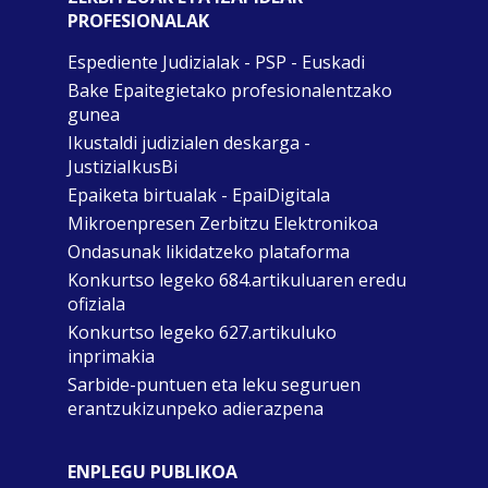
PROFESIONALAK
Espediente Judizialak - PSP - Euskadi
Bake Epaitegietako profesionalentzako
gunea
Ikustaldi judizialen deskarga -
JustiziaIkusBi
Epaiketa birtualak - EpaiDigitala
Mikroenpresen Zerbitzu Elektronikoa
Ondasunak likidatzeko plataforma
Konkurtso legeko 684.artikuluaren eredu
ofiziala
Konkurtso legeko 627.artikuluko
inprimakia
Sarbide-puntuen eta leku seguruen
erantzukizunpeko adierazpena
ENPLEGU PUBLIKOA