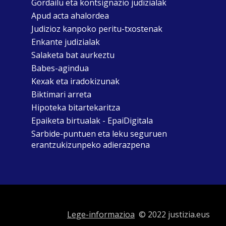
Gordailu eta kontsignazio judizialak
Apud acta ahalordea
Judizioz kanpoko peritu-txostenak
Enkante judizialak
Salaketa bat aurkeztu
Babes-agindua
Kexak eta iradokizunak
Biktimari arreta
Hipoteka bitartekaritza
Epaiketa birtualak - EpaiDigitala
Sarbide-puntuen eta leku seguruen
erantzukizunpeko adierazpena
Lege-informazioa
© 2022 justizia.eus