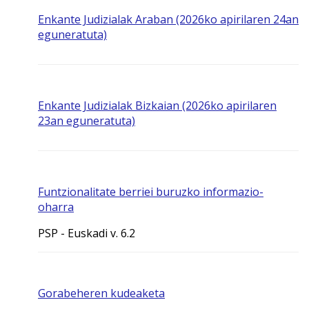
Enkante Judizialak Araban (2026ko apirilaren 24an
eguneratuta)
Enkante Judizialak Bizkaian (2026ko apirilaren
23an eguneratuta)
Funtzionalitate berriei buruzko informazio-
oharra
PSP - Euskadi v. 6.2
Gorabeheren kudeaketa