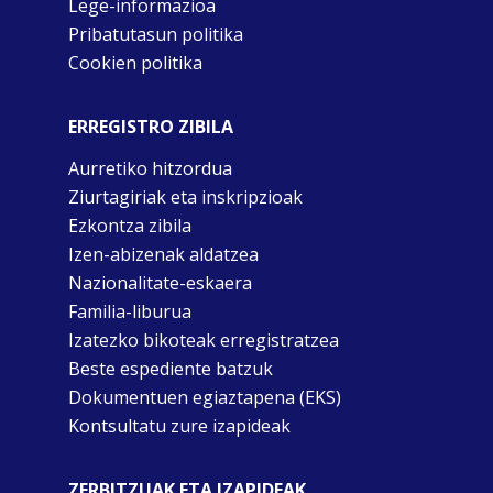
Lege-informazioa
Pribatutasun politika
Cookien politika
ERREGISTRO ZIBILA
Aurretiko hitzordua
Ziurtagiriak eta inskripzioak
Ezkontza zibila
Izen-abizenak aldatzea
Nazionalitate-eskaera
Familia-liburua
Izatezko bikoteak erregistratzea
Beste espediente batzuk
Dokumentuen egiaztapena (EKS)
Kontsultatu zure izapideak
ZERBITZUAK ETA IZAPIDEAK