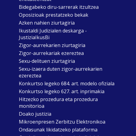
Bidegabeko diru-sarrerak itzultzea
Oposizioak prestatzeko bekak
Azken nahien ziurtagiria
Ikustaldi Judizialen deskarga -
JustiziaIkusBi
Zigor-aurrekarien ziurtagiria
Zigor-aurrekariak ezereztea
Sexu-delituen ziurtagiria
Sexu-izaera duten zigor-aurrekarien
ezereztea
Konkurtso legeko 684. art. modelo ofiziala
Konkurtso legeko 627. art. inprimakia
Hitzezko prozedura eta prozedura
monitorioa
Doako justizia
Mikroenpresen Zerbitzu Elektronikoa
Ondasunak likidatzeko plataforma