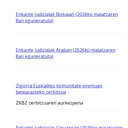
Enkante Judizialak Bizkaian (2026ko maiatzaren
8an eguneratuta)
Enkante Judizialak Araban (2026ko maiatzaren
8an eguneratuta)
Zigorra Euskadiko komunitate-eremuan
betearazteko zerbitzua
ZKBZ zerbitzuaren aurkezpena
Enkante Judizialak Gipuzkoan (2026ko maiatzaren