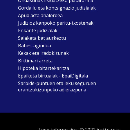
Ondasunak likidatzeko plataforma
Gordailu eta kontsignazio judizialak
Apud acta ahalordea
Judizioz kanpoko peritu-txostenak
Enkante judizialak
Salaketa bat aurkeztu
Babes-agindua
Kexak eta iradokizunak
Biktimari arreta
Hipoteka bitartekaritza
Epaiketa birtualak - EpaiDigitala
Sarbide-puntuen eta leku seguruen
erantzukizunpeko adierazpena
Lege-informazioa
© 2022 justizia.eus