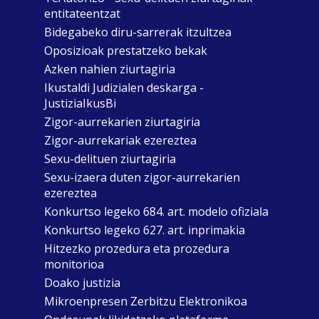
entitateentzat
Bidegabeko diru-sarrerak itzultzea
Oposizioak prestatzeko bekak
Azken nahien ziurtagiria
Ikustaldi Judizialen deskarga -
JustiziaIkusBi
Zigor-aurrekarien ziurtagiria
Zigor-aurrekariak ezereztea
Sexu-delituen ziurtagiria
Sexu-izaera duten zigor-aurrekarien
ezereztea
Konkurtso legeko 684. art. modelo ofiziala
Konkurtso legeko 627. art. inprimakia
Hitzezko prozedura eta prozedura
monitorioa
Doako justizia
Mikroenpresen Zerbitzu Elektronikoa