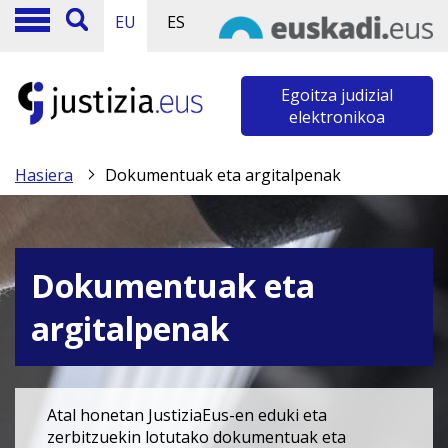
EU
ES
Egoitza judizial
elektronikoa
Hasiera
Dokumentuak eta argitalpenak
Dokumentuak eta
argitalpenak
Atal honetan JustiziaEus-en eduki eta
zerbitzuekin lotutako dokumentuak eta