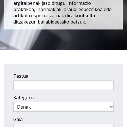
argitalpenak jaso ditugu. Informazio
praktikoa, inprimakiak, araudi espezifikoa edo
artikulu espezializatuak dira kontsulta
ditzakezun baliabideetako batzuk.
Testua
Kategoria
Gaia