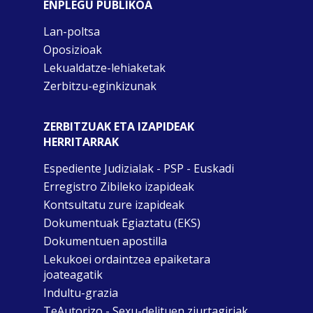
ENPLEGU PUBLIKOA
Lan-poltsa
Oposizioak
Lekualdatze-lehiaketak
Zerbitzu-eginkizunak
ZERBITZUAK ETA IZAPIDEAK
HERRITARRAK
Espediente Judizialak - PSP - Euskadi
Erregistro Zibileko izapideak
Kontsultatu zure izapideak
Dokumentuak Egiaztatu (EKS)
Dokumentuen apostilla
Lekukoei ordaintzea epaiketara
joateagatik
Indultu-grazia
TeAutorizo - Sexu-delituen ziurtagiriak