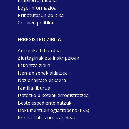
Erabilerraztasuna
Lege-informazioa
Pribatutasun politika
Cookien politika
ERREGISTRO ZIBILA
Aurretiko hitzordua
Ziurtagiriak eta inskripzioak
Ezkontza zibila
Izen-abizenak aldatzea
Nazionalitate-eskaera
Familia-liburua
Izatezko bikoteak erregistratzea
Beste espediente batzuk
Dokumentuen egiaztapena (EKS)
Kontsultatu zure izapideak