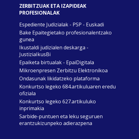
ZERBITZUAK ETA IZAPIDEAK
PROFESIONALAK
Espediente Judizialak - PSP - Euskadi
Bake Epaitegietako profesionalentzako
gunea
Ikustaldi judizialen deskarga -
JustiziaIkusBi
Epaiketa birtualak - EpaiDigitala
Mikroenpresen Zerbitzu Elektronikoa
Ondasunak likidatzeko plataforma
Konkurtso legeko 684.artikuluaren eredu
ofiziala
Konkurtso legeko 627.artikuluko
inprimakia
Sarbide-puntuen eta leku seguruen
erantzukizunpeko adierazpena