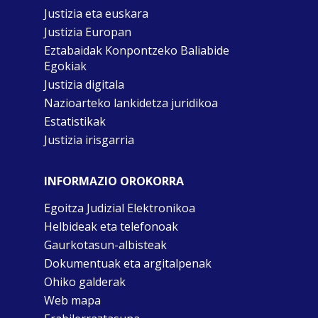
Justizia eta euskara
Justizia Europan
Eztabaidak Konpontzeko Baliabide
Egokiak
Justizia digitala
Nazioarteko lankidetza juridikoa
Estatistikak
Justizia irisgarria
INFORMAZIO OROKORRA
Egoitza Judizial Elektronikoa
Helbideak eta telefonoak
Gaurkotasun-albisteak
Dokumentuak eta argitalpenak
Ohiko galderak
Web mapa