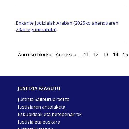
Enkante Judizialak Araban (2025ko abenduaren
23an eguneratuta)
Aurreko blocka
Aurrekoa
...
11
12
13
14
15
JUSTIZIA EZAGUTU
Justizia Sailburuordetza
Justiziaren antolaketa
Eskubideak eta betebeharrak
Justizia eta euskara