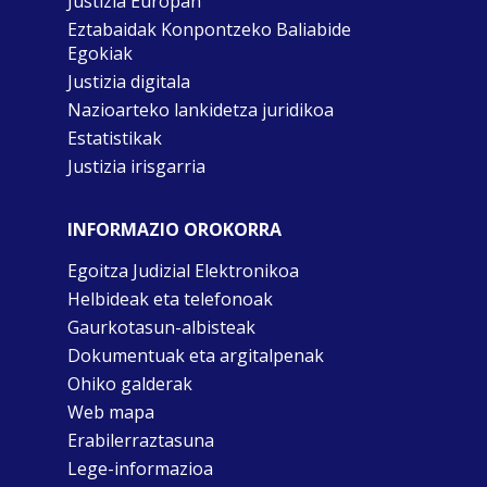
Justizia Europan
Eztabaidak Konpontzeko Baliabide
Egokiak
Justizia digitala
Nazioarteko lankidetza juridikoa
Estatistikak
Justizia irisgarria
INFORMAZIO OROKORRA
Egoitza Judizial Elektronikoa
Helbideak eta telefonoak
Gaurkotasun-albisteak
Dokumentuak eta argitalpenak
Ohiko galderak
Web mapa
Erabilerraztasuna
Lege-informazioa