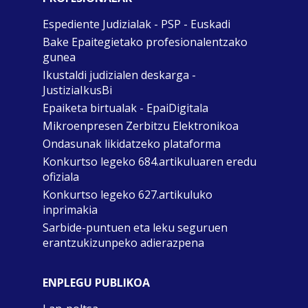
Espediente Judizialak - PSP - Euskadi
Bake Epaitegietako profesionalentzako
gunea
Ikustaldi judizialen deskarga -
JustiziaIkusBi
Epaiketa birtualak - EpaiDigitala
Mikroenpresen Zerbitzu Elektronikoa
Ondasunak likidatzeko plataforma
Konkurtso legeko 684.artikuluaren eredu
ofiziala
Konkurtso legeko 627.artikuluko
inprimakia
Sarbide-puntuen eta leku seguruen
erantzukizunpeko adierazpena
ENPLEGU PUBLIKOA