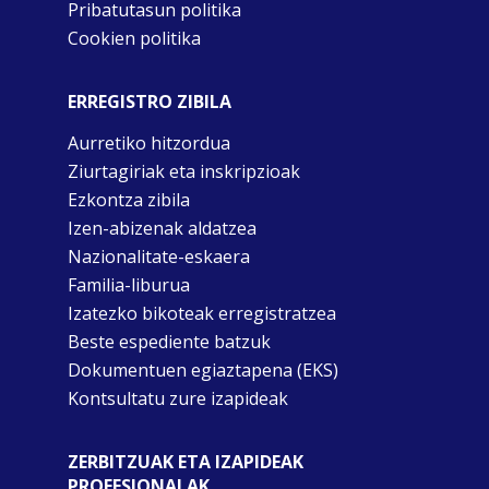
Pribatutasun politika
Cookien politika
ERREGISTRO ZIBILA
Aurretiko hitzordua
Ziurtagiriak eta inskripzioak
Ezkontza zibila
Izen-abizenak aldatzea
Nazionalitate-eskaera
Familia-liburua
Izatezko bikoteak erregistratzea
Beste espediente batzuk
Dokumentuen egiaztapena (EKS)
Kontsultatu zure izapideak
ZERBITZUAK ETA IZAPIDEAK
PROFESIONALAK