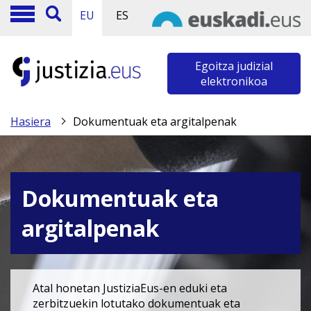
EU
ES
Egoitza judizial
elektronikoa
Hasiera
Dokumentuak eta argitalpenak
Dokumentuak eta
argitalpenak
Atal honetan JustiziaEus-en eduki eta
zerbitzuekin lotutako dokumentuak eta