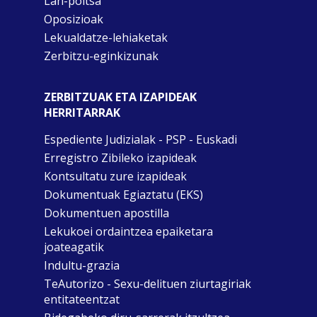
Lan-poltsa
Oposizioak
Lekualdatze-lehiaketak
Zerbitzu-eginkizunak
ZERBITZUAK ETA IZAPIDEAK
HERRITARRAK
Espediente Judizialak - PSP - Euskadi
Erregistro Zibileko izapideak
Kontsultatu zure izapideak
Dokumentuak Egiaztatu (EKS)
Dokumentuen apostilla
Lekukoei ordaintzea epaiketara
joateagatik
Indultu-grazia
TeAutorizo - Sexu-delituen ziurtagiriak
entitateentzat