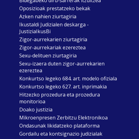
Bidegabeko diru-sarrerak itzultzea
Oposizioak prestatzeko bekak
Azken nahien ziurtagiria
Ikustaldi Judizialen deskarga -
JustiziaIkusBi
Zigor-aurrekarien ziurtagiria
Zigor-aurrekariak ezereztea
Sexu-delituen ziurtagiria
Sexu-izaera duten zigor-aurrekarien
ezereztea
Konkurtso legeko 684. art. modelo ofiziala
Konkurtso legeko 627. art. inprimakia
Hitzezko prozedura eta prozedura
monitorioa
Doako justizia
Mikroenpresen Zerbitzu Elektronikoa
Ondasunak likidatzeko plataforma
Gordailu eta kontsignazio judizialak