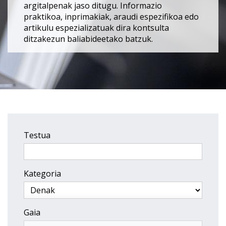
argitalpenak jaso ditugu. Informazio
praktikoa, inprimakiak, araudi espezifikoa edo
artikulu espezializatuak dira kontsulta
ditzakezun baliabideetako batzuk.
Testua
Kategoria
Gaia