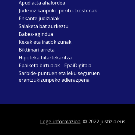
Apud acta ahalordea
Judizioz kanpoko peritu-txostenak
Enkante judizialak
Salaketa bat aurkeztu
Babes-agindua
Kexak eta iradokizunak
Biktimari arreta
Hipoteka bitartekaritza
Epaiketa birtualak - EpaiDigitala
Sarbide-puntuen eta leku seguruen
erantzukizunpeko adierazpena
Lege-informazioa
© 2022 justizia.eus