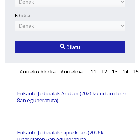
Edukia
Bilatu
Aurreko blocka
Aurrekoa
...
11
12
13
14
15
Enkante Judizialak Araban (2026ko urtarrilaren
8an eguneratuta)
Enkante Judizialak Gipuzkoan (2026ko
urtarrilaren 6an eguneratuta)