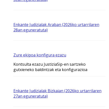
Enkante Judizialak Araban (2026ko urtarrilaren
28an eguneratuta)
Zure ekipoa konfigura ezazu
Kontsulta ezazu JustiziaSip-en sartzeko
gutxieneko baldintzak eta konfigurazioa
Enkante Judizialak Bizkaian (2026ko urtarrilaren
27an eguneratuta)