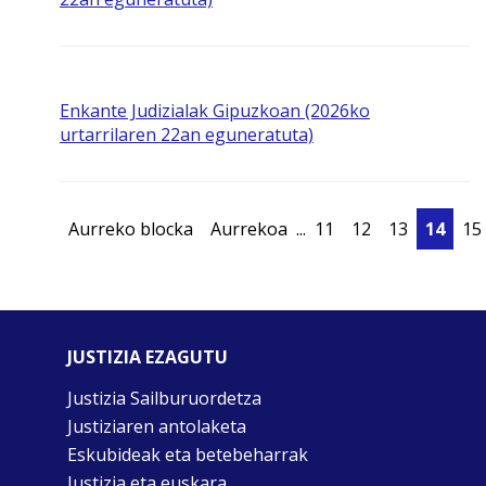
Enkante Judizialak Gipuzkoan (2026ko
urtarrilaren 22an eguneratuta)
Aurreko blocka
Aurrekoa
...
11
12
13
14
15
JUSTIZIA EZAGUTU
Justizia Sailburuordetza
Justiziaren antolaketa
Eskubideak eta betebeharrak
Justizia eta euskara