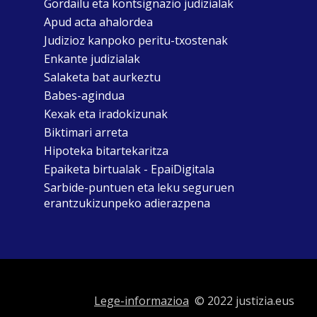
Gordailu eta kontsignazio judizialak
Apud acta ahalordea
Judizioz kanpoko peritu-txostenak
Enkante judizialak
Salaketa bat aurkeztu
Babes-agindua
Kexak eta iradokizunak
Biktimari arreta
Hipoteka bitartekaritza
Epaiketa birtualak - EpaiDigitala
Sarbide-puntuen eta leku seguruen
erantzukizunpeko adierazpena
Lege-informazioa
© 2022 justizia.eus