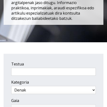
argitalpenak jaso ditugu. Informazio
praktikoa, inprimakiak, araudi espezifikoa edo
artikulu espezializatuak dira kontsulta
ditzakezun baliabideetako batzuk.
Testua
Kategoria
Gaia