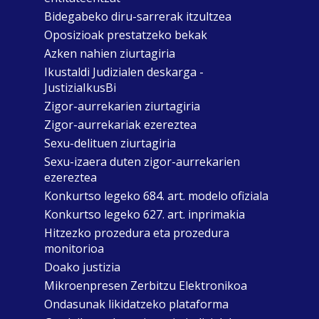
Bidegabeko diru-sarrerak itzultzea
Oposizioak prestatzeko bekak
Azken nahien ziurtagiria
Ikustaldi Judizialen deskarga -
JustiziaIkusBi
Zigor-aurrekarien ziurtagiria
Zigor-aurrekariak ezereztea
Sexu-delituen ziurtagiria
Sexu-izaera duten zigor-aurrekarien
ezereztea
Konkurtso legeko 684. art. modelo ofiziala
Konkurtso legeko 627. art. inprimakia
Hitzezko prozedura eta prozedura
monitorioa
Doako justizia
Mikroenpresen Zerbitzu Elektronikoa
Ondasunak likidatzeko plataforma