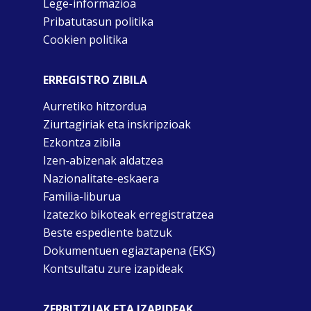
Lege-informazioa
Pribatutasun politika
Cookien politika
ERREGISTRO ZIBILA
Aurretiko hitzordua
Ziurtagiriak eta inskripzioak
Ezkontza zibila
Izen-abizenak aldatzea
Nazionalitate-eskaera
Familia-liburua
Izatezko bikoteak erregistratzea
Beste espediente batzuk
Dokumentuen egiaztapena (EKS)
Kontsultatu zure izapideak
ZERBITZUAK ETA IZAPIDEAK