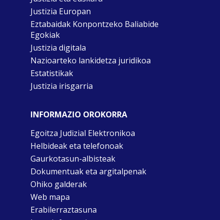
Justizia Europan
Eztabaidak Konpontzeko Baliabide
Egokiak
Justizia digitala
Nazioarteko lankidetza juridikoa
Estatistikak
Justizia irisgarria
INFORMAZIO OROKORRA
Egoitza Judizial Elektronikoa
Helbideak eta telefonoak
Gaurkotasun-albisteak
Dokumentuak eta argitalpenak
Ohiko galderak
Web mapa
Erabilerraztasuna