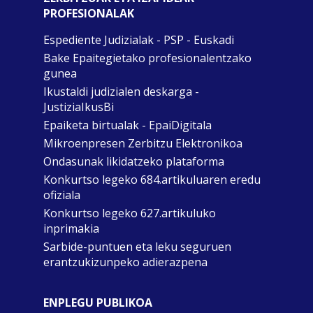
PROFESIONALAK
Espediente Judizialak - PSP - Euskadi
Bake Epaitegietako profesionalentzako
gunea
Ikustaldi judizialen deskarga -
JustiziaIkusBi
Epaiketa birtualak - EpaiDigitala
Mikroenpresen Zerbitzu Elektronikoa
Ondasunak likidatzeko plataforma
Konkurtso legeko 684.artikuluaren eredu
ofiziala
Konkurtso legeko 627.artikuluko
inprimakia
Sarbide-puntuen eta leku seguruen
erantzukizunpeko adierazpena
ENPLEGU PUBLIKOA