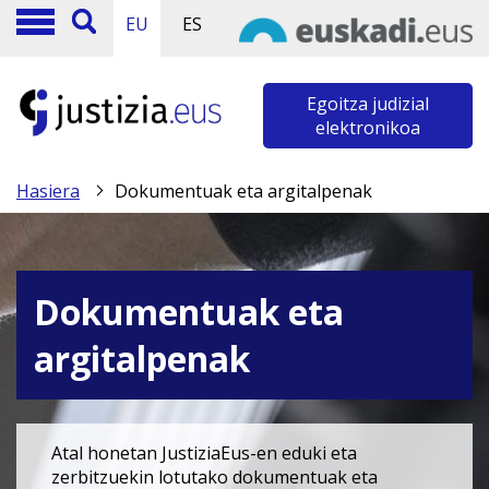
EU
ES
Egoitza judizial
elektronikoa
Hasiera
Dokumentuak eta argitalpenak
Dokumentuak eta
argitalpenak
Atal honetan JustiziaEus-en eduki eta
zerbitzuekin lotutako dokumentuak eta