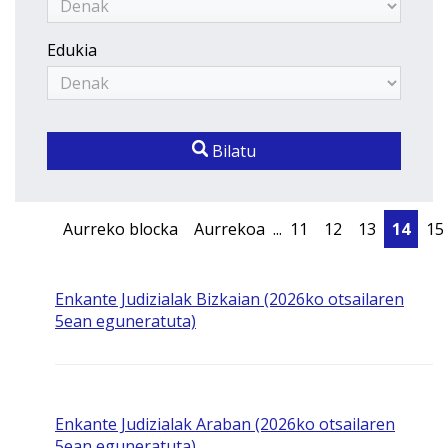
Edukia
Bilatu
Aurreko blocka
Aurrekoa
...
11
12
13
14
15
Enkante Judizialak Bizkaian (2026ko otsailaren
5ean eguneratuta)
Enkante Judizialak Araban (2026ko otsailaren
5ean eguneratuta)