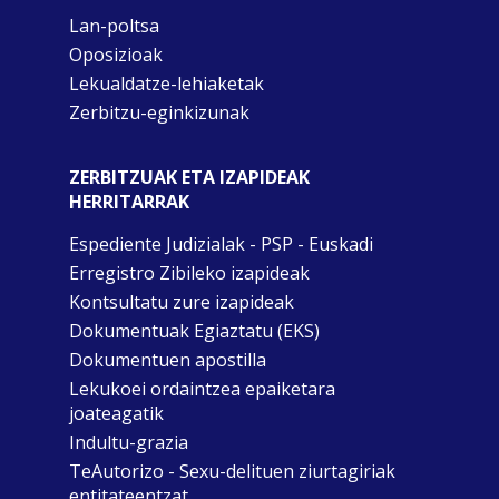
Lan-poltsa
Oposizioak
Lekualdatze-lehiaketak
Zerbitzu-eginkizunak
ZERBITZUAK ETA IZAPIDEAK
HERRITARRAK
Espediente Judizialak - PSP - Euskadi
Erregistro Zibileko izapideak
Kontsultatu zure izapideak
Dokumentuak Egiaztatu (EKS)
Dokumentuen apostilla
Lekukoei ordaintzea epaiketara
joateagatik
Indultu-grazia
TeAutorizo - Sexu-delituen ziurtagiriak
entitateentzat