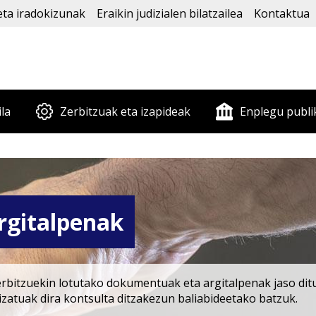
eta iradokizunak
Eraikin judizialen bilatzailea
Kontaktua
ila
Zerbitzuak eta izapideak
Enplegu publi
gitalpenak
erbitzuekin lotutako dokumentuak eta argitalpenak jaso dit
lizatuak dira kontsulta ditzakezun baliabideetako batzuk.