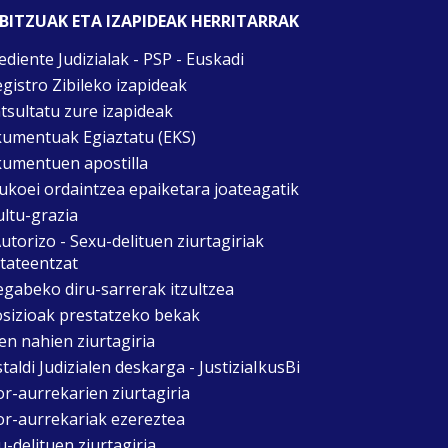
BITZUAK ETA IZAPIDEAK HERRITARRAK
ediente Judizialak - PSP - Euskadi
egistro Zibileko izapideak
tsultatu zure izapideak
umentuak Egiaztatu (EKS)
umentuen apostilla
ukoei ordaintzea epaiketara joateagatik
ultu-grazia
utorizo - Sexu-delituen ziurtagiriak
itateentzat
egabeko diru-sarrerak itzultzea
sizioak prestatzeko bekak
en nahien ziurtagiria
taldi Judizialen deskarga - JustiziaIkusBi
or-aurrekarien ziurtagiria
or-aurrekariak ezereztea
u-delituen ziurtagiria