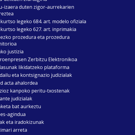
u-izaera duten zigor-aurrekarien
reztea
kurtso legeko 684. art. modelo ofiziala
kurtso legeko 627. art. inprimakia
zezko prozedura eta prozedura
itorioa
ko justizia
roenpresen Zerbitzu Elektronikoa
asunak likidatzeko plataforma
dailu eta kontsignazio judizialak
d acta ahalordea
izioz kanpoko peritu-txostenak
ante judizialak
aketa bat aurkeztu
es-agindua
ak eta iradokizunak
timari arreta