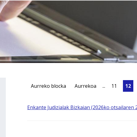
Aurreko blocka
Aurrekoa
...
11
12
Enkante Judizialak Bizkaian (2026ko otsailaren