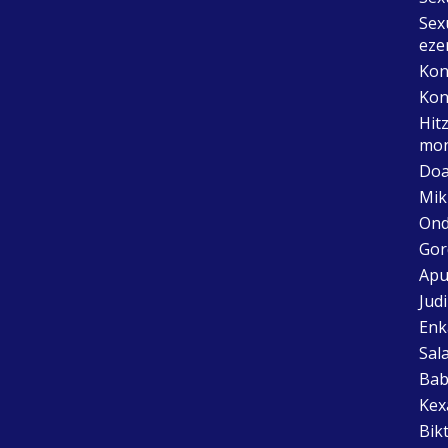
Sex
eze
Kon
Kon
Hit
mon
Doa
Mik
Ond
Gor
Apu
Jud
Enk
Sal
Bab
Kex
Bik