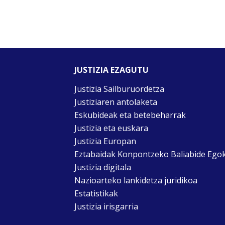
JUSTIZIA EZAGUTU
Justizia Sailburuordetza
Justiziaren antolaketa
Eskubideak eta betebeharrak
Justizia eta euskara
Justizia Europan
Eztabaidak Konpontzeko Baliabide Ego
Justizia digitala
Nazioarteko lankidetza juridikoa
Estatistikak
Justizia irisgarria