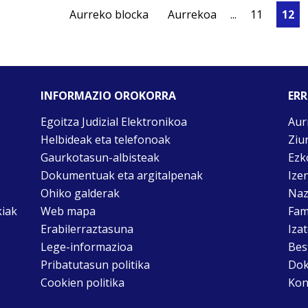
Aurreko blocka
Aurrekoa
...
11
12
INFORMAZIO OROKORRA
ERR
Egoitza Judizial Elektronikoa
Aur
Helbideak eta telefonoak
Ziu
Gaurkotasun-albisteak
Ezk
Dokumentuak eta argitalpenak
Ize
Ohiko galderak
Naz
kiak
Web mapa
Fam
Erabilerraztasuna
Iza
Lege-informazioa
Bes
Pribatutasun politika
Dok
Cookien politika
Kon