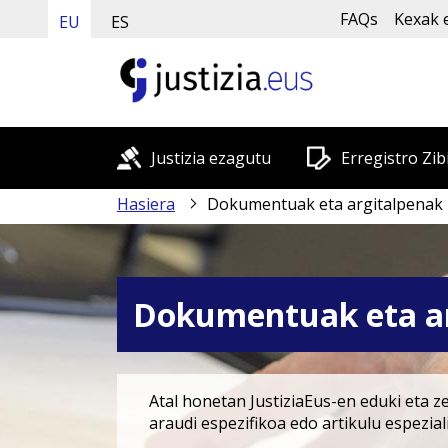
FAQs
Kexak 
EU
ES
Justizia ezagutu
Erregistro Zib
Hasiera
Dokumentuak eta argitalpenak
Dokumentuak eta ar
Atal honetan JustiziaEus-en eduki eta z
araudi espezifikoa edo artikulu espezia