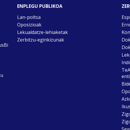
ENPLEGU PUBLIKOA
ZER
Lan-poltsa
Esp
Oposizioak
Err
Lekualdatze-lehiaketak
Kon
Zerbitzu-eginkizunak
Dok
usBi
Dok
Lek
Ind
TeA
du
ent
Bid
Opo
Azk
Ikus
Zig
Zig
Sex