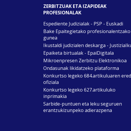
ZERBITZUAK ETA IZAPIDEAK
PROFESIONALAK
Espediente Judizialak - PSP - Euskadi
Bake Epaitegietako profesionalentzako
gunea
Ikustaldi judizialen deskarga - JustiziaIk
Epaiketa birtualak - EpaiDigitala
Mikroenpresen Zerbitzu Elektronikoa
Ondasunak likidatzeko plataforma
Konkurtso legeko 684.artikuluaren ere
ofiziala
Konkurtso legeko 627.artikuluko
inprimakia
Sarbide-puntuen eta leku seguruen
erantzukizunpeko adierazpena