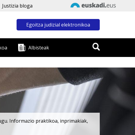
Justizia bloga
Egoitza judizial elektronikoa
koa
Albisteak
ugu. Informazio praktikoa, inprimakiak,