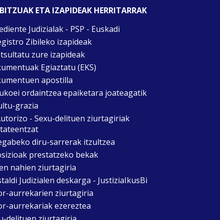
BITZUAK ETA IZAPIDEAK HERRITARRAK
ediente Judizialak - PSP - Euskadi
egistro Zibileko izapideak
tsultatu zure izapideak
umentuak Egiaztatu (EKS)
umentuen apostilla
ukoei ordaintzea epaiketara joateagatik
ultu-grazia
utorizo - Sexu-delituen ziurtagiriak
itateentzat
egabeko diru-sarrerak itzultzea
sizioak prestatzeko bekak
en nahien ziurtagiria
taldi Judizialen deskarga - JustiziaIkusBi
or-aurrekarien ziurtagiria
or-aurrekariak ezereztea
u-delituen ziurtagiria