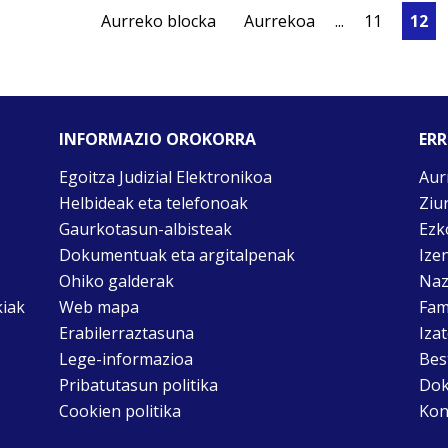
Aurreko blocka
Aurrekoa
...
11
12
INFORMAZIO OROKORRA
ERR
Egoitza Judizial Elektronikoa
Aur
Helbideak eta telefonoak
Ziu
Gaurkotasun-albisteak
Ezk
Dokumentuak eta argitalpenak
Ize
Ohiko galderak
Naz
kiak
Web mapa
Fam
Erabilerraztasuna
Iza
Lege-informazioa
Bes
Pribatutasun politika
Dok
Cookien politika
Kon