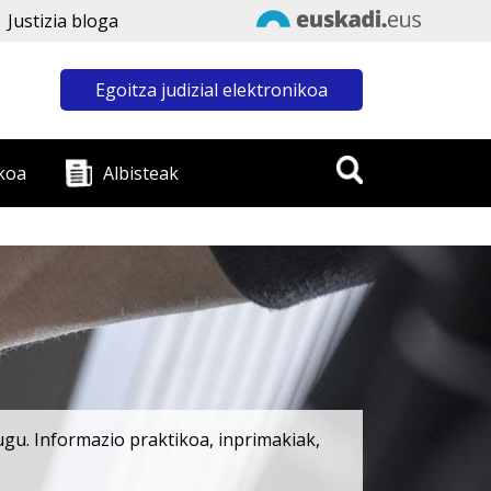
Justizia bloga
Egoitza judizial elektronikoa
koa
Albisteak
ugu. Informazio praktikoa, inprimakiak,