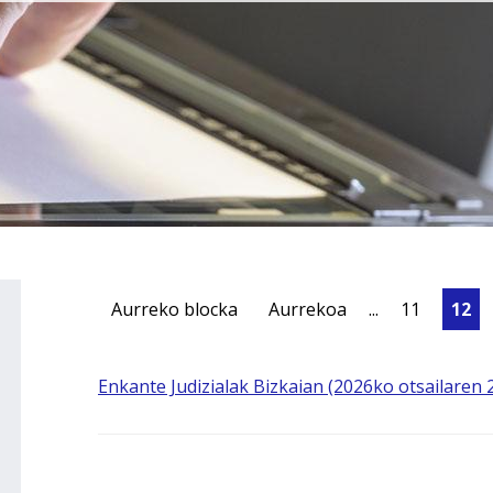
Aurreko blocka
Aurrekoa
...
11
12
Enkante Judizialak Bizkaian (2026ko otsailaren