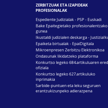
ZERBITZUAK ETA IZAPIDEAK
PROFESIONALAK
Espediente Judizialak - PSP - Euskadi
Bake Epaitegietako profesionalentzako
gunea
Ikustaldi judizialen deskarga - JustiziaIk
Epaiketa birtualak - EpaiDigitala
Mikroenpresen Zerbitzu Elektronikoa
Ondasunak likidatzeko plataforma
Konkurtso legeko 684.artikuluaren ere
ofiziala
Konkurtso legeko 627.artikuluko
inprimakia
Sarbide-puntuen eta leku seguruen
erantzukizunpeko adierazpena