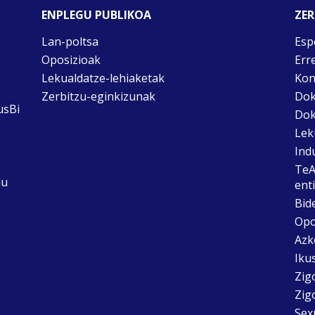
ENPLEGU PUBLIKOA
ZER
Lan-poltsa
Esp
Oposizioak
Err
Lekualdatze-lehiaketak
Kon
Zerbitzu-eginkizunak
Dok
usBi
Dok
Lek
Ind
TeA
du
ent
Bid
Opo
Azk
Ikus
Zig
Zig
Sex