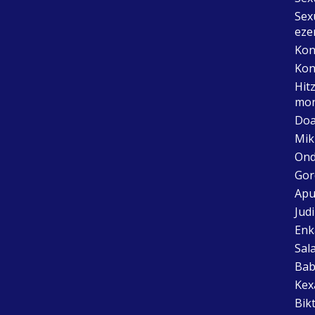
Sex
eze
Kon
Kon
Hit
mon
Doa
Mik
Ond
Gor
Apu
Jud
Enk
Sal
Bab
Kex
Bik