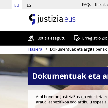
FAQs
Kexak 
EU
ES
Justizia ezagutu
Erregistro Zib
Hasiera
Dokumentuak eta argitalpenak
Dokumentuak eta ar
Atal honetan JustiziaEus-en eduki eta z
araudi espezifikoa edo artikulu espezia