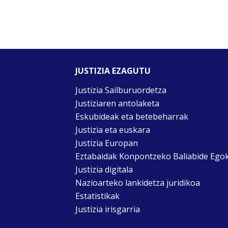
JUSTIZIA EZAGUTU
Justizia Sailburuordetza
Justiziaren antolaketa
Eskubideak eta betebeharrak
Justizia eta euskara
Justizia Europan
Eztabaidak Konpontzeko Baliabide Ego
Justizia digitala
Nazioarteko lankidetza juridikoa
Estatistikak
Justizia irisgarria