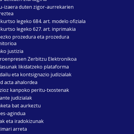
u-izaera duten zigor-aurrekarien
reztea
kurtso legeko 684. art. modelo ofiziala
kurtso legeko 627. art. inprimakia
zezko prozedura eta prozedura
itorioa
ko justizia
roenpresen Zerbitzu Elektronikoa
asunak likidatzeko plataforma
dailu eta kontsignazio judizialak
d acta ahalordea
izioz kanpoko peritu-txostenak
ante judizialak
aketa bat aurkeztu
es-agindua
ak eta iradokizunak
timari arreta