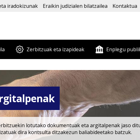
eta iradokizunak
Eraikin judizialen bilatzailea
Kontaktua
ila
Zerbitzuak eta izapideak
Enplegu publi
gitalpenak
erbitzuekin lotutako dokumentuak eta argitalpenak jaso dit
lizatuak dira kontsulta ditzakezun baliabideetako batzuk.