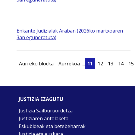
Enkante Judizialak Araban (2026ko martxoaren
3an eguneratuta)
Aurreko blocka
Aurrekoa
...
11
12
13
14
15
JUSTIZIA EZAGUTU
Justizia Sailburuordetza
Justiziaren antolaketa
Eskubideak eta betebeharrak
Justizia eta euskara