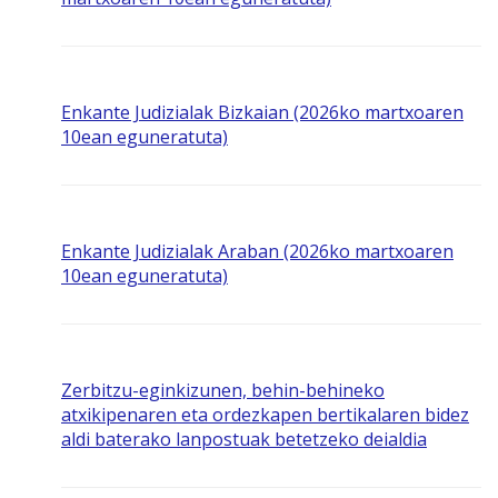
Enkante Judizialak Bizkaian (2026ko martxoaren
10ean eguneratuta)
Enkante Judizialak Araban (2026ko martxoaren
10ean eguneratuta)
Zerbitzu-eginkizunen, behin-behineko
atxikipenaren eta ordezkapen bertikalaren bidez
aldi baterako lanpostuak betetzeko deialdia