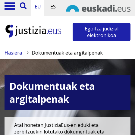
EU
ES
Egoitza judizial
elektronikoa
Hasiera
Dokumentuak eta argitalpenak
Dokumentuak eta
argitalpenak
Atal honetan JustiziaEus-en eduki eta
zerbitzuekin lotutako dokumentuak eta