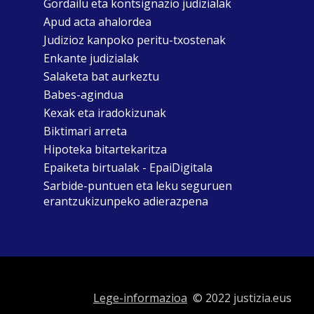
Gordailu eta kontsignazio judizialak
Apud acta ahalordea
Judizioz kanpoko peritu-txostenak
Enkante judizialak
Salaketa bat aurkeztu
Babes-agindua
Kexak eta iradokizunak
Biktimari arreta
Hipoteka bitartekaritza
Epaiketa birtualak - EpaiDigitala
Sarbide-puntuen eta leku seguruen
erantzukizunpeko adierazpena
Lege-informazioa
© 2022 justizia.eus