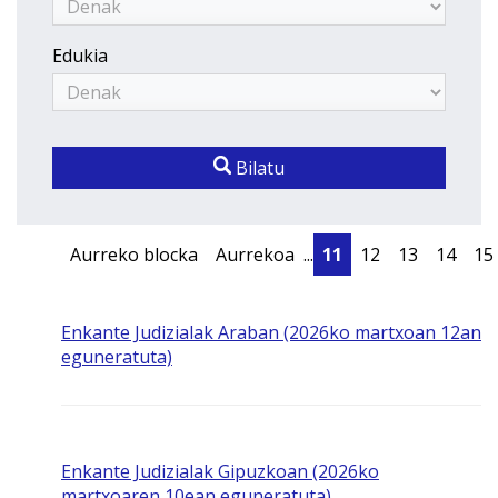
Edukia
Bilatu
Aurreko blocka
Aurrekoa
...
11
12
13
14
15
Enkante Judizialak Araban (2026ko martxoan 12an
eguneratuta)
Enkante Judizialak Gipuzkoan (2026ko
martxoaren 10ean eguneratuta)