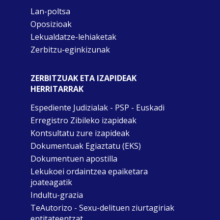
Lan-poltsa
Oposizioak
Lekualdatze-lehiaketak
Zerbitzu-eginkizunak
ZERBITZUAK ETA IZAPIDEAK
HERRITARRAK
Espediente Judizialak - PSP - Euskadi
Erregistro Zibileko izapideak
Kontsultatu zure izapideak
Dokumentuak Egiaztatu (EKS)
Dokumentuen apostilla
Lekukoei ordaintzea epaiketara
joateagatik
Indultu-grazia
TeAutorizo - Sexu-delituen ziurtagiriak
entitateentzat