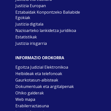
Justizia Europan
Eztabaidak Konpontzeko Baliabide
Egokiak
Justizia digitala
Nazioarteko lankidetza juridikoa
Estatistikak
Justizia irisgarria
INFORMAZIO OROKORRA
Egoitza Judizial Elektronikoa
Helbideak eta telefonoak
Gaurkotasun-albisteak
Dokumentuak eta argitalpenak
Ohiko galderak
Web mapa
Erabilerraztasuna