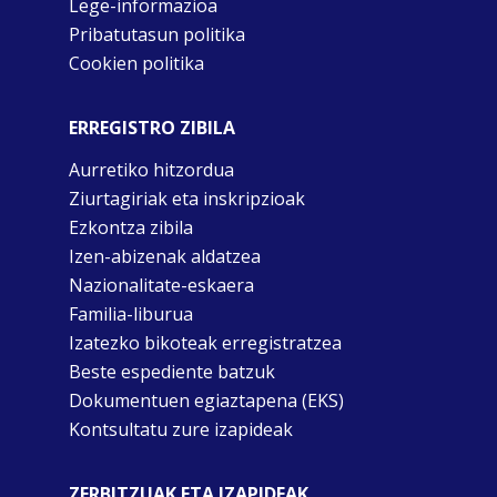
Lege-informazioa
Pribatutasun politika
Cookien politika
ERREGISTRO ZIBILA
Aurretiko hitzordua
Ziurtagiriak eta inskripzioak
Ezkontza zibila
Izen-abizenak aldatzea
Nazionalitate-eskaera
Familia-liburua
Izatezko bikoteak erregistratzea
Beste espediente batzuk
Dokumentuen egiaztapena (EKS)
Kontsultatu zure izapideak
ZERBITZUAK ETA IZAPIDEAK