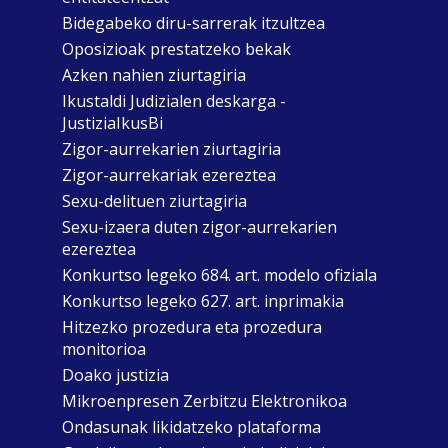
Bidegabeko diru-sarrerak itzultzea
Oposizioak prestatzeko bekak
Azken nahien ziurtagiria
Ikustaldi Judizialen deskarga -
JustiziaIkusBi
Zigor-aurrekarien ziurtagiria
Zigor-aurrekariak ezereztea
Sexu-delituen ziurtagiria
Sexu-izaera duten zigor-aurrekarien
ezereztea
Konkurtso legeko 684. art. modelo ofiziala
Konkurtso legeko 627. art. inprimakia
Hitzezko prozedura eta prozedura
monitorioa
Doako justizia
Mikroenpresen Zerbitzu Elektronikoa
Ondasunak likidatzeko plataforma