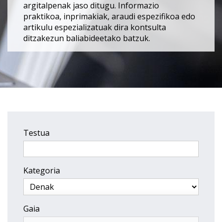
argitalpenak jaso ditugu. Informazio
praktikoa, inprimakiak, araudi espezifikoa edo
artikulu espezializatuak dira kontsulta
ditzakezun baliabideetako batzuk.
Testua
Kategoria
Gaia