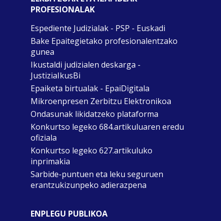
PROFESIONALAK
Espediente Judizialak - PSP - Euskadi
Bake Epaitegietako profesionalentzako
gunea
Ikustaldi judizialen deskarga -
JustiziaIkusBi
Epaiketa birtualak - EpaiDigitala
Mikroenpresen Zerbitzu Elektronikoa
Ondasunak likidatzeko plataforma
Konkurtso legeko 684.artikuluaren eredu
ofiziala
Konkurtso legeko 627.artikuluko
inprimakia
Sarbide-puntuen eta leku seguruen
erantzukizunpeko adierazpena
ENPLEGU PUBLIKOA