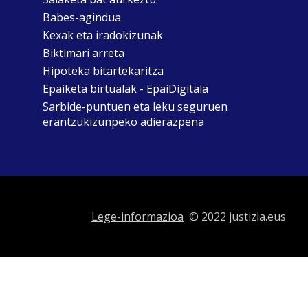
Babes-agindua
Kexak eta iradokizunak
Biktimari arreta
Hipoteka bitartekaritza
Epaiketa birtualak - EpaiDigitala
Sarbide-puntuen eta leku seguruen
erantzukizunpeko adierazpena
Lege-informazioa
© 2022 justizia.eus