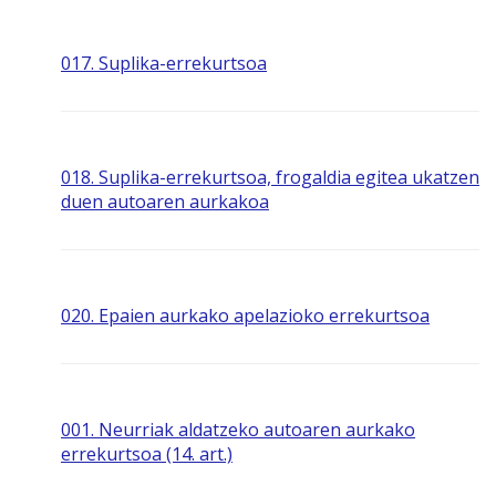
017. Suplika-errekurtsoa
018. Suplika-errekurtsoa, frogaldia egitea ukatzen
duen autoaren aurkakoa
020. Epaien aurkako apelazioko errekurtsoa
001. Neurriak aldatzeko autoaren aurkako
errekurtsoa (14. art.)