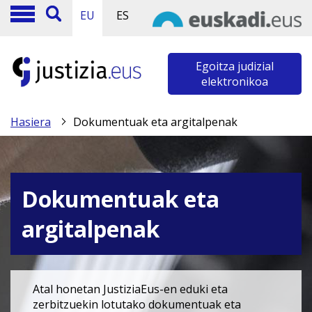
EU
ES
Egoitza judizial
elektronikoa
Hasiera
Dokumentuak eta argitalpenak
Dokumentuak eta
argitalpenak
Atal honetan JustiziaEus-en eduki eta
zerbitzuekin lotutako dokumentuak eta