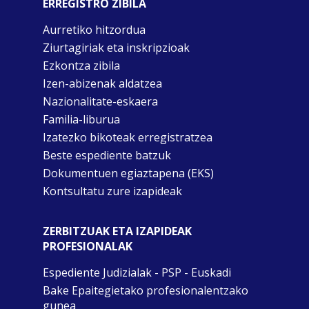
ERREGISTRO ZIBILA
Aurretiko hitzordua
Ziurtagiriak eta inskripzioak
Ezkontza zibila
Izen-abizenak aldatzea
Nazionalitate-eskaera
Familia-liburua
Izatezko bikoteak erregistratzea
Beste espediente batzuk
Dokumentuen egiaztapena (EKS)
Kontsultatu zure izapideak
ZERBITZUAK ETA IZAPIDEAK
PROFESIONALAK
Espediente Judizialak - PSP - Euskadi
Bake Epaitegietako profesionalentzako
gunea