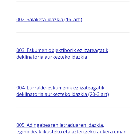
002. Salaketa-idazkia (16. art.)
003. Eskumen objektiborik ez izateagatik
deklinatoria aurkezteko idazkia
004. Lurralde-eskumenik ez izateagatik
deklinatoria aurkezteko idazkia (20-3 art)
005. Adingabearen letraduaren idazkia,
eginbideak ikusteko eta aztertzeko aukera eman