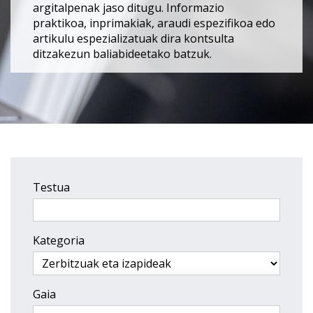
argitalpenak jaso ditugu. Informazio
praktikoa, inprimakiak, araudi espezifikoa edo
artikulu espezializatuak dira kontsulta
ditzakezun baliabideetako batzuk.
Testua
Kategoria
Gaia