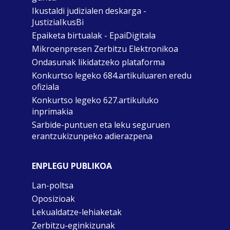
Ikustaldi judizialen deskarga -
JustiziaIkusBi
Epaiketa birtualak - EpaiDigitala
Mikroenpresen Zerbitzu Elektronikoa
Ondasunak likidatzeko plataforma
Konkurtso legeko 684.artikuluaren eredu
ofiziala
Konkurtso legeko 627.artikuluko
inprimakia
Sarbide-puntuen eta leku seguruen
erantzukizunpeko adierazpena
ENPLEGU PUBLIKOA
Lan-poltsa
Oposizioak
Lekualdatze-lehiaketak
Zerbitzu-eginkizunak