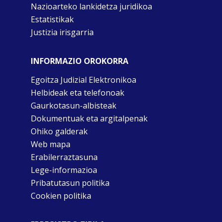
Nazioarteko lankidetza juridikoa
Estatistikak
Justizia irisgarria
INFORMAZIO OROKORRA
Egoitza Judizial Elektronikoa
Helbideak eta telefonoak
Gaurkotasun-albisteak
Dokumentuak eta argitalpenak
Ohiko galderak
Web mapa
Erabilerraztasuna
Lege-informazioa
Pribatutasun politika
Cookien politika