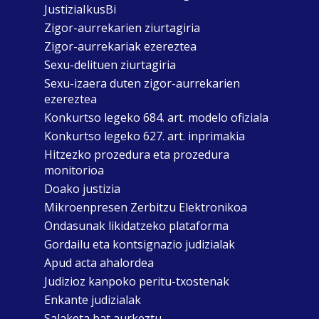
JustiziaIkusBi
Zigor-aurrekarien ziurtagiria
Zigor-aurrekariak ezereztea
Sexu-delituen ziurtagiria
Sexu-izaera duten zigor-aurrekarien
ezereztea
Konkurtso legeko 684. art. modelo ofiziala
Konkurtso legeko 627. art. inprimakia
Hitzezko prozedura eta prozedura
monitorioa
Doako justizia
Mikroenpresen Zerbitzu Elektronikoa
Ondasunak likidatzeko plataforma
Gordailu eta kontsignazio judizialak
Apud acta ahalordea
Judizioz kanpoko peritu-txostenak
Enkante judizialak
Salaketa bat aurkeztu