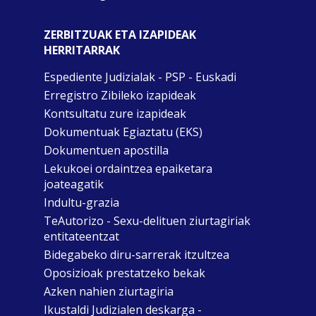
ZERBITZUAK ETA IZAPIDEAK
HERRITARRAK
Espediente Judizialak - PSP - Euskadi
Erregistro Zibileko izapideak
Kontsultatu zure izapideak
Dokumentuak Egiaztatu (EKS)
Dokumentuen apostilla
Lekukoei ordaintzea epaiketara
joateagatik
Indultu-grazia
TeAutorizo - Sexu-delituen ziurtagiriak
entitateentzat
Bidegabeko diru-sarrerak itzultzea
Oposizioak prestatzeko bekak
Azken nahien ziurtagiria
Ikustaldi Judizialen deskarga -