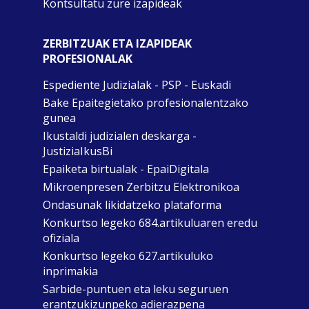
Kontsultatu zure izapideak
ZERBITZUAK ETA IZAPIDEAK
PROFESIONALAK
Espediente Judizialak - PSP - Euskadi
Bake Epaitegietako profesionalentzako
gunea
Ikustaldi judizialen deskarga -
JustiziaIkusBi
Epaiketa birtualak - EpaiDigitala
Mikroenpresen Zerbitzu Elektronikoa
Ondasunak likidatzeko plataforma
Konkurtso legeko 684.artikuluaren eredu
ofiziala
Konkurtso legeko 627.artikuluko
inprimakia
Sarbide-puntuen eta leku seguruen
erantzukizunpeko adierazpena