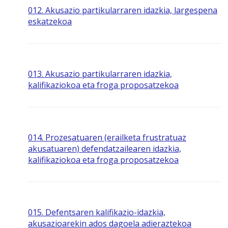
012. Akusazio partikularraren idazkia, largespena
eskatzekoa
013. Akusazio partikularraren idazkia,
kalifikaziokoa eta froga proposatzekoa
014. Prozesatuaren (erailketa frustratuaz
akusatuaren) defendatzailearen idazkia,
kalifikaziokoa eta froga proposatzekoa
015. Defentsaren kalifikazio-idazkia,
akusazioarekin ados dagoela adieraztekoa