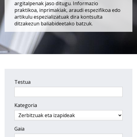
argitalpenak jaso ditugu. Informazio
praktikoa, inprimakiak, araudi espezifikoa edo
artikulu espezializatuak dira kontsulta
ditzakezun baliabideetako batzuk.
Testua
Kategoria
Gaia