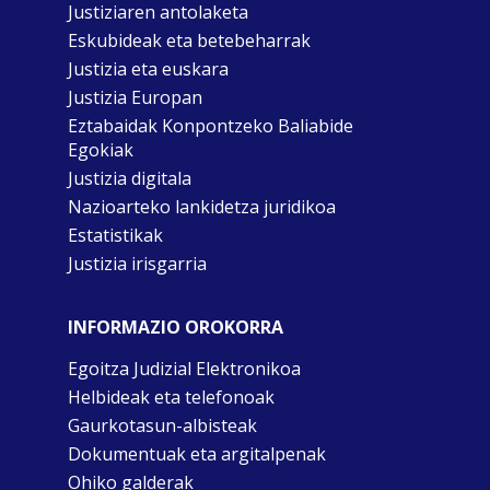
Justiziaren antolaketa
Eskubideak eta betebeharrak
Justizia eta euskara
Justizia Europan
Eztabaidak Konpontzeko Baliabide
Egokiak
Justizia digitala
Nazioarteko lankidetza juridikoa
Estatistikak
Justizia irisgarria
INFORMAZIO OROKORRA
Egoitza Judizial Elektronikoa
Helbideak eta telefonoak
Gaurkotasun-albisteak
Dokumentuak eta argitalpenak
Ohiko galderak