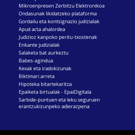
Mikroenpresen Zerbitzu Elektronikoa
Ondasunak likidatzeko plataforma
Gordailu eta kontsignazio judizialak
Apud acta ahalordea
Judizioz kanpoko peritu-txostenak
Enkante judizialak
Salaketa bat aurkeztu
Babes-agindua
Kexak eta iradokizunak
Biktimari arreta
Hipoteka bitartekaritza
Epaiketa birtualak - EpaiDigitala
Sarbide-puntuen eta leku seguruen
erantzukizunpeko adierazpena