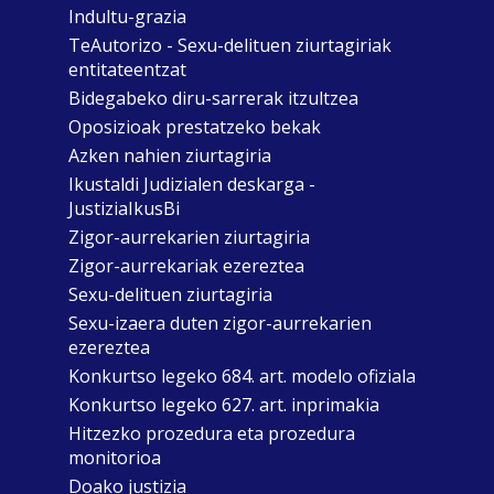
Indultu-grazia
TeAutorizo - Sexu-delituen ziurtagiriak
entitateentzat
Bidegabeko diru-sarrerak itzultzea
Oposizioak prestatzeko bekak
Azken nahien ziurtagiria
Ikustaldi Judizialen deskarga -
JustiziaIkusBi
Zigor-aurrekarien ziurtagiria
Zigor-aurrekariak ezereztea
Sexu-delituen ziurtagiria
Sexu-izaera duten zigor-aurrekarien
ezereztea
Konkurtso legeko 684. art. modelo ofiziala
Konkurtso legeko 627. art. inprimakia
Hitzezko prozedura eta prozedura
monitorioa
Doako justizia