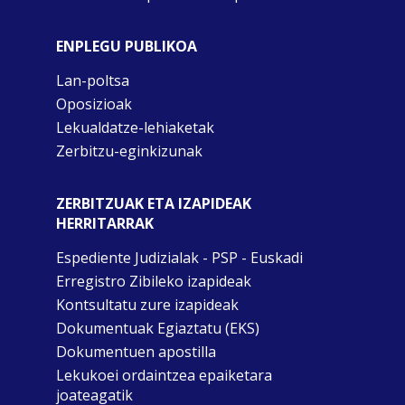
ENPLEGU PUBLIKOA
Lan-poltsa
Oposizioak
Lekualdatze-lehiaketak
Zerbitzu-eginkizunak
ZERBITZUAK ETA IZAPIDEAK
HERRITARRAK
Espediente Judizialak - PSP - Euskadi
Erregistro Zibileko izapideak
Kontsultatu zure izapideak
Dokumentuak Egiaztatu (EKS)
Dokumentuen apostilla
Lekukoei ordaintzea epaiketara
joateagatik