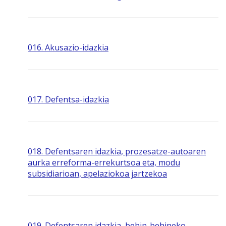
016. Akusazio-idazkia
017. Defentsa-idazkia
018. Defentsaren idazkia, prozesatze-autoaren
aurka erreforma-errekurtsoa eta, modu
subsidiarioan, apelaziokoa jartzekoa
019. Defentsaren idazkia, behin-behineko