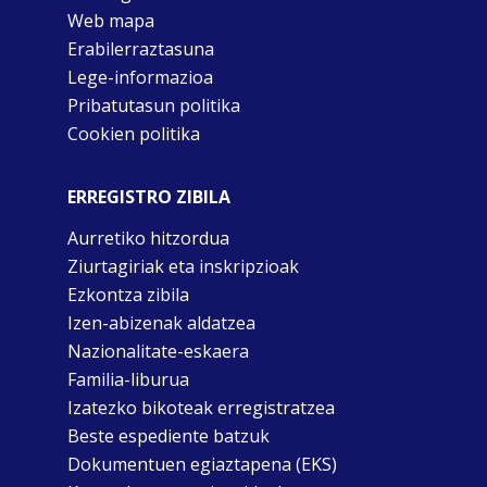
Web mapa
Erabilerraztasuna
Lege-informazioa
Pribatutasun politika
Cookien politika
ERREGISTRO ZIBILA
Aurretiko hitzordua
Ziurtagiriak eta inskripzioak
Ezkontza zibila
Izen-abizenak aldatzea
Nazionalitate-eskaera
Familia-liburua
Izatezko bikoteak erregistratzea
Beste espediente batzuk
Dokumentuen egiaztapena (EKS)