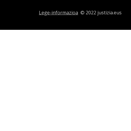
Lege-informazioa
© 2022 justizia.eus