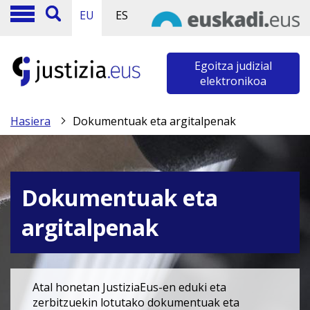
EU
ES
Egoitza judizial
elektronikoa
Hasiera
Dokumentuak eta argitalpenak
Dokumentuak eta
argitalpenak
Atal honetan JustiziaEus-en eduki eta
zerbitzuekin lotutako dokumentuak eta