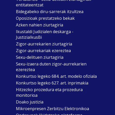
entitateentzat
Bidegabeko diru-sarrerak itzultzea
Oposizioak prestatzeko bekak
Azken nahien ziurtagiria
Ikustaldi Judizialen deskarga -
JustiziaIkusBi
Zigor-aurrekarien ziurtagiria
Zigor-aurrekariak ezereztea
Sexu-delituen ziurtagiria
Sexu-izaera duten zigor-aurrekarien
ezereztea
Konkurtso legeko 684. art. modelo ofiziala
Konkurtso legeko 627. art. inprimakia
Hitzezko prozedura eta prozedura
monitorioa
Doako justizia
Mikroenpresen Zerbitzu Elektronikoa