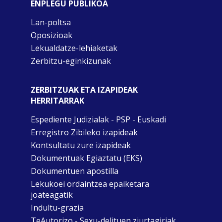
ENPLEGU PUBLIKOA
Lan-poltsa
Oposizioak
Lekualdatze-lehiaketak
Zerbitzu-eginkizunak
ZERBITZUAK ETA IZAPIDEAK
HERRITARRAK
Espediente Judizialak - PSP - Euskadi
Erregistro Zibileko izapideak
Kontsultatu zure izapideak
Dokumentuak Egiaztatu (EKS)
Dokumentuen apostilla
Lekukoei ordaintzea epaiketara
joateagatik
Indultu-grazia
TeAutorizo - Sexu-delituen ziurtagiriak