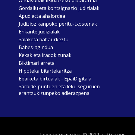
Ondasunak likidatzeko plataforma
Gordailu eta kontsignazio judizialak
Apud acta ahalordea
Judizioz kanpoko peritu-txostenak
Enkante judizialak
Salaketa bat aurkeztu
Babes-agindua
Kexak eta iradokizunak
Biktimari arreta
Hipoteka bitartekaritza
Epaiketa birtualak - EpaiDigitala
Sarbide-puntuen eta leku seguruen
erantzukizunpeko adierazpena
Lege-informazioa
© 2022 justizia.eus