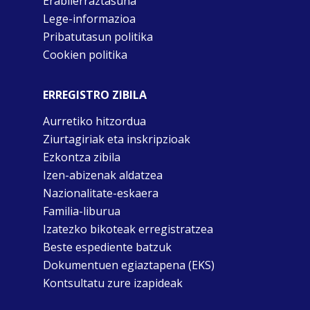
Erabilerraztasuna
Lege-informazioa
Pribatutasun politika
Cookien politika
ERREGISTRO ZIBILA
Aurretiko hitzordua
Ziurtagiriak eta inskripzioak
Ezkontza zibila
Izen-abizenak aldatzea
Nazionalitate-eskaera
Familia-liburua
Izatezko bikoteak erregistratzea
Beste espediente batzuk
Dokumentuen egiaztapena (EKS)
Kontsultatu zure izapideak