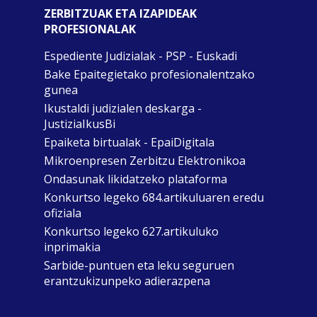
ZERBITZUAK ETA IZAPIDEAK
PROFESIONALAK
Espediente Judizialak - PSP - Euskadi
Bake Epaitegietako profesionalentzako
gunea
Ikustaldi judizialen deskarga -
JustiziaIkusBi
Epaiketa birtualak - EpaiDigitala
Mikroenpresen Zerbitzu Elektronikoa
Ondasunak likidatzeko plataforma
Konkurtso legeko 684.artikuluaren eredu
ofiziala
Konkurtso legeko 627.artikuluko
inprimakia
Sarbide-puntuen eta leku seguruen
erantzukizunpeko adierazpena