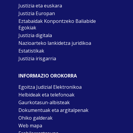
Justizia eta euskara
Justizia Europan
Eztabaidak Konpontzeko Baliabide
Egokiak
Justizia digitala
Nazioarteko lankidetza juridikoa
Estatistikak
Justizia irisgarria
INFORMAZIO OROKORRA
Egoitza Judizial Elektronikoa
Helbideak eta telefonoak
Gaurkotasun-albisteak
Dokumentuak eta argitalpenak
Ohiko galderak
Web mapa