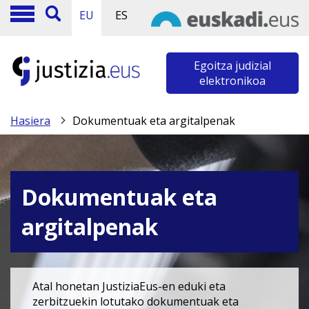
EU
ES
Egoitza judizial
elektronikoa
Hasiera
Dokumentuak eta argitalpenak
Dokumentuak eta
argitalpenak
Atal honetan JustiziaEus-en eduki eta
zerbitzuekin lotutako dokumentuak eta