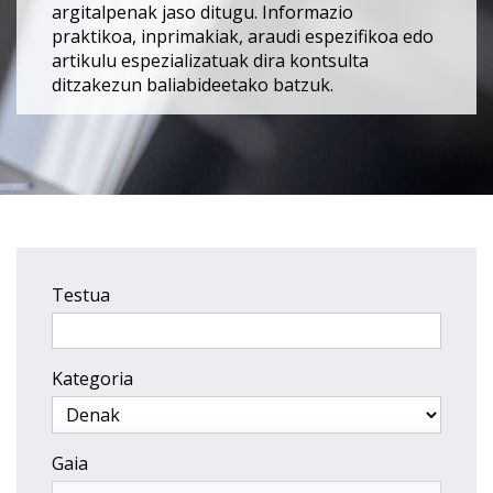
argitalpenak jaso ditugu. Informazio
praktikoa, inprimakiak, araudi espezifikoa edo
artikulu espezializatuak dira kontsulta
ditzakezun baliabideetako batzuk.
Testua
Kategoria
Gaia