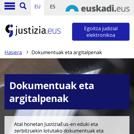
EU
ES
Egoitza judizial
elektronikoa
Hasiera
Dokumentuak eta argitalpenak
Dokumentuak eta
argitalpenak
Atal honetan JustiziaEus-en eduki eta
zerbitzuekin lotutako dokumentuak eta