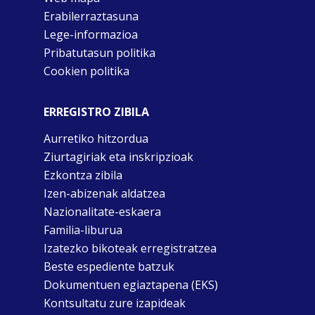
Erabilerraztasuna
Lege-informazioa
Pribatutasun politika
Cookien politika
ERREGISTRO ZIBILA
Aurretiko hitzordua
Ziurtagiriak eta inskripzioak
Ezkontza zibila
Izen-abizenak aldatzea
Nazionalitate-eskaera
Familia-liburua
Izatezko bikoteak erregistratzea
Beste espediente batzuk
Dokumentuen egiaztapena (EKS)
Kontsultatu zure izapideak