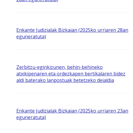
Enkante Judizialak Bizkaian (2025ko urriaren 28an
eguneratuta)
Zerbitzu-eginkizunen, behin-behineko
atxikipenaren eta ordezkapen bertikalaren bidez
aldi baterako lanpostuak betetzeko deialdia
Enkante Judizialak Bizkaian (2025ko urriaren 23an
eguneratuta)