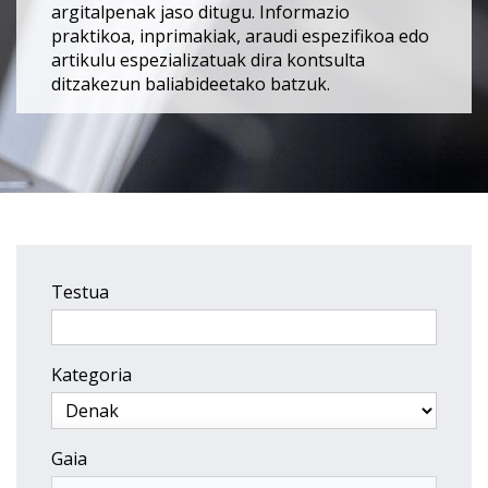
argitalpenak jaso ditugu. Informazio
praktikoa, inprimakiak, araudi espezifikoa edo
artikulu espezializatuak dira kontsulta
ditzakezun baliabideetako batzuk.
Testua
Kategoria
Gaia