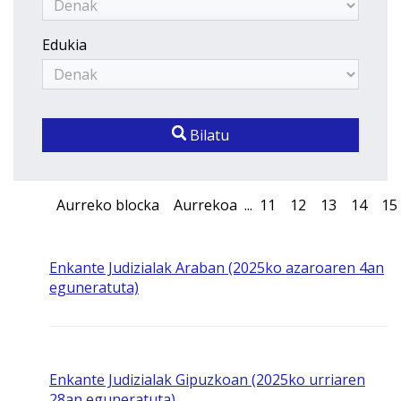
Edukia
Bilatu
Aurreko blocka
Aurrekoa
...
11
12
13
14
15
Enkante Judizialak Araban (2025ko azaroaren 4an
eguneratuta)
Enkante Judizialak Gipuzkoan (2025ko urriaren
28an eguneratuta)