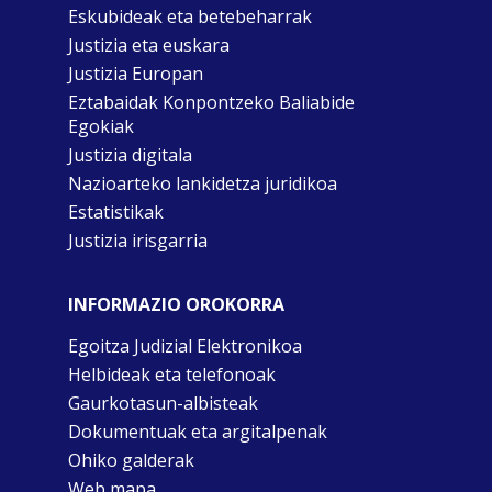
Eskubideak eta betebeharrak
Justizia eta euskara
Justizia Europan
Eztabaidak Konpontzeko Baliabide
Egokiak
Justizia digitala
Nazioarteko lankidetza juridikoa
Estatistikak
Justizia irisgarria
INFORMAZIO OROKORRA
Egoitza Judizial Elektronikoa
Helbideak eta telefonoak
Gaurkotasun-albisteak
Dokumentuak eta argitalpenak
Ohiko galderak
Web mapa