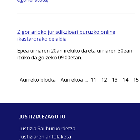
Zigor arloko jurisdikzioari buruzko online
ikastarorako deialdia
Epea urriaren 20an irekiko da eta urriaren 30ean
itxiko da goizeko 09:00etan.
Aurreko blocka
Aurrekoa
...
11
12
13
14
15
JUSTIZIA EZAGUTU
Justizia Sailburuordetza
Justiziaren antolaketa