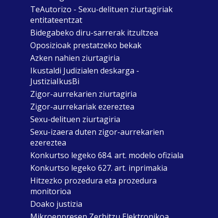
TeAutorizo - Sexu-delituen ziurtagiriak
entitateentzat
Bidegabeko diru-sarrerak itzultzea
Oposizioak prestatzeko bekak
Azken nahien ziurtagiria
Ikustaldi Judizialen deskarga -
JustiziaIkusBi
Zigor-aurrekarien ziurtagiria
Zigor-aurrekariak ezereztea
Sexu-delituen ziurtagiria
Sexu-izaera duten zigor-aurrekarien
ezereztea
Konkurtso legeko 684. art. modelo ofiziala
Konkurtso legeko 627. art. inprimakia
Hitzezko prozedura eta prozedura
monitorioa
Doako justizia
Mikroenpresen Zerbitzu Elektronikoa