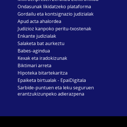
Ondasunak likidatzeko plataforma
Gordailu eta kontsignazio judizialak
Apud acta ahalordea
Judizioz kanpoko peritu-txostenak
Enkante judizialak
Salaketa bat aurkeztu
Babes-agindua
Kexak eta iradokizunak
Biktimari arreta
Hipoteka bitartekaritza
Epaiketa birtualak - EpaiDigitala
Sarbide-puntuen eta leku seguruen
erantzukizunpeko adierazpena