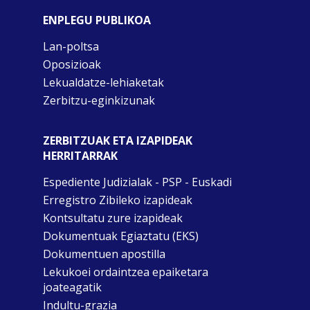
ENPLEGU PUBLIKOA
Lan-poltsa
Oposizioak
Lekualdatze-lehiaketak
Zerbitzu-eginkizunak
ZERBITZUAK ETA IZAPIDEAK
HERRITARRAK
Espediente Judizialak - PSP - Euskadi
Erregistro Zibileko izapideak
Kontsultatu zure izapideak
Dokumentuak Egiaztatu (EKS)
Dokumentuen apostilla
Lekukoei ordaintzea epaiketara
joateagatik
Indultu-grazia