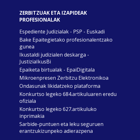
ZERBITZUAK ETA IZAPIDEAK
PROFESIONALAK
Espediente Judizialak - PSP - Euskadi
Bake Epaitegietako profesionalentzako
gunea
Ikustaldi judizialen deskarga -
JustiziaIkusBi
Epaiketa birtualak - EpaiDigitala
Mikroenpresen Zerbitzu Elektronikoa
Ondasunak likidatzeko plataforma
Konkurtso legeko 684.artikuluaren eredu
ofiziala
Konkurtso legeko 627.artikuluko
inprimakia
Sarbide-puntuen eta leku seguruen
erantzukizunpeko adierazpena